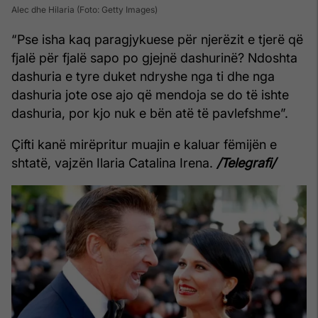
Alec dhe Hilaria (Foto: Getty Images)
“Pse isha kaq paragjykuese për njerëzit e tjerë që
fjalë për fjalë sapo po gjejnë dashurinë? Ndoshta
dashuria e tyre duket ndryshe nga ti dhe nga
dashuria jote ose ajo që mendoja se do të ishte
dashuria, por kjo nuk e bën atë të pavlefshme”.
Çifti kanë mirëpritur muajin e kaluar fëmijën e
shtatë, vajzën Ilaria Catalina Irena.
/Telegrafi/