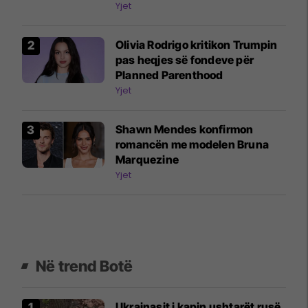
Yjet
Olivia Rodrigo kritikon Trumpin
pas heqjes së fondeve për
Planned Parenthood
Yjet
Shawn Mendes konfirmon
romancën me modelen Bruna
Marquezine
Yjet
Në trend Botë
Ukrainasit i kapin ushtarët rusë