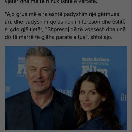
vjetër dhe më të ri nuk ishte e vërtetë.
"Ajo grua më e re është padyshim një gërmues
ari, dhe padyshim që as nuk i intereson dhe është
si çdo gjë tjetër, "Shpresoj që të vdesësh dhe unë
do të marrë të gjitha paratë e tua", shtoi ajo.