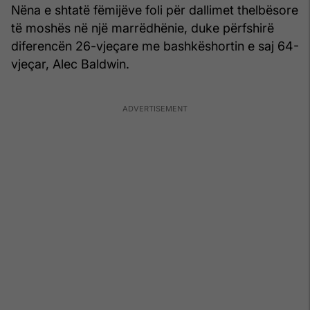
Nëna e shtatë fëmijëve foli për dallimet thelbësore
të moshës në një marrëdhënie, duke përfshirë
diferencën 26-vjeçare me bashkëshortin e saj 64-
vjeçar, Alec Baldwin.