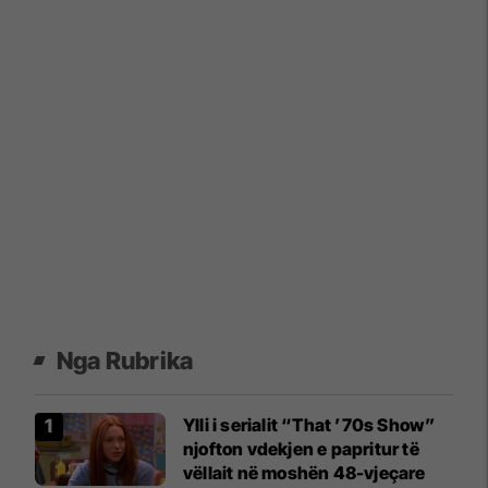
Nga Rubrika
Ylli i serialit “That ’70s Show”
njofton vdekjen e papritur të
vëllait në moshën 48-vjeçare