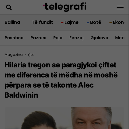
Ballina
Të fundit
Lajme
Botë
Ekono
Prishtina
Prizreni
Peja
Ferizaj
Gjakova
Mitrov
Magazina
>
Yjet
Hilaria tregon se paragjykoi çiftet
me diferenca të mëdha në moshë
përpara se të takonte Alec
Baldwinin