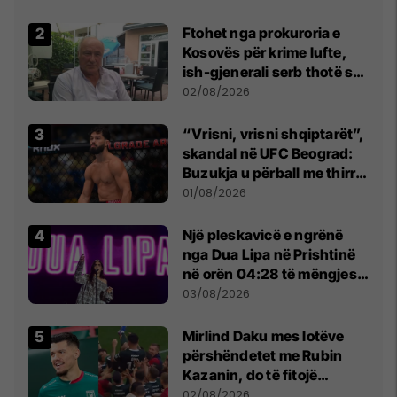
lumtur ta bëj këtë
Ftohet nga prokuroria e
Kosovës për krime lufte,
ish-gjenerali serb thotë se
dikush e tradhtoi në
02/08/2026
Beograd
“Vrisni, vrisni shqiptarët”,
skandal në UFC Beograd:
Buzukja u përball me thirrje
anti-shqiptare nga
01/08/2026
tribunat
Një pleskavicë e ngrënë
nga Dua Lipa në Prishtinë
në orën 04:28 të mëngjesit
- dhe bota digjitale serbe
03/08/2026
shpall gjendjen e luftës
Mirlind Daku mes lotëve
përshëndetet me Rubin
Kazanin, do të fitojë
miliona te Spartak Moska
02/08/2026