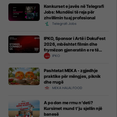
Konkurset e javës në Telegrafi
Jobs: Mundësi të reja për
zhvillimin tuaj profesional
Telegrafi Jobs
IPKO, Sponsor i Artë i DokuFest
2026, mbështet filmin dhe
frymëzon gjeneratën e re të
krijuesve
IPKO
Pashtetat MEKA - zgjedhje
praktike për mëngjes, piknik
dhe rrugë
MEKA HALAL FOOD
A po don me rrnu n’deti?
Kursimet mund t’ju sjellin një
banesë