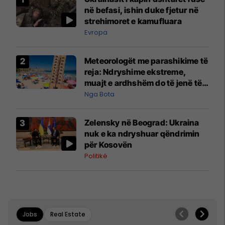
në befasi, ishin duke fjetur në
strehimoret e kamufluara
Evropa
Meteorologët me parashikime të
reja: Ndryshime ekstreme,
muajt e ardhshëm do të jenë të
pazakontë
Nga Bota
Zelensky në Beograd: Ukraina
nuk e ka ndryshuar qëndrimin
për Kosovën
Politikë
Jobs
Real Estate