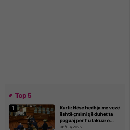
Top 5
Kurti: Nëse hedhja me vezë
është çmimi që duhet ta
paguaj për t’u takuar e
bashkëbiseduar jam i
06/08/2026