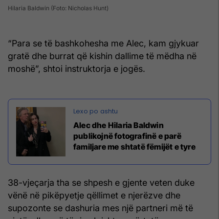
Hilaria Baldwin (Foto: Nicholas Hunt)
“Para se të bashkohesha me Alec, kam gjykuar
gratë dhe burrat që kishin dallime të mëdha në
moshë”, shtoi instruktorja e jogës.
Alec dhe Hilaria Baldwin
publikojnë fotografinë e parë
familjare me shtatë fëmijët e tyre
38-vjeçarja tha se shpesh e gjente veten duke
vënë në pikëpyetje qëllimet e njerëzve dhe
supozonte se dashuria mes një partneri më të