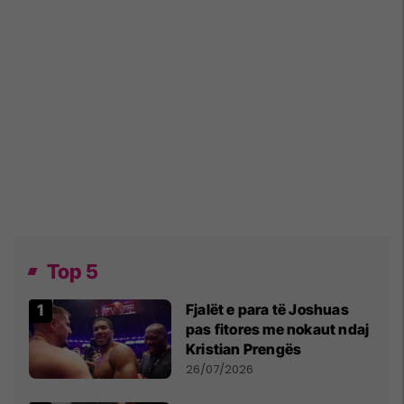
Top 5
Fjalët e para të Joshuas
pas fitores me nokaut ndaj
Kristian Prengës
26/07/2026