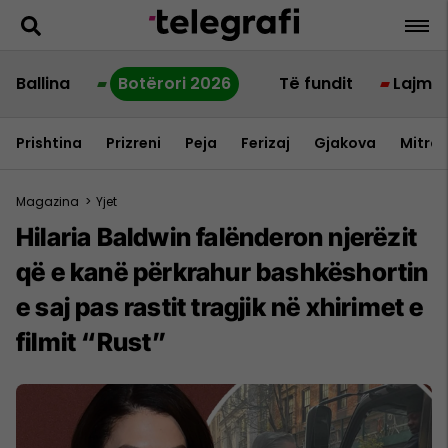
Ballina
Botërori 2026
Të fundit
Lajme
Prishtina
Prizreni
Peja
Ferizaj
Gjakova
Mitrov
Magazina
>
Yjet
Hilaria Baldwin falënderon njerëzit
që e kanë përkrahur bashkëshortin
e saj pas rastit tragjik në xhirimet e
filmit “Rust”