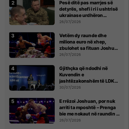
Pesë ditë pas marrjes së
detyrës, shefi i ri i ushtrisë
ukrainase urdhëron
kontroll të madh
26/07/2026
Vetëm dy raunde dhe
miliona euro në xhep,
zbulohet sa fituan Joshua
e Prenga
26/07/2026
Gjithçka që ndodhi në
Kuvendin e
jashtëzakonshëm të LDK-
së
30/07/2026
E rrëzoi Joshuan, por nuk
arriti ta mposhtë – Prenga
bie me nokaut në raundin e
dytë
26/07/2026