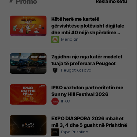
Promo
Reklamo këtu
Këtë herë me kartelë
gërvishtëse plotësisht digjitale
dhe mbi 40 mijë shpërblime
instant!
Meridian
Zgjidhni një nga katër modelet
tuaja të preferuara Peugeot
Peugot Kosova
IPKO vazhdon partneritetin me
Sunny Hill Festival 2026
IPKO
EXPO DIASPORA 2026 mbahet
më 3, 4 dhe 5 gusht në Prishtinë
Expo Prishtina