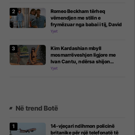
Romeo Beckham tërheq
vëmendjen me stilin e
frymëzuar nga babai i tij, David
Yjet
Kim Kardashian mbyll
mosmarrëveshjen ligjore me
Ivan Cantu, ndërsa shijon
pushimet
Yjet
Në trend Botë
14-vjeçari ndihmon policinë
britanike për një telefonatë të