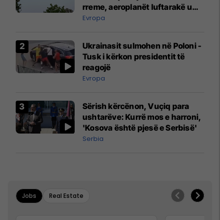
rreme, aeroplanët luftarakë u
ngritën në ajër për të
Evropa
interceptuar fluturaken e Qatar
Airways që po shkonte drejt
Ukrainasit sulmohen në Poloni -
Mançesterit
Tusk i kërkon presidentit të
reagojë
Evropa
Sërish kërcënon, Vuçiq para
ushtarëve: Kurrë mos e harroni,
'Kosova është pjesë e Serbisë'
Serbia
Jobs
Real Estate