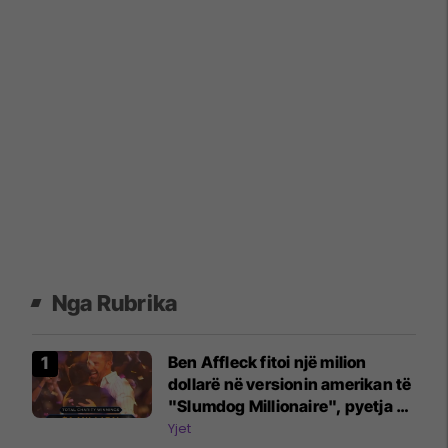
Nga Rubrika
Ben Affleck fitoi një milion
dollarë në versionin amerikan të
"Slumdog Millionaire", pyetja e
fundit ishte për gjelat e detit
Yjet