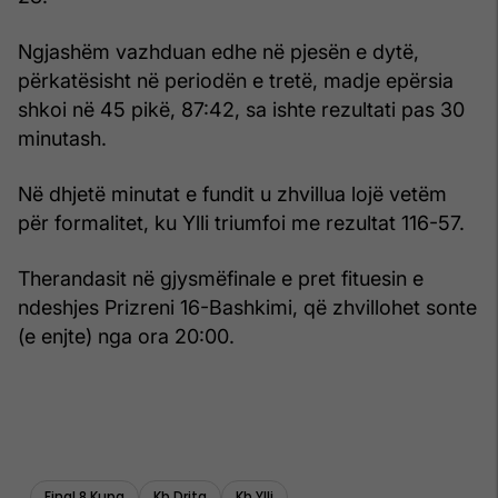
Ngjashëm vazhduan edhe në pjesën e dytë,
përkatësisht në periodën e tretë, madje epërsia
shkoi në 45 pikë, 87:42, sa ishte rezultati pas 30
minutash.
Në dhjetë minutat e fundit u zhvillua lojë vetëm
për formalitet, ku Ylli triumfoi me rezultat 116-57.
Therandasit në gjysmëfinale e pret fituesin e
ndeshjes Prizreni 16-Bashkimi, që zhvillohet sonte
(e enjte) nga ora 20:00.
Final 8 Kupa
Kb Drita
Kb Ylli