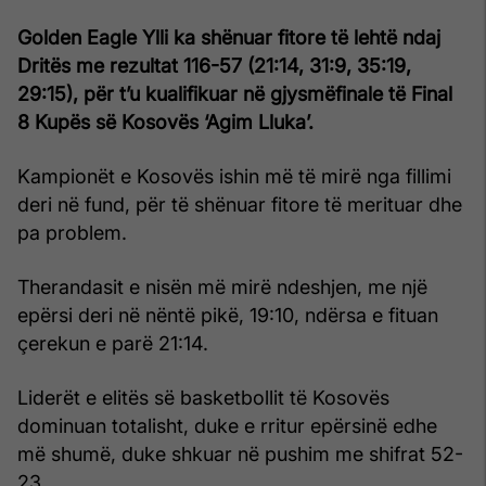
Golden Eagle Ylli ka shënuar fitore të lehtë ndaj
Dritës me rezultat 116-57 (21:14, 31:9, 35:19,
29:15), për t’u kualifikuar në gjysmëfinale të Final
8 Kupës së Kosovës ‘Agim Lluka’.
Kampionët e Kosovës ishin më të mirë nga fillimi
deri në fund, për të shënuar fitore të merituar dhe
pa problem.
Therandasit e nisën më mirë ndeshjen, me një
epërsi deri në nëntë pikë, 19:10, ndërsa e fituan
çerekun e parë 21:14.
Liderët e elitës së basketbollit të Kosovës
dominuan totalisht, duke e rritur epërsinë edhe
më shumë, duke shkuar në pushim me shifrat 52-
23.