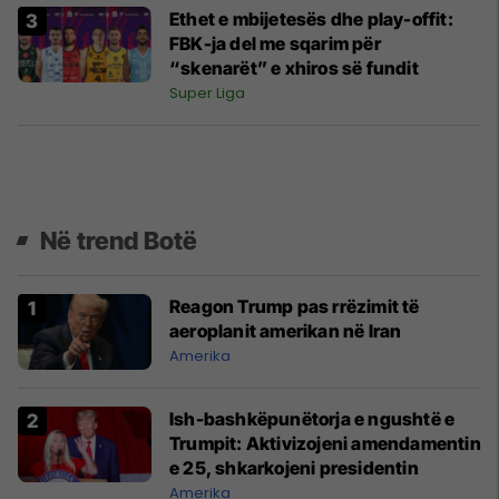
Ethet e mbijetesës dhe play-offit:
FBK-ja del me sqarim për
“skenarët” e xhiros së fundit
Super Liga
Në trend Botë
Reagon Trump pas rrëzimit të
aeroplanit amerikan në Iran
Amerika
Ish-bashkëpunëtorja e ngushtë e
Trumpit: Aktivizojeni amendamentin
e 25, shkarkojeni presidentin
Amerika