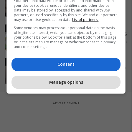
lëshon një deklaratë të rrallë
Your personal data will be processed and information from
your device (cookies, unique identifiers, and other device
publike
data) may be stored by, accessed by and shared with 369
06/04/2026
partners, or used specifically by this site. We and our partners
may use precise geolocation data.
List of partners.
Komuniteti shqiptar do të
Some vendors may process your personal data on the basis
of legitimate interest, which you can object to by managing
ndërtojë xhami moderne prej 15
your options below. Look for a link at the bottom of this page
milionë frangash në St. Gallen
or in the site menu to manage or withdraw consent in privacy
and cookie settings.
të Zvicrës
05/04/2026
Trump: Falënderimi i takon
Consent
Allahut, e marta do të jetë "ditë
ferri" për Iranin
05/04/2026
Manage options