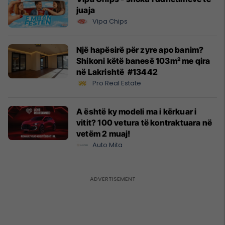
juaja
Vipa Chips
Një hapësirë për zyre apo banim?
Shikoni këtë banesë 103m² me qira
në Lakrishtë #13442
Pro Real Estate
A është ky modeli ma i kërkuar i
vitit? 100 vetura të kontraktuara në
vetëm 2 muaj!
Auto Mita