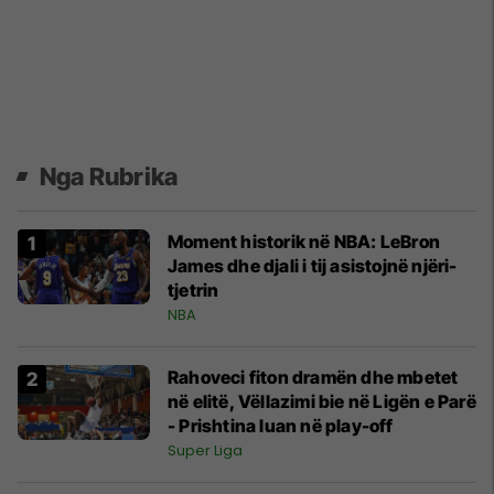
Nga Rubrika
Moment historik në NBA: LeBron
James dhe djali i tij asistojnë njëri-
tjetrin
NBA
Rahoveci fiton dramën dhe mbetet
në elitë, Vëllazimi bie në Ligën e Parë
- Prishtina luan në play-off
Super Liga