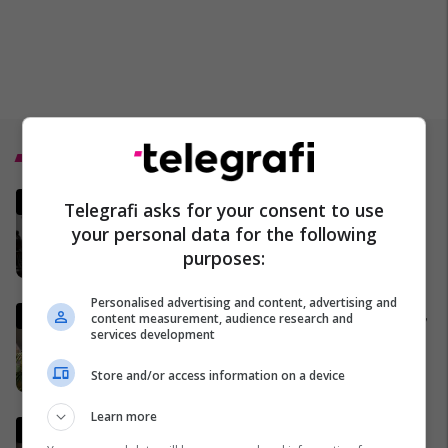
Top 5
MINUTË PAS MINUTE - A po
Telegrafi asks for your consent to use
funksionon armëpushimi
your personal data for the following
SHBA-Iran?
purposes:
02/04/2026
Personalised advertising and content, advertising and
Gjermania shtrëngon rregullat,
content measurement, audience research and
services development
burrat duhet të marrin leje nga
ushtria për të dalë jashtë
Store and/or access information on a device
shtetit
04/04/2026
Learn more
Lideri i Iranit thyen heshtjen,