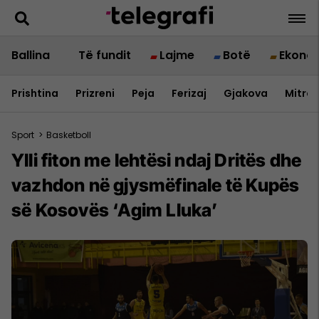
Ballina
Të fundit
Lajme
Botë
Ekono
Prishtina
Prizreni
Peja
Ferizaj
Gjakova
Mitrov
Sport
>
Basketboll
Ylli fiton me lehtësi ndaj Dritës dhe
vazhdon në gjysmëfinale të Kupës
së Kosovës ‘Agim Lluka’