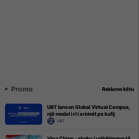
Promo
Reklamo këtu
UBT lanson Global Virtual Campus,
një model i ri i arsimit pa kufij
UBT
Vipa Chips - shoku i udhëtimeve të