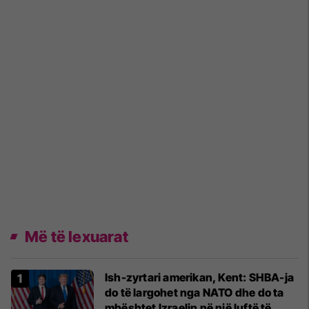
Më të lexuarat
Ish-zyrtari amerikan, Kent: SHBA-ja
do të largohet nga NATO dhe do ta
mbështet Izraelin në një luftë të