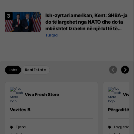
Ish-zyrtari amerikan, Kent: SHBA-ja
do të largohet nga NATO dhe do ta
mbështet Izraelin në një luftë të
mundshme me Turqinë në Siri
Turqia
Jobs
Real Estate
Viva Fresh Store
Viva 
Vozitës B
Përgaditës 
Tjera
Logjistikë