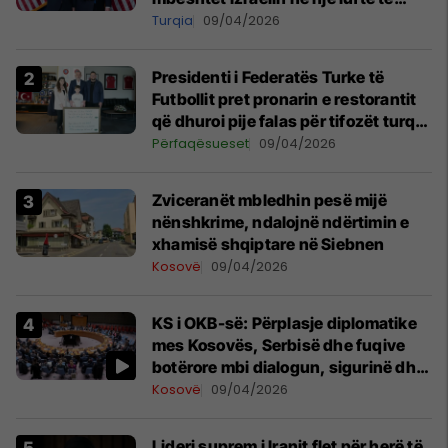
mundshme me Turqinë në Siri
Turqia
09/04/2026
Presidenti i Federatës Turke të
Futbollit pret pronarin e restorantit
që dhuroi pije falas për tifozët turq
në Prishtinë
Përfaqësueset
09/04/2026
Zviceranët mbledhin pesë mijë
nënshkrime, ndalojnë ndërtimin e
xhamisë shqiptare në Siebnen
Kosovë
09/04/2026
KS i OKB-së: Përplasje diplomatike
mes Kosovës, Serbisë dhe fuqive
botërore mbi dialogun, sigurinë dhe
UNMIK-un
Kosovë
09/04/2026
Lideri suprem i Iranit flet për herë të