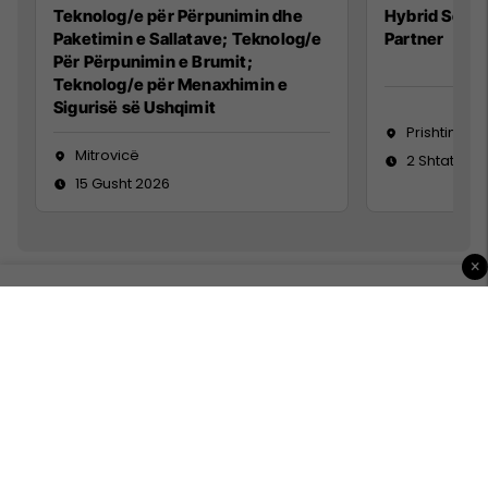
Teknolog/e për Përpunimin dhe
Hybrid Senio
Paketimin e Sallatave; Teknolog/e
Partner
Për Përpunimin e Brumit;
Teknolog/e për Menaxhimin e
Sigurisë së Ushqimit
Prishtinë
Mitrovicë
2 Shtator 2
15 Gusht 2026
×