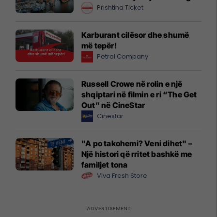
Prishtina Ticket
Karburant cilësor dhe shumë
më tepër!
Petrol Company
Russell Crowe në rolin e një
shqiptari në filmin e ri “The Get
Out” në CineStar
Cinestar
"A po takohemi? Veni dihet" –
Një histori që rritet bashkë me
familjet tona
Viva Fresh Store