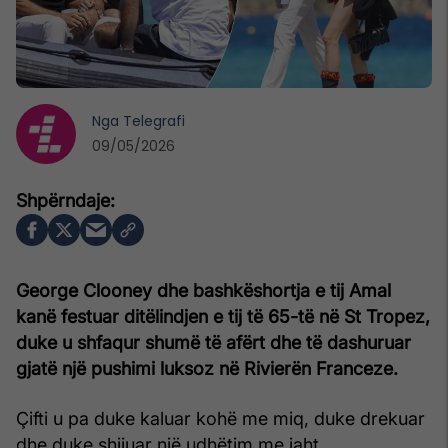
Nga
Telegrafi
09/05/2026
George Clooney dhe bashkëshortja e tij Amal
kanë festuar ditëlindjen e tij të 65-të në St Tropez,
duke u shfaqur shumë të afërt dhe të dashuruar
gjatë një pushimi luksoz në Rivierën Franceze.
Çifti u pa duke kaluar kohë me miq, duke drekuar
dhe duke shijuar një udhëtim me jaht.