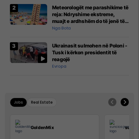
Meteorologët me parashikime të
reja: Ndryshime ekstreme,
muajt e ardhshëm do të jenë të
pazakontë
Nga Bota
Ukrainasit sulmohen në Poloni -
Tusk i kërkon presidentit të
reagojë
Evropa
Jobs
Real Estate
GoldenMix
sunci