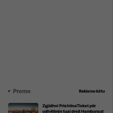
Promo
Reklamo këtu
Zgjidhni PrishtinaTicket për
udhëtimin tuaj drejt Hamburgut