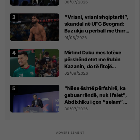
së
30/07/2026
“Vrisni, vrisni shqiptarët”,
skandal në UFC Beograd:
Buzukja u përball me thirrje
anti-shqiptare nga
01/08/2026
tribunat
Mirlind Daku mes lotëve
përshëndetet me Rubin
Kazanin, do të fitojë
miliona te Spartak Moska
02/08/2026
"Nëse është përfshirë, ka
gabuar rëndë, nuk i falet",
Abdixhiku i çon “selam”
Përparim Ramës
30/07/2026