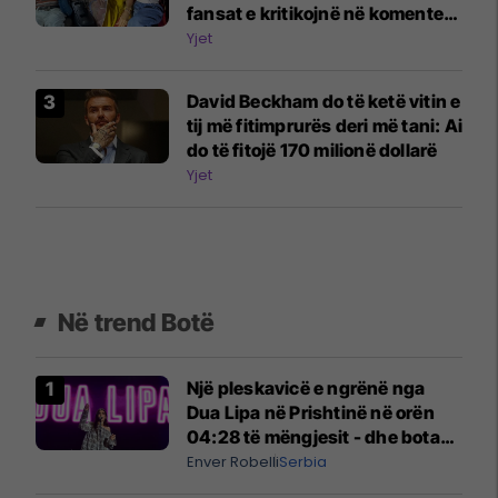
fansat e kritikojnë në komente:
Fëmijët e tu janë vazhdimisht në
Yjet
telefona
David Beckham do të ketë vitin e
tij më fitimprurës deri më tani: Ai
do të fitojë 170 milionë dollarë
Yjet
Në trend Botë
Një pleskavicë e ngrënë nga
Dua Lipa në Prishtinë në orën
04:28 të mëngjesit - dhe bota
digjitale serbe shpall gjendjen e
Enver Robelli
Serbia
luftës