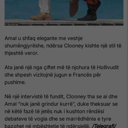
Amal u shfaq elegante me veshje
shumëngjyrëshe, ndërsa Clooney kishte një stil të
thjeshtë veror.
Ata janë një nga çiftet më të njohura të Hollivudit
dhe shpesh vizitojnë jugun e Francës për
pushime.
Në një intervistë të fundit, Clooney tha se ai dhe
Amal “nuk janë grindur kurrë”, duke theksuar se
në këtë fazë të jetës nuk i kushton rëndësi
debateve të vogla dhe se marrëdhënia e tyre
bazohet në mbështetje të ndërsjellë.
/Telegrafi/