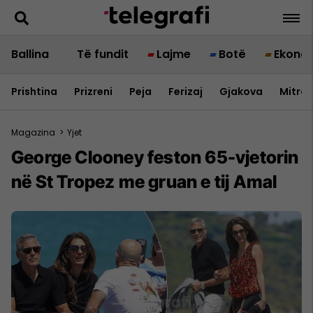
Ballina
Të fundit
Lajme
Botë
Ekono
Prishtina
Prizreni
Peja
Ferizaj
Gjakova
Mitrov
Magazina
>
Yjet
George Clooney feston 65-vjetorin
në St Tropez me gruan e tij Amal