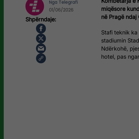
Kombëtarja e 
Nga
Telegrafi
miqësore kundë
01/06/2026
në Pragë ndaj 
Stafi teknik k
stadiumin Stadi
Ndërkohë, pjesa
hotel, pas nga