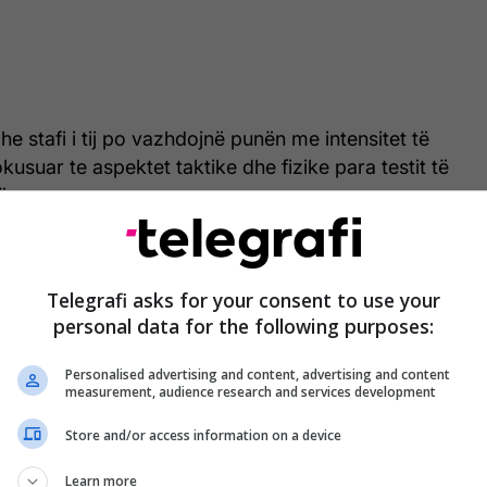
e stafi i tij po vazhdojnë punën me intensitet të
okusuar te aspektet taktike dhe fizike para testit të
ësor.
ërkojë një paraqitje pozitive ndaj Andorrës, teksa
o shërbejnë si mundësi për të testuar lojtarët dhe
Telegrafi asks for your consent to use your
duar grupin para sfidave zyrtare që e presin
personal data for the following purposes:
 muajt e ardhshëm.
Personalised advertising and content, advertising and content
Dardanëve do të vazhdojnë edhe në ditët në vijim,
measurement, audience research and services development
imal drejt miqësores së dytë.
Store and/or access information on a device
Learn more