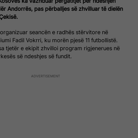
Kosovës ka vazhduar përgatitjet për ndeshjen
r Andorrës, pas përballjes së zhvilluar të dielën
Çekisë.
a organizuar seancën e radhës stërvitore në
umi Fadil Vokrri, ku morën pjesë 11 futbollistë.
 tjetër e ekipit zhvilloi program rigjenerues në
rkesës së ndeshjes së fundit.