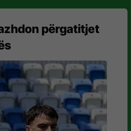
azhdon përgatitjet
ës