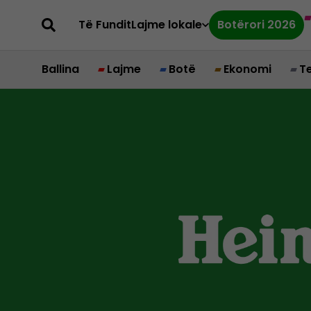
Të Fundit
Lajme lokale
Botërori 2026
Ballina
Lajme
Botë
Ekonomi
T