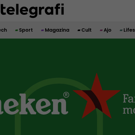
ech
Sport
Magazina
Cult
Ajo
Life