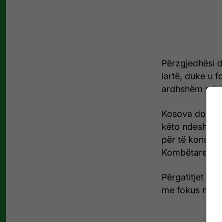
Përzgjedhësi dh
lartë, duke u f
ardhshëm miq
Kosova do të k
këto ndeshje p
për të konsoli
Kombëtaren në
Përgatitjet e 
me fokus maks