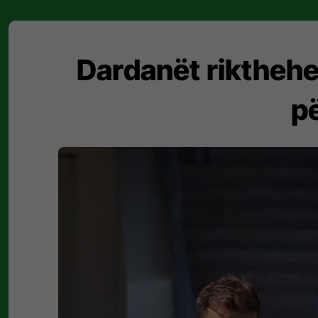
Dardanët rikthehe
p