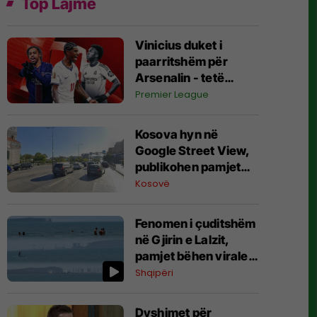
Top Lajme
Vinicius duket i
paarritshëm për
Arsenalin - tetë
alternativa si
Premier League
kandidatë kryesorë
për krahun e majtë te
Kosova hyn në
Topçinjtë
Google Street View,
publikohen pamjet
360-gradëshe
Kosovë
Fenomen i çuditshëm
në Gjirin e Lalzit,
pamjet bëhen virale
(Video)
Shqipëri
Dyshimet për