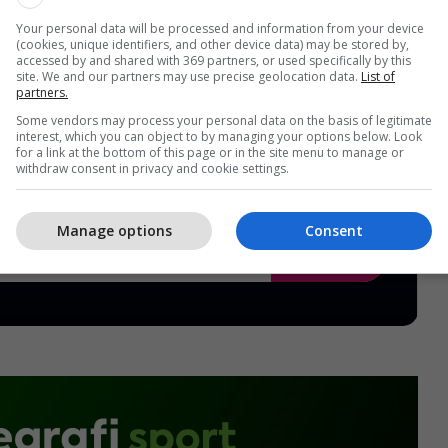
Your personal data will be processed and information from your device
(cookies, unique identifiers, and other device data) may be stored by,
accessed by and shared with 369 partners, or used specifically by this
site. We and our partners may use precise geolocation data.
List of
partners.
Some vendors may process your personal data on the basis of legitimate
interest, which you can object to by managing your options below. Look
for a link at the bottom of this page or in the site menu to manage or
withdraw consent in privacy and cookie settings.
Manage options
Consent