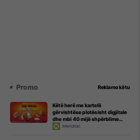
Promo
Reklamo këtu
Këtë herë me kartelë
gërvishtëse plotësisht digjitale
dhe mbi 40 mijë shpërblime
instant!
Meridian