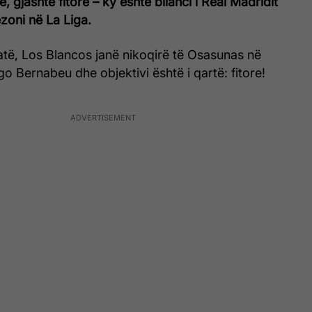
, gjashtë fitore – ky është bilanci i Real Madridit
ezoni në La Liga.
atë, Los Blancos janë nikoqirë të Osasunas në
o Bernabeu dhe objektivi është i qartë: fitore!