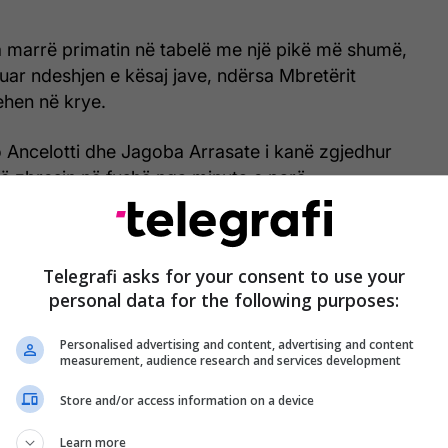
 marrë primatin në tabelë me një pikë më shumë,
luar ndeshjen e kësaj jave, ndërsa Mbretërit
ehen në krye.
o Ancelotti dhe Jagoba Arrasate i kanë zgjedhur
 të zbresin në fushë nga minuta e parë.
 startues i Real Madridit:
Lunin;
Rudiger, Alaba, Mendy; Ceballos,
Telegrafi asks for your consent to use your
personal data for the following purposes:
i, Kroos; Rodyrgo, Benzema,
Personalised advertising and content, advertising and content
measurement, audience research and services development
Store and/or access information on a device
Learn more