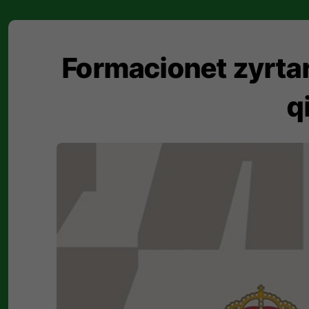
Formacionet zyrtare
q