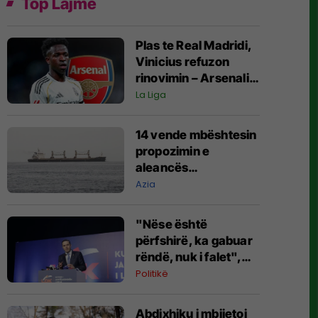
Top Lajme
Plas te Real Madridi,
Vinicius refuzon
rinovimin – Arsenali
gati ofertën 140
La Liga
milionëshe
14 vende mbështesin
propozimin e
aleancës
shumëkombëshe të
Azia
mbrojtjes detare të
udhëhequr nga
"Nëse është
Arabia Saudite
përfshirë, ka gabuar
rëndë, nuk i falet",
Abdixhiku i çon
Politikë
“selam” Përparim
Ramës
Abdixhiku i mbijetoi