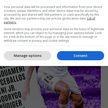
Your personal data will be processed and information from your device
(cookies, unique identifiers, and other device data) may be stored by,
accessed by and shared with 369 partners, or used specifically by this
site. We and our partners may use precise geolocation data.
List of
partners.
Some vendors may process your personal data on the basis of legitimate
interest, which you can object to by managing your options below. Look
for a link at the bottom of this page or in the site menu to manage or
withdraw consent in privacy and cookie settings.
Manage options
Consent