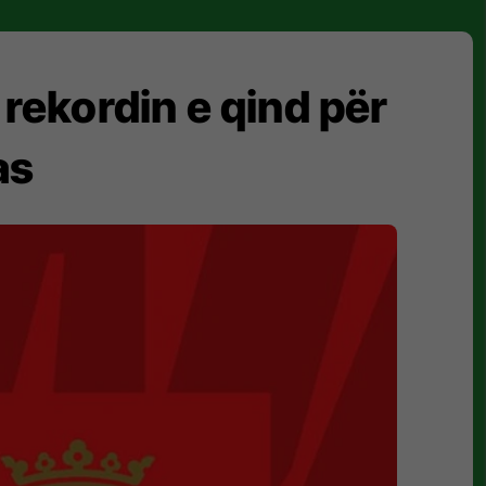
 rekordin e qind për
as