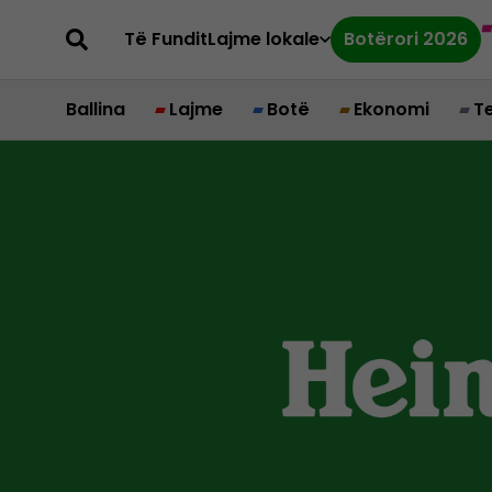
Të Fundit
Lajme lokale
Botërori 2026
Ballina
Lajme
Botë
Ekonomi
T