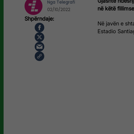
Gjashtë ndeshje
Nga
Telegrafi
në këtë fillims
02/10/2022
Në javën e sht
Estadio Santiag