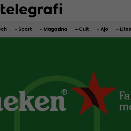
ech
Sport
Magazina
Cult
Ajo
Life