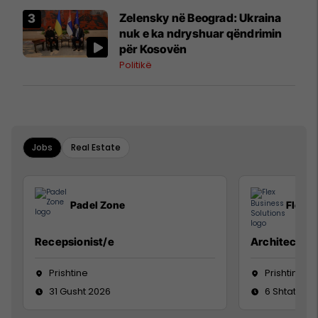
Zelensky në Beograd: Ukraina
nuk e ka ndryshuar qëndrimin
për Kosovën
Politikë
Jobs
Real Estate
Padel Zone
Flex B
Recepsionist/e
Architect
Prishtine
Prishtinë
31 Gusht 2026
6 Shtator 2