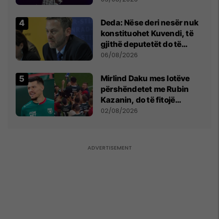
shpall gjendjen e luftës
Deda: Nëse deri nesër nuk
konstituohet Kuvendi, të
gjithë deputetët do të
bëjnë shkelje të rëndë
06/08/2026
kushtetuese
Mirlind Daku mes lotëve
përshëndetet me Rubin
Kazanin, do të fitojë
miliona te Spartak Moska
02/08/2026