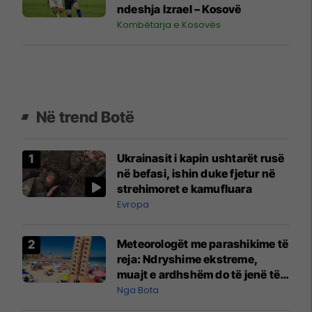
ndeshja Izrael – Kosovë
Kombëtarja e Kosovës
Në trend Botë
Ukrainasit i kapin ushtarët rusë
në befasi, ishin duke fjetur në
strehimoret e kamufluara
Evropa
Meteorologët me parashikime të
reja: Ndryshime ekstreme,
muajt e ardhshëm do të jenë të
pazakontë
Nga Bota