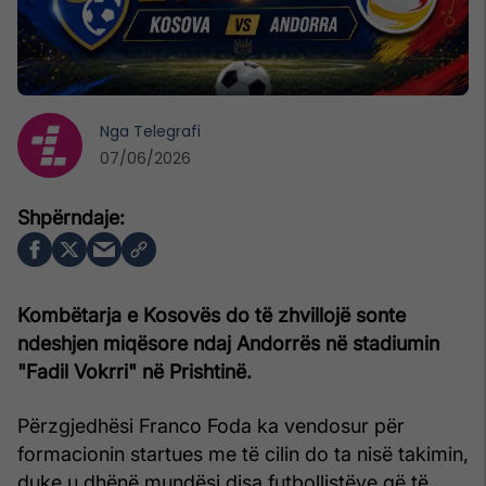
Nga
Telegrafi
07/06/2026
Kombëtarja e Kosovës do të zhvillojë sonte
ndeshjen miqësore ndaj Andorrës në stadiumin
"Fadil Vokrri" në Prishtinë.
Përzgjedhësi Franco Foda ka vendosur për
formacionin startues me të cilin do ta nisë takimin,
duke u dhënë mundësi disa futbollistëve që të