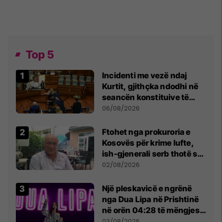
Top 5
Incidenti me vezë ndaj
Kurtit, gjithçka ndodhi në
seancën konstituive të
Kuvendit
06/08/2026
Ftohet nga prokuroria e
Kosovës për krime lufte,
ish-gjenerali serb thotë se
dikush e tradhtoi në
02/08/2026
Beograd
Një pleskavicë e ngrënë
nga Dua Lipa në Prishtinë
në orën 04:28 të mëngjesit
- dhe bota digjitale serbe
03/08/2026