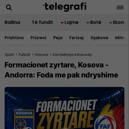
Ballina
Të fundit
Lajme
Botë
Ekono
Prishtina
Prizreni
Peja
Ferizaj
Gjakova
Mitrov
Sport
>
Futboll
>
Kosovë
>
Kombëtarja e Kosovës
Formacionet zyrtare, Kosova -
Andorra: Foda me pak ndryshime