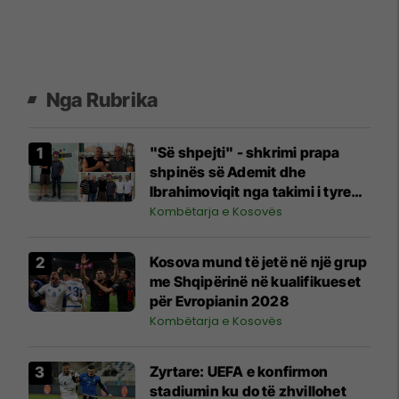
Nga Rubrika
"Së shpejti" - shkrimi prapa
shpinës së Ademit dhe
Ibrahimoviqit nga takimi i tyre
shihet si shenjë që ylli i Bayernit
Kombëtarja e Kosovës
mund të luajë për Kosovën
Kosova mund të jetë në një grup
me Shqipërinë në kualifikueset
për Evropianin 2028
Kombëtarja e Kosovës
Zyrtare: UEFA e konfirmon
stadiumin ku do të zhvillohet