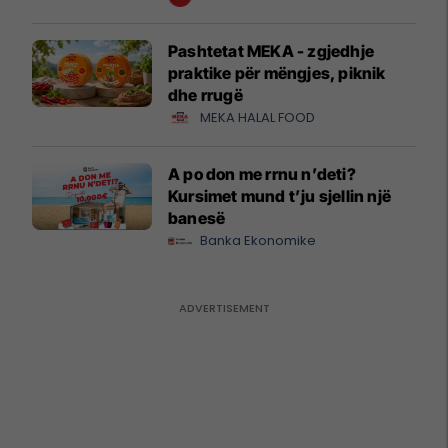
Pashtetat MEKA - zgjedhje
praktike për mëngjes, piknik
dhe rrugë
MEKA HALAL FOOD
A po don me rrnu n’deti?
Kursimet mund t’ju sjellin një
banesë
Banka Ekonomike