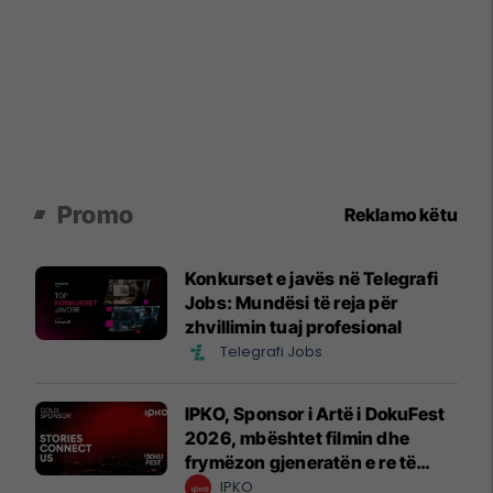
Promo
Reklamo këtu
Konkurset e javës në Telegrafi
Jobs: Mundësi të reja për
zhvillimin tuaj profesional
Telegrafi Jobs
IPKO, Sponsor i Artë i DokuFest
2026, mbështet filmin dhe
frymëzon gjeneratën e re të
krijuesve
IPKO