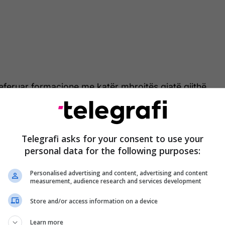
eferuar formacione me katër mbrojtës gjatë gjithë
në Londër, por u kthye në sistem me tri mbrojtës në
ystal Palace në prill. Arsenali me këtë formacion
oi sezonin si fitues i FA Cup.
Telegrafi asks for your consent to use your
personal data for the following purposes:
uajin e fundit se preferenca e tij është që të luaj
jtës.
Personalised advertising and content, advertising and content
measurement, audience research and services development
im i preferuar", tha ai pas fitores ndaj BATE
Store and/or access information on a device
Learn more