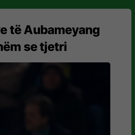
eve të Aubameyang
hëm se tjetri