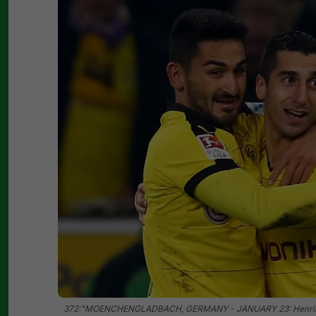
372:"MOENCHENGLADBACH, GERMANY - JANUARY 23: Henrikh Mkh