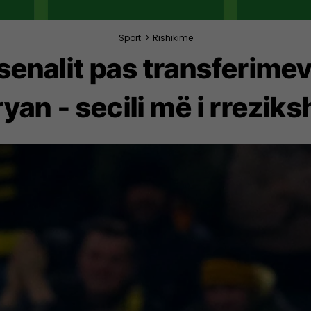
Sport
>
Rishikime
senalit pas transferim
an - secili më i rreziks