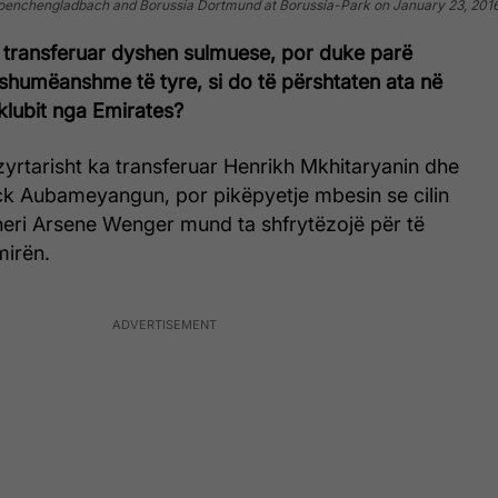
oenchengladbach and Borussia Dortmund at Borussia-Park on January 23, 201
 transferuar dyshen sulmuese, por duke parë
 shumëanshme të tyre, si do të përshtaten ata në
klubit nga Emirates?
zyrtarisht ka transferuar Henrikh Mkhitaryanin dhe
ck Aubameyangun, por pikëpyetje mbesin se cilin
eri Arsene Wenger mund ta shfrytëzojë për të
mirën.