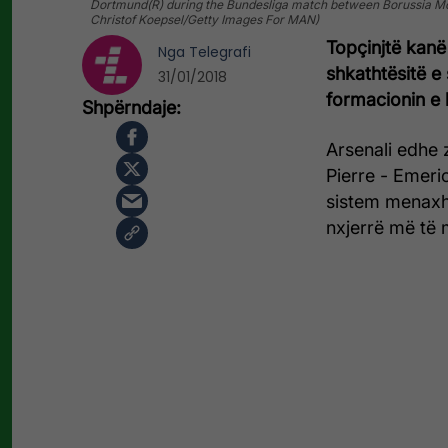
Dortmund(R) during the Bundesliga match between Borussia M
Christof Koepsel/Getty Images For MAN)
Topçinjtë kanë
Nga
Telegrafi
shkathtësitë e
31/01/2018
formacionin e 
Arsenali edhe 
Pierre - Emeri
sistem menaxh
nxjerrë më të 