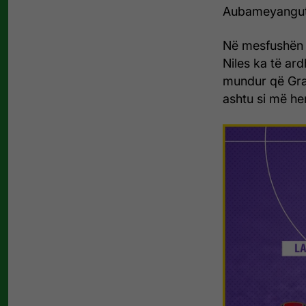
Aubameyangut
Në mesfushën 
Niles ka të ar
mundur që Gra
ashtu si më her