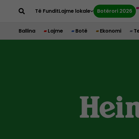
Të Fundit
Lajme lokale
Botërori 2026
Ballina
Lajme
Botë
Ekonomi
T