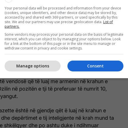
monë i përshtatem lojtarëve, cilësive të tyre dhe
Your personal data will be processed and information from your device
ipit".
(cookies, unique identifiers, and other device data) may be stored by,
accessed by and shared with 369 partners, or used specifically by this
site. We and our partners may use precise geolocation data.
List of
tij super të përforcuar me dy sulmues të
partners.
 Wenger ka një aradhë të opsioneve në
Some vendors may process your personal data on the basis of legitimate
tij.
interest, which you can object to by managing your options below. Look
for a link at the bottom of this page or in the site menu to manage or
withdraw consent in privacy and cookie settings.
e Mkhistaryan formësuan dikur partneritetin më
 sulmues në Bundesliga, duke shënur së bashku 62
Manage options
Consent
n 2015-2016.
ë vendosë që të luaj me armenin në krahun e
zilin në pozitën e tji të preferuar të numrit 10,
yangut.
zette është në gjendje qët ë luaj në krahun e
 dhe depërtimet e tij inteligjente në krah mund ta
e shkëlqyer dhe po ashtu duke i ndihmuar