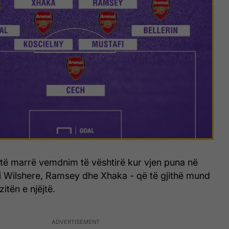
të marrë vemdnim të vështirë kur vjen puna në
i Wilshere, Ramsey dhe Xhaka - që të gjithë mund
zitën e njëjtë.