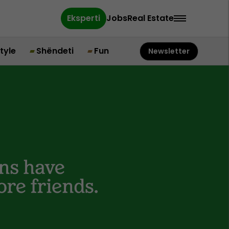
Eksperti
Jobs
Real Estate
style
Shëndeti
Fun
Newsletter