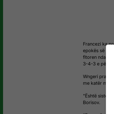
Francezi ka pr
epokës së tij 
fitoren ndaj Cr
3-4-3 e përfund
Wngeri pranoi m
me katër mbro
"Është sistemi 
Borisov.