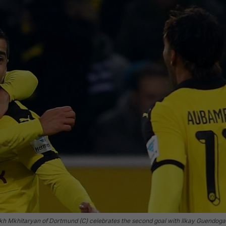
itaryan of Dortmund (C) celebrates the second goal with Ilkay Guendogan