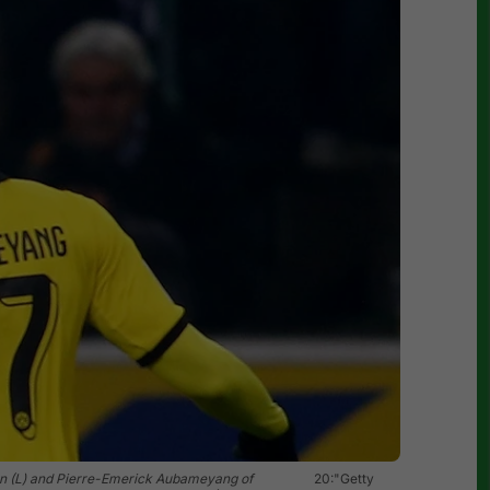
 (L) and Pierre-Emerick Aubameyang of
20:"Getty