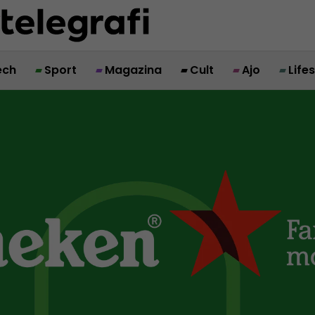
ech
Sport
Magazina
Cult
Ajo
Life