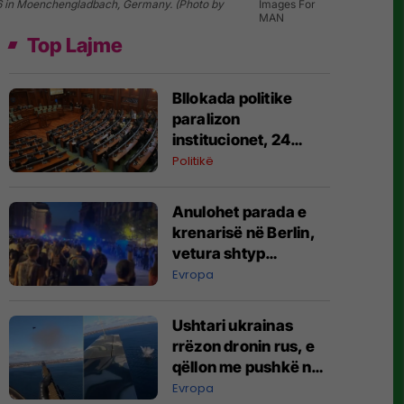
6 in Moenchengladbach, Germany. (Photo by
Images For
MAN
Top Lajme
Bllokada politike
paralizon
institucionet, 24
agjenci funksionojnë
Politikë
me mandate të
skaduara ose jo të
Anulohet parada e
plota
krenarisë në Berlin,
vetura shtyp
pjesëmarrësit –
Evropa
raportohet për të
lënduar
Ushtari ukrainas
rrëzon dronin rus, e
qëllon me pushkë nga
kabina e aeroplanit
Evropa