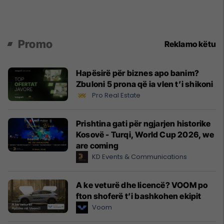
Promo
Reklamo këtu
Hapësirë për biznes apo banim?
Zbuloni 5 prona që ia vlen t’i shikoni
Pro Real Estate
Prishtina gati për ngjarjen historike
Kosovë - Turqi, World Cup 2026, we
are coming
KD Events & Communications
A ke veturë dhe licencë? VOOM po
fton shoferë t’i bashkohen ekipit
Voom