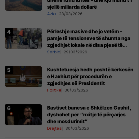
dhënë fund luftës - dhe kjo mund t'i
sjellë miliarda dollarë
Azia
28/03/2026
Përleshje masive dhe jo vetëm –
pamje të tensioneve të shumta nga
zgjedhjet lokale në disa pjesë të
Serbisë
Serbia
29/03/2026
Kushtetuesja hedh poshtë kërkesën
e Haxhiut për procedurën e
zgjedhjes së Presidentit
Politikë
30/03/2026
Bastiset banesa e Shkëlzen Gashit,
dyshohet për “nxitje të përçarjes
dhe mosdurimit”
Drejtësi
30/03/2026