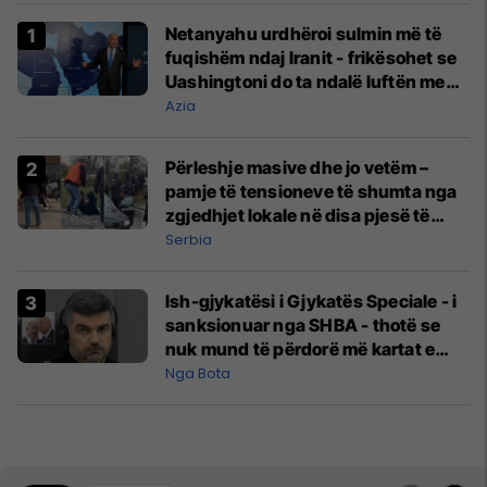
Netanyahu urdhëroi sulmin më të
fuqishëm ndaj Iranit - frikësohet se
Uashingtoni do ta ndalë luftën me
Teheranin
Azia
Përleshje masive dhe jo vetëm –
pamje të tensioneve të shumta nga
zgjedhjet lokale në disa pjesë të
Serbisë
Serbia
Ish-gjykatësi i Gjykatës Speciale - i
sanksionuar nga SHBA - thotë se
nuk mund të përdorë më kartat e
kreditit e as të porositë gjëra në
Nga Bota
internet