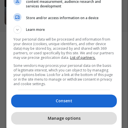
content measurement, audience research and
Irani ka një kërkesë të re për t'i
services development
dhënë fund luftës - dhe kjo
mund t'i sjellë miliarda dollarë
Store and/or access information on a device
28/03/2026
Learn more
Your personal data will be processed and information from
your device (cookies, unique identifiers, and other device
data) may be stored by, accessed by and shared with 369
partners, or used specifically by this site. We and our partners
may use precise geolocation data.
List of partners.
Some vendors may process your personal data on the basis
of legitimate interest, which you can object to by managing
your options below. Look for a link at the bottom of this page
or in the site menu to manage or withdraw consent in privacy
and cookie settings.
Consent
Manage options