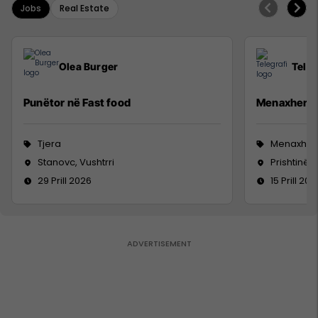
Jobs
Real Estate
Olea Burger
Teleg
Punëtor në Fast food
Menaxher/e 
Tjera
Menaxhm
Stanovc, Vushtrri
Prishtinë
29 Prill 2026
15 Prill 202