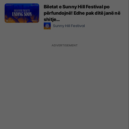
Biletat e Sunny Hill Festival po
përfundojnë! Edhe pak ditë janë në
shitje…
Sunny Hill Festival