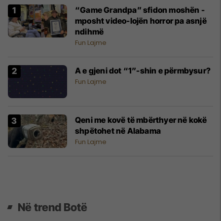
“Game Grandpa” sfidon moshën -
mposht video-lojën horror pa asnjë
ndihmë
Fun Lajme
A e gjeni dot “1”-shin e përmbysur?
Fun Lajme
Qeni me kovë të mbërthyer në kokë
shpëtohet në Alabama
Fun Lajme
Në trend Botë