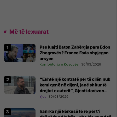
Më të lexuarat
Pse luajti Baton Zabërgja para Edon
Zhegrovës? Franco Foda shpjegon
arsyen
Kombëtarja e Kosovës
30/03/2026
“Është një kontratë për të cilën nuk
kemi qenë në dijeni, janë shitur të
drejtat e autorit”, Gjesti dorëzon
kallëzim penal ndaj "Onima"
Yjet
30/03/2026
Irani ka një kërkesë të re për t'i