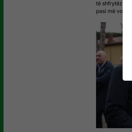
të shfrytëzojë 
pasi më vonë d