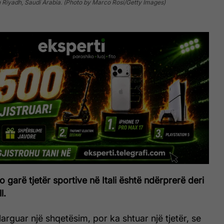
 Riyadh, Saudi Arabia. (Photo by Marco Rosi/Getty Images)
 garë tjetër sportive në Itali është ndërprerë deri
l.
arguar një shqetësim, por ka shtuar një tjetër, se