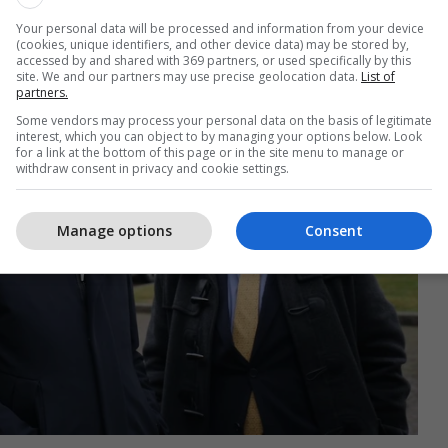
të gjitha datat e lira për të mbyllur kampionatin,
Your personal data will be processed and information from your device
o të nisë grumbullimi i Kombëtareve.
(cookies, unique identifiers, and other device data) may be stored by,
accessed by and shared with 369 partners, or used specifically by this
site. We and our partners may use precise geolocation data.
List of
partners.
Some vendors may process your personal data on the basis of legitimate
interest, which you can object to by managing your options below. Look
for a link at the bottom of this page or in the site menu to manage or
withdraw consent in privacy and cookie settings.
Manage options
Consent