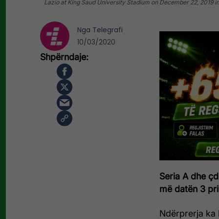
Lazio at King Saud University Stadium on December 22, 2019 in
Nga
Telegrafi
10/03/2020
Seria A dhe çdo
më datën 3 pril
Ndërprerja ka l