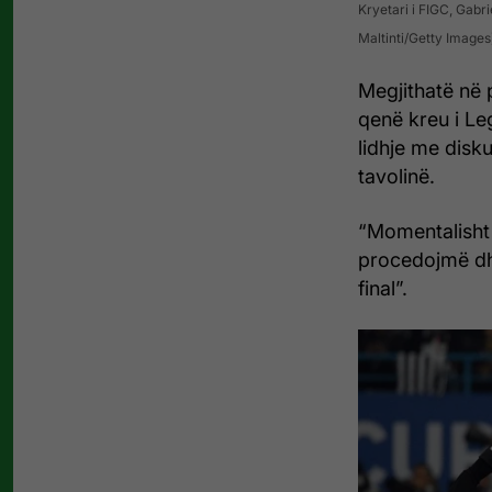
Kryetari i FIGC, Gabri
Maltinti/Getty Images
Megjithatë në p
qenë kreu i Le
lidhje me disk
tavolinë.
“Momentalisht 
procedojmë dh
final”.