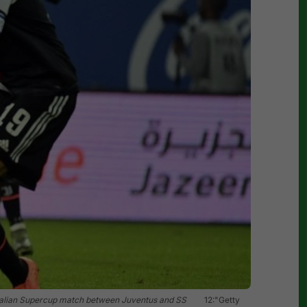
Italian Supercup match between Juventus and SS
12:"Getty