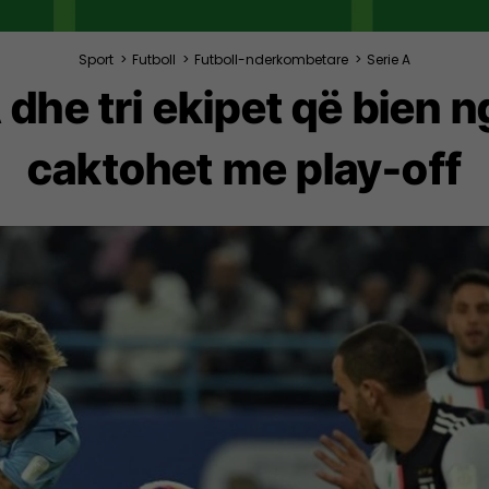
Sport
>
Futboll
>
Futboll-nderkombetare
>
Serie A
A dhe tri ekipet që bien 
caktohet me play-off