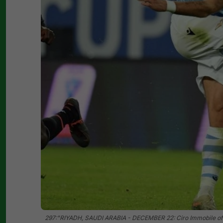
297:"RIYADH, SAUDI ARABIA - DECEMBER 22: Ciro Immobile of S