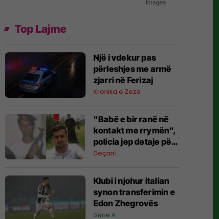
Images
Top Lajme
Një i vdekur pas
përleshjes me armë
zjarri në Ferizaj
Kronika e Zezë
"Babë e bir ranë në
kontakt me rrymën",
policia jep detaje për
rastin tragjik në
Deçani
Deçan
Klubi i njohur italian
synon transferimin e
Edon Zhegrovës
Serie A