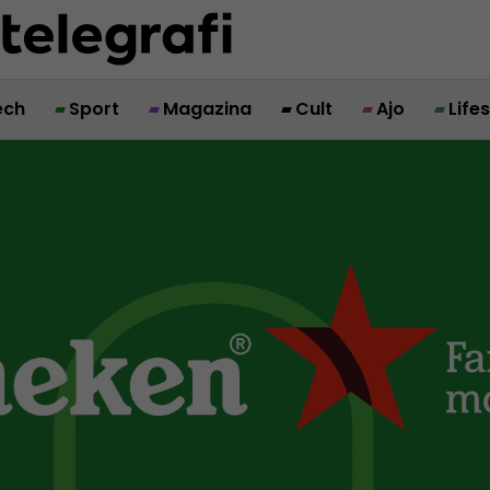
ech
Sport
Magazina
Cult
Ajo
Life