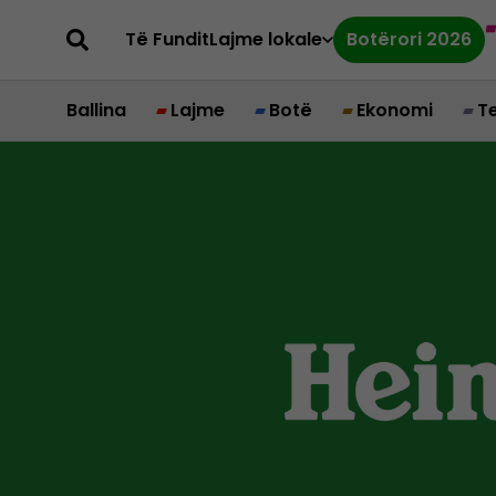
Të Fundit
Lajme lokale
Botërori 2026
Ballina
Lajme
Botë
Ekonomi
T