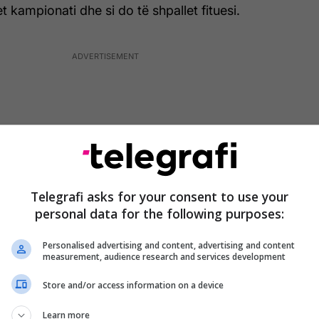
et kampionati dhe si do të shpallet fituesi.
Telegrafi asks for your consent to use your
personal data for the following purposes:
Personalised advertising and content, advertising and content
measurement, audience research and services development
Store and/or access information on a device
me presidenti i Federatës Italiane të Futbollit,
a deklaroi se Seria A ka kohë deri më 31 maj, që
Learn more