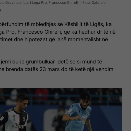
ele Gravina dhe ai i Lega Pro, Francesco Ghirelli . (Foto: Gabriele
)
ërfundim të mbledhjes së Këshillit të Ligës, ka
ga Pro, Francesco Ghirelli, që ka hedhur dritë në
utimet dhe hipotezat që janë momentalisht në
jemi duke grumbulluar idetë se si mund të
e brenda datës 23 mars do të ketë një vendim