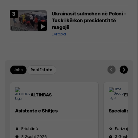
interceptuar fluturaken e Qatar
Airways që po shkonte drejt
Ukrainasit sulmohen në Poloni -
Mançesterit
Tusk i kërkon presidentit të
reagojë
Evropa
Jobs
Real Estate
ALTINBAS
Elkos
Asistente e Shitjes
Specialist Mi
Prishtinë
Ferizaj
8 Gusht 2026
3 Gusht 20