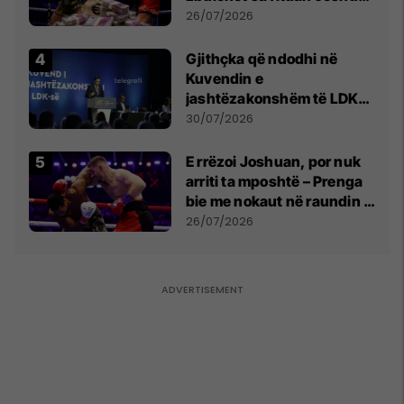
e Prenga
26/07/2026
Gjithçka që ndodhi në
Kuvendin e
jashtëzakonshëm të LDK-
së
30/07/2026
E rrëzoi Joshuan, por nuk
arriti ta mposhtë – Prenga
bie me nokaut në raundin e
dytë
26/07/2026