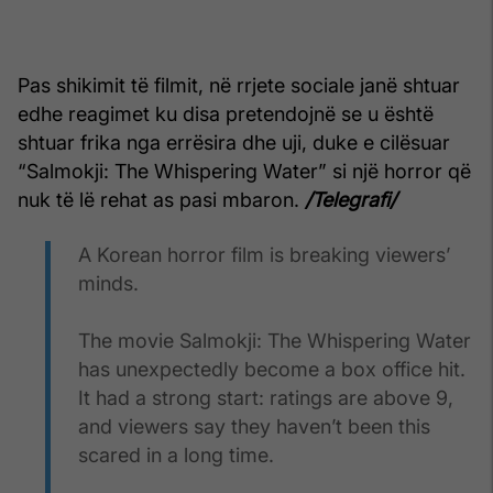
Pas shikimit të filmit, në rrjete sociale janë shtuar
edhe reagimet ku disa pretendojnë se u është
shtuar frika nga errësira dhe uji, duke e cilësuar
“Salmokji: The Whispering Water” si një horror që
nuk të lë rehat as pasi mbaron.
/Telegrafi/
A Korean horror film is breaking viewers’
minds.
The movie Salmokji: The Whispering Water
has unexpectedly become a box office hit.
It had a strong start: ratings are above 9,
and viewers say they haven’t been this
scared in a long time.