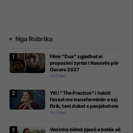
Nga Rubrika
Filmi “Dua” zgjedhet si
propozimi zyrtar i Kosovës për
Oscars 2027
TV / Film
Ylli i "The Practice" i habiti
fansat me transformimin e saj
fizik, tani duket e panjohshme
TV / Film
Vozinha bëhet pjesë e botës së