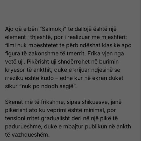
Ajo që e bën “Salmokji” të dallojë është një
element i thjeshtë, por i realizuar me mjeshtëri:
filmi nuk mbështetet te përbindëshat klasikë apo
figura të zakonshme të tmerrit. Frika vjen nga
vetë uji. Pikërisht uji shndërrohet në burimin
kryesor të ankthit, duke e krijuar ndjesinë se
rreziku është kudo – edhe kur në ekran duket
sikur “nuk po ndodh asgjë”.
Skenat më të frikshme, sipas shikuesve, janë
pikërisht ato ku veprimi është minimal, por
tensioni rritet gradualisht deri në një pikë të
padurueshme, duke e mbajtur publikun në ankth
të vazhdueshëm.