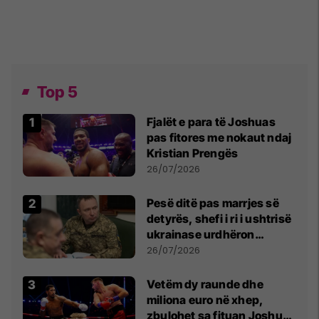
Top 5
Fjalët e para të Joshuas
pas fitores me nokaut ndaj
Kristian Prengës
26/07/2026
Pesë ditë pas marrjes së
detyrës, shefi i ri i ushtrisë
ukrainase urdhëron
kontroll të madh
26/07/2026
Vetëm dy raunde dhe
miliona euro në xhep,
zbulohet sa fituan Joshua