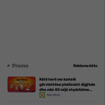
Promo
Reklamo këtu
Këtë herë me kartelë
gërvishtëse plotësisht digjitale
dhe mbi 40 mijë shpërblime
instant!
Meridian