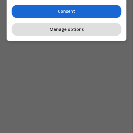
Consent
Filma
Horror
Koreja E Jugut
Manage options