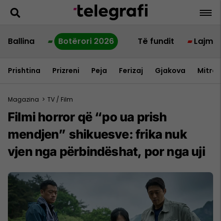
Ballina
Botërori 2026
Të fundit
Lajme
Prishtina
Prizreni
Peja
Ferizaj
Gjakova
Mitrov
Magazina
>
TV / Film
Filmi horror që “po ua prish
mendjen” shikuesve: frika nuk
vjen nga përbindëshat, por nga uji