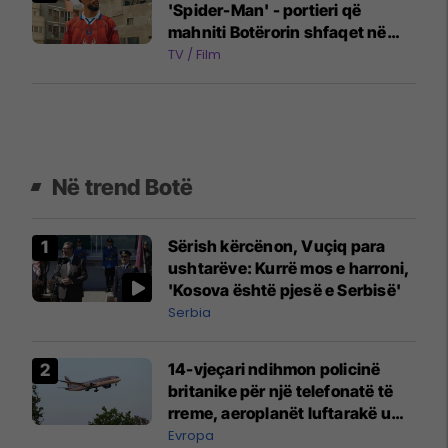
'Spider-Man' - portieri që
mahniti Botërorin shfaqet në
reklamën e filmit të ri
TV / Film
Në trend Botë
Sërish kërcënon, Vuçiq para
ushtarëve: Kurrë mos e harroni,
'Kosova është pjesë e Serbisë'
Serbia
14-vjeçari ndihmon policinë
britanike për një telefonatë të
rreme, aeroplanët luftarakë u
ngritën në ajër për të
Evropa