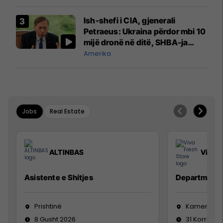
Ish-shefi i CIA, gjenerali
Petraeus: Ukraina përdor mbi 10
mijë dronë në ditë, SHBA-ja
mbetet shumë prapa në
Amerika
prodhim
Jobs
Real Estate
ALTINBAS
Viva F
Asistente e Shitjes
Department 
Prishtinë
Kamenicë
8 Gusht 2026
31 Korrik 20