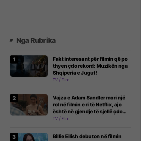
Nga Rubrika
Fakt interesant për filmin që po
thyen çdo rekord: Muzikën nga
Shqipëria e Jugut!
TV / Film
Vajza e Adam Sandler mori një
rol në filmin e ri të Netflix, ajo
është në gjendje të sjellë çdo
emocion
TV / Film
Billie Eilish debuton në filmin