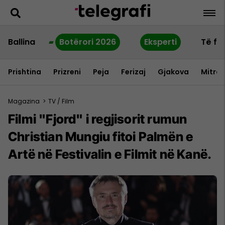
Ballina
Botërori 2026
Eksperti
Të fu
Prishtina
Prizreni
Peja
Ferizaj
Gjakova
Mitrov
Magazina
>
TV / Film
Filmi "Fjord" i regjisorit rumun
Christian Mungiu fitoi Palmën e
Artë në Festivalin e Filmit në Kanë.