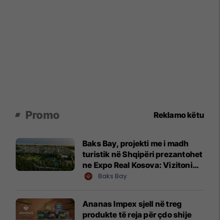
Promo
Reklamo këtu
Baks Bay, projekti me i madh
turistik në Shqipëri prezantohet
ne Expo Real Kosova: Vizitoni
shtandin dhe zbuloni
Baks Bay
mundësitë e investimit
Ananas Impex sjell në treg
produkte të reja për çdo shije