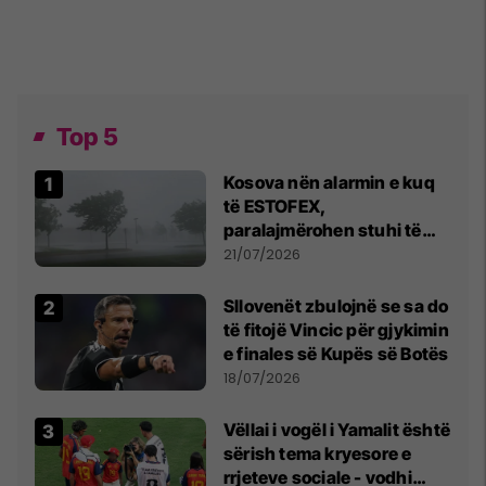
Top 5
Kosova nën alarmin e kuq
të ESTOFEX,
paralajmërohen stuhi të
fuqishme me breshër dhe
21/07/2026
erëra të forta
Sllovenët zbulojnë se sa do
të fitojë Vincic për gjykimin
e finales së Kupës së Botës
18/07/2026
Vëllai i vogël i Yamalit është
sërish tema kryesore e
rrjeteve sociale - vodhi