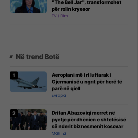
"The Bell Jar", transformohet
për rolin kryesor
TV / Film
Në trend Botë
Aeroplani më i ri luftarak i
Gjermanisë u ngrit për herë të
parë në qiell
Evropa
Dritan Abazoviqi merret në
pyetje për dhënien e shtetësisë
së nderit biznesmenit kosovar
Mali i Zi