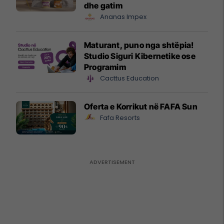
dhe gatim
Ananas Impex
Maturant, puno nga shtëpia!
Studio Siguri Kibernetike ose
Programim
Cacttus Education
Oferta e Korrikut në FAFA Sun
Fafa Resorts