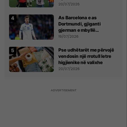
vëmendjen pas finales së
20/07/2026
Kupës së Botës
As Barcelona e as
Dortmundi, gjiganti
gjerman e mbyllë
marrëveshjen për Fisnik
19/07/2026
Asllanin
Pse udhëtarët me përvojë
vendosin një rrotull letre
higjienike në valixhe
20/07/2026