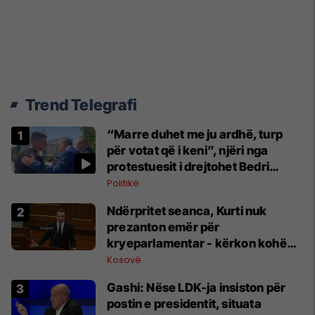
Trend Telegrafi
“Marre duhet me ju ardhë, turp
për votat që i keni”, njëri nga
protestuesit i drejtohet Bedri
Hamzës
Politikë
Ndërpritet seanca, Kurti nuk
prezanton emër për
kryeparlamentar - kërkon kohë
shtesë për marrëveshje politike
Kosovë
Gashi: Nëse LDK-ja insiston për
postin e presidentit, situata