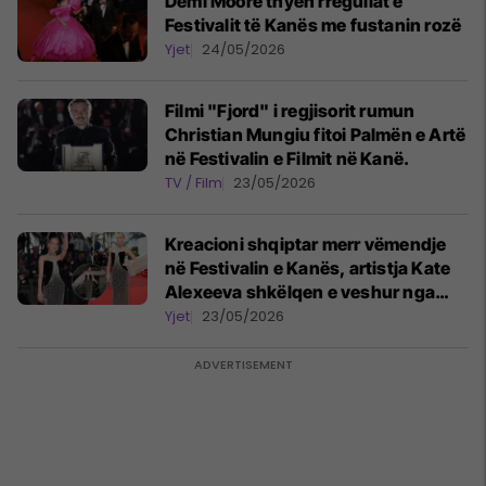
Demi Moore thyen rregullat e
Festivalit të Kanës me fustanin rozë
Yjet
24/05/2026
Filmi "Fjord" i regjisorit rumun
Christian Mungiu fitoi Palmën e Artë
në Festivalin e Filmit në Kanë.
TV / Film
23/05/2026
Kreacioni shqiptar merr vëmendje
në Festivalin e Kanës, artistja ​Kate
Alexeeva shkëlqen e veshur nga
stilistja Fortesa Çurdina
Yjet
23/05/2026