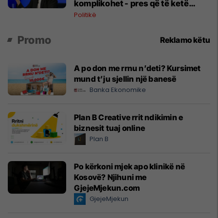
komplikohet - pres që të ketë
lëshim
Politikë
Promo
Reklamo këtu
A po don me rrnu n’deti? Kursimet
mund t’ju sjellin një banesë
Banka Ekonomike
Plan B Creative rrit ndikimin e
biznesit tuaj online
Plan B
Po kërkoni mjek apo klinikë në
Kosovë? Njihuni me
GjejeMjekun.com
GjejeMjekun