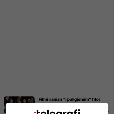
Filmi iranian "i paligjshëm" fitoi
Palmën e Artë në Kanë: Regjisori
ishte në burg, i ndaluar të xhironte