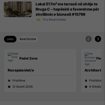
Lokal 517m² me tarracë në shitje te
Rruga C – hapësirë e favorshme për
zhvillimin e biznesit #15796
Pro Real Estate
Jobs
Real Estate
Padel Zone
Flex 
Recepsionist/e
Architect
Prishtine
Prishtinë
31 Gusht 2026
6 Shtator 