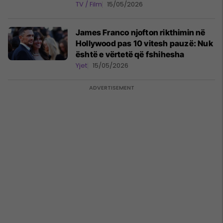
TV / Film
15/05/2026
James Franco njofton rikthimin në
Hollywood pas 10 vitesh pauzë: Nuk
është e vërtetë që fshihesha
Yjet
15/05/2026