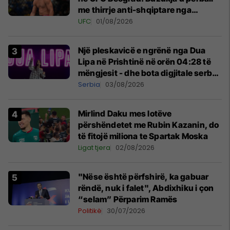
me thirrje anti-shqiptare nga
tribunat
UFC
01/08/2026
Një pleskavicë e ngrënë nga Dua
Lipa në Prishtinë në orën 04:28 të
mëngjesit - dhe bota digjitale serbe
shpall gjendjen e luftës
Serbia
03/08/2026
Mirlind Daku mes lotëve
përshëndetet me Rubin Kazanin, do
të fitojë miliona te Spartak Moska
Ligat tjera
02/08/2026
"Nëse është përfshirë, ka gabuar
rëndë, nuk i falet", Abdixhiku i çon
“selam” Përparim Ramës
Politikë
30/07/2026