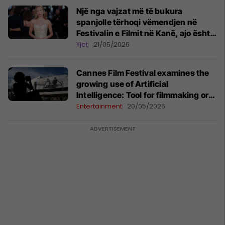
Një nga vajzat më të bukura
spanjolle tërhoqi vëmendjen në
Festivalin e Filmit në Kanë, ajo është
në lidhje me Kylian Mbappe
Yjet
21/05/2026
Cannes Film Festival examines the
growing use of Artificial
Intelligence: Tool for filmmaking or
existential threat?
Entertainment
20/05/2026