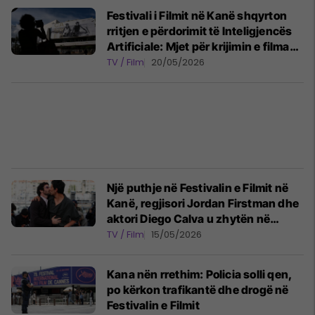
Festivali i Filmit në Kanë shqyrton
rritjen e përdorimit të Inteligjencës
Artificiale: Mjet për krijimin e filmave
apo kërcënim ekzistencial?
TV / Film
20/05/2026
Një puthje në Festivalin e Filmit në
Kanë, regjisori Jordan Firstman dhe
aktori Diego Calva u zhytën në
pasion para njerëzve në tapetin e
TV / Film
15/05/2026
kuq
Kana nën rrethim: Policia solli qen,
po kërkon trafikantë dhe drogë në
Festivalin e Filmit