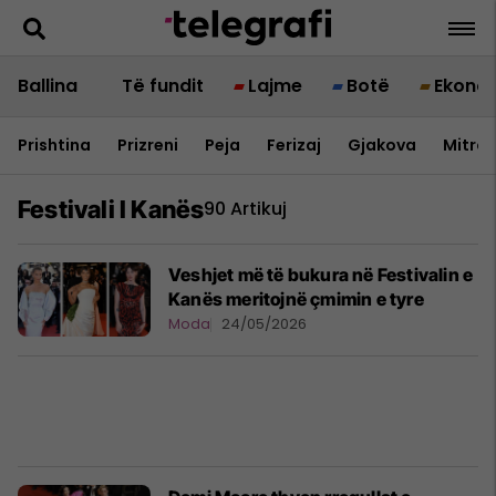
Ballina
Të fundit
Lajme
Botë
Ekono
Prishtina
Prizreni
Peja
Ferizaj
Gjakova
Mitrov
Festivali I Kanës
90 Artikuj
Veshjet më të bukura në Festivalin e
Kanës meritojnë çmimin e tyre
Moda
24/05/2026