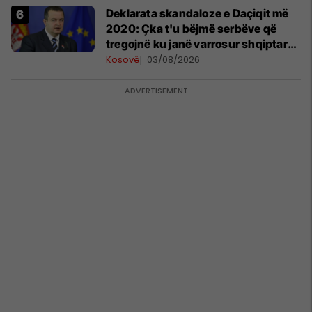
​Deklarata skandaloze e Daçiqit më
2020: Çka t'u bëjmë serbëve që
tregojnë ku janë varrosur shqiptarët
në Serbi
Kosovë
03/08/2026