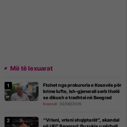
Më të lexuarat
Ftohet nga prokuroria e Kosovës për
krime lufte, ish-gjenerali serb thotë
se dikush e tradhtoi në Beograd
Kosovë
02/08/2026
“Vrisni, vrisni shqiptarët”, skandal
në UFC Beograd: Buzukja u përball