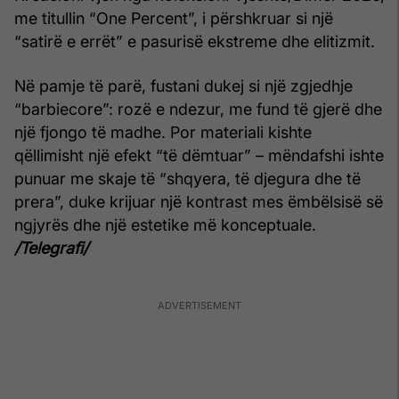
me titullin “One Percent”, i përshkruar si një
“satirë e errët” e pasurisë ekstreme dhe elitizmit.
Në pamje të parë, fustani dukej si një zgjedhje
“barbiecore”: rozë e ndezur, me fund të gjerë dhe
një fjongo të madhe. Por materiali kishte
qëllimisht një efekt “të dëmtuar” – mëndafshi ishte
punuar me skaje të “shqyera, të djegura dhe të
prera”, duke krijuar një kontrast mes ëmbëlsisë së
ngjyrës dhe një estetike më konceptuale.
/Telegrafi/