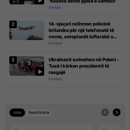
'Kosova është pjesë e Serbisë'
Serbia
14-vjeçari ndihmon policinë
britanike për një telefonatë të
rreme, aeroplanët luftarakë u
ngritën në ajër për të
Evropa
interceptuar fluturaken e Qatar
Airways që po shkonte drejt
Ukrainasit sulmohen në Poloni -
Mançesterit
Tusk i kërkon presidentit të
reagojë
Evropa
Jobs
Real Estate