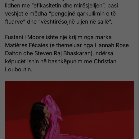
lidhen me “efikasitetin dhe mirësjelljen”, pasi
veshjet e mëdha “pengojnë qarkullimin e të
ftuarve” dhe “vështirësojnë uljen në sallë”.
Fustani i Moore ishte një krijim nga marka
Matières Fécales (e themeluar nga Hannah Rose
Dalton dhe Steven Raj Bhaskaran), ndërsa
këpucët ishin në bashkëpunim me Christian
Louboutin.