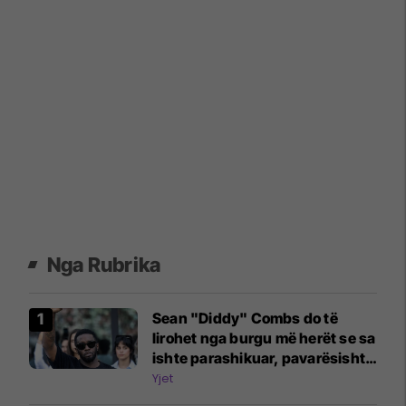
Nga Rubrika
Sean "Diddy" Combs do të
lirohet nga burgu më herët se sa
ishte parashikuar, pavarësisht
përleshjes së fundit
Yjet