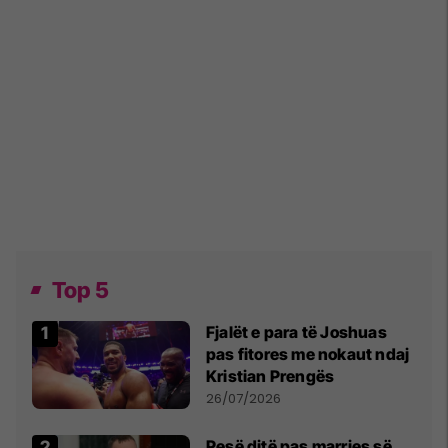
Top 5
Fjalët e para të Joshuas
pas fitores me nokaut ndaj
Kristian Prengës
26/07/2026
Pesë ditë pas marrjes së