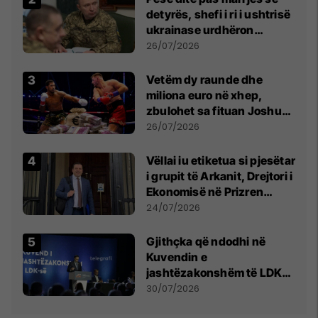
detyrës, shefi i ri i ushtrisë
ukrainase urdhëron
kontroll të madh
26/07/2026
Vetëm dy raunde dhe
miliona euro në xhep,
zbulohet sa fituan Joshua
e Prenga
26/07/2026
Vëllai iu etiketua si pjesëtar
i grupit të Arkanit, Drejtori i
Ekonomisë në Prizren
mohon pretendimet
24/07/2026
Gjithçka që ndodhi në
Kuvendin e
jashtëzakonshëm të LDK-
së
30/07/2026