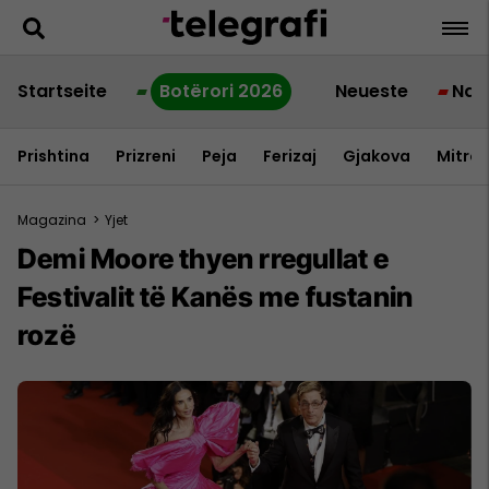
Startseite
Botërori 2026
Neueste
Nac
Prishtina
Prizreni
Peja
Ferizaj
Gjakova
Mitrov
Magazina
>
Yjet
Demi Moore thyen rregullat e
Festivalit të Kanës me fustanin
rozë