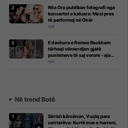
Rita Ora publikon fotografi nga
koncertet e kaluara: Mezi pres
të performoj në Ohër
Yjet
E dashura e Romeo Beckham
tërhoqi vëmendjen gjatë
pushimeve të saj verore - ajo
tregoi figurën e saj të përsosur
Yjet
me bikini në një jaht
Në trend Botë
Sërish kërcënon, Vuçiq para
ushtarëve: Kurrë mos e harroni,