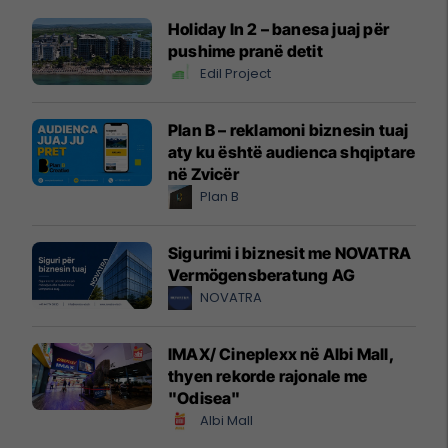
Holiday In 2 – banesa juaj për
pushime pranë detit
Edil Project
Plan B – reklamoni biznesin tuaj
aty ku është audienca shqiptare
në Zvicër
Plan B
Sigurimi i biznesit me NOVATRA
Vermögensberatung AG
NOVATRA
IMAX/ Cineplexx në Albi Mall,
thyen rekorde rajonale me
"Odisea"
Albi Mall