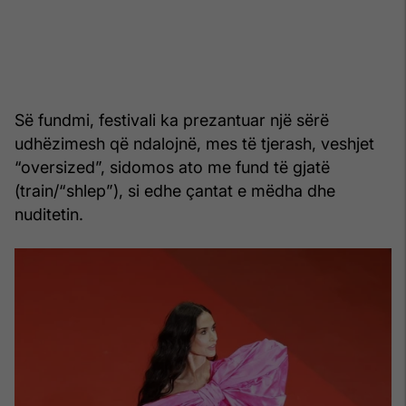
Së fundmi, festivali ka prezantuar një sërë
udhëzimesh që ndalojnë, mes të tjerash, veshjet
“oversized”, sidomos ato me fund të gjatë
(train/“shlep”), si edhe çantat e mëdha dhe
nuditetin.