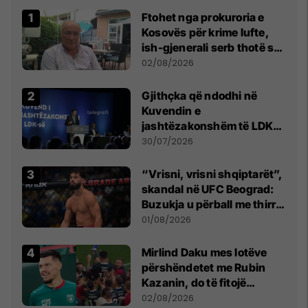
Ftohet nga prokuroria e
Kosovës për krime lufte,
ish-gjenerali serb thotë se
dikush e tradhtoi në
02/08/2026
Beograd
Gjithçka që ndodhi në
Kuvendin e
jashtëzakonshëm të LDK-
së
30/07/2026
“Vrisni, vrisni shqiptarët”,
skandal në UFC Beograd:
Buzukja u përball me thirrje
anti-shqiptare nga
01/08/2026
tribunat
Mirlind Daku mes lotëve
përshëndetet me Rubin
Kazanin, do të fitojë
miliona te Spartak Moska
02/08/2026