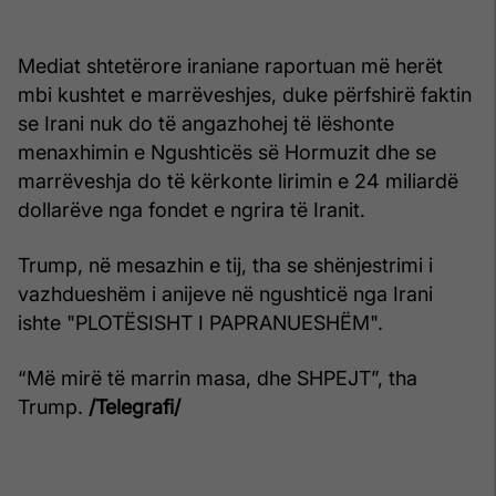
Mediat shtetërore iraniane raportuan më herët
mbi kushtet e marrëveshjes, duke përfshirë faktin
se Irani nuk do të angazhohej të lëshonte
menaxhimin e Ngushticës së Hormuzit dhe se
marrëveshja do të kërkonte lirimin e 24 miliardë
dollarëve nga fondet e ngrira të Iranit.
Trump, në mesazhin e tij, tha se shënjestrimi i
vazhdueshëm i anijeve në ngushticë nga Irani
ishte "PLOTËSISHT I PAPRANUESHËM".
“Më mirë të marrin masa, dhe SHPEJT”, tha
Trump.
/Telegrafi/