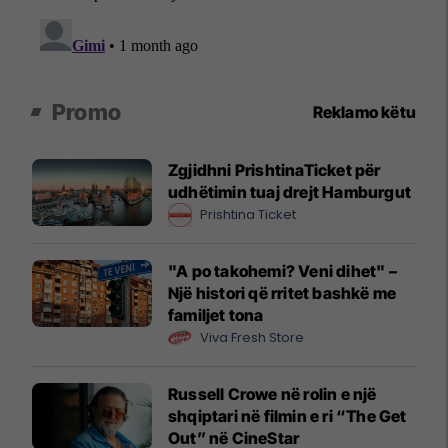
Promo
Reklamo këtu
Zgjidhni PrishtinaTicket për
udhëtimin tuaj drejt Hamburgut
Prishtina Ticket
"A po takohemi? Veni dihet" –
Një histori që rritet bashkë me
familjet tona
Viva Fresh Store
Russell Crowe në rolin e një
shqiptari në filmin e ri “The Get
Out” në CineStar