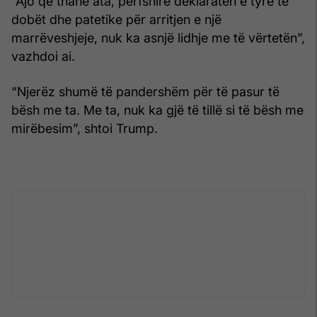
“Ajo që thanë ata, përfshirë deklaratën e tyre të
dobët dhe patetike për arritjen e një
marrëveshjeje, nuk ka asnjë lidhje me të vërtetën”,
vazhdoi ai.
“Njerëz shumë të pandershëm për të pasur të
bësh me ta. Me ta, nuk ka gjë të tillë si të bësh me
mirëbesim”, shtoi Trump.