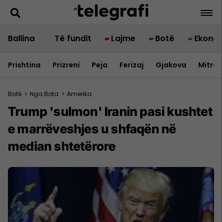
Ballina
Të fundit
Lajme
Botë
Ekono
Prishtina
Prizreni
Peja
Ferizaj
Gjakova
Mitrov
Botë
>
Nga Bota
>
Amerika
Trump 'sulmon' Iranin pasi kushtet
e marrëveshjes u shfaqën në
median shtetërore