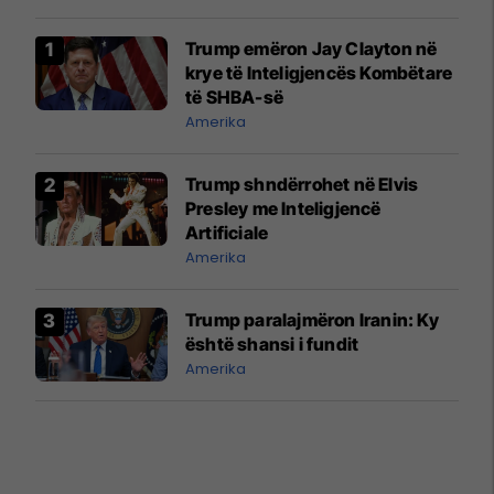
Trump emëron Jay Clayton në
krye të Inteligjencës Kombëtare
të SHBA-së
Amerika
Trump shndërrohet në Elvis
Presley me Inteligjencë
Artificiale
Amerika
Trump paralajmëron Iranin: Ky
është shansi i fundit
Amerika