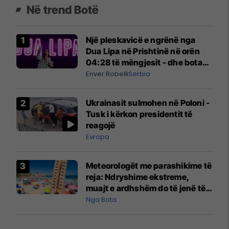
Në trend Botë
Një pleskavicë e ngrënë nga
Dua Lipa në Prishtinë në orën
04:28 të mëngjesit - dhe bota
digjitale serbe shpall gjendjen e
Enver Robelli
Serbia
luftës
Ukrainasit sulmohen në Poloni -
Tusk i kërkon presidentit të
reagojë
Evropa
Meteorologët me parashikime të
reja: Ndryshime ekstreme,
muajt e ardhshëm do të jenë të
pazakontë
Nga Bota