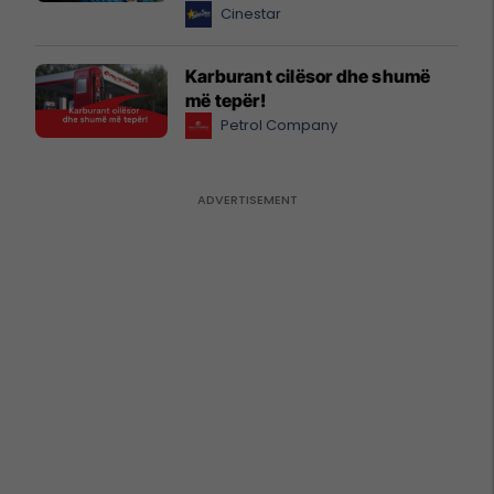
Cinestar
Karburant cilësor dhe shumë
më tepër!
Petrol Company