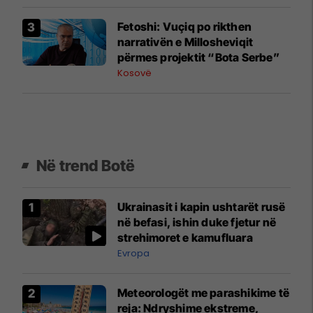
Fetoshi: Vuçiq po rikthen
narrativën e Millosheviqit
përmes projektit “Bota Serbe”
Kosovë
Në trend Botë
Ukrainasit i kapin ushtarët rusë
në befasi, ishin duke fjetur në
strehimoret e kamufluara
Evropa
Meteorologët me parashikime të
reja: Ndryshime ekstreme,