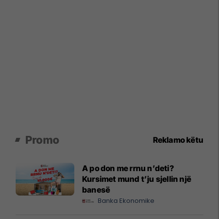
Promo
Reklamo këtu
A po don me rrnu n’deti?
Kursimet mund t’ju sjellin një
banesë
Banka Ekonomike