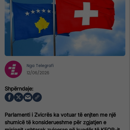
Nga
Telegrafi
12/06/2026
Parlamenti i Zvicrës ka votuar të enjten me një
shumicë të konsiderueshme për zgjatjen e
misionit ushtarak zviceran në kuadër të KFOR-it