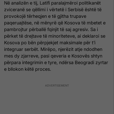
Në analizën e tij, Latifi paralajmëroi politikanët
zviceranë se qëllimi i vërtetë i Serbisë është të
provokojë tërheqjen e të gjitha trupave
paqeruajtëse, në mënyrë që Kosova të mbetet e
pambrojtur përballë fqinjit të saj agresiv. Sa i
përket të drejtave të minoriteteve, ai deklaroi se
Kosova po bën përpjekjet maksimale për t’i
integruar serbët. Mirëpo, njerëzit atje ndodhen
mes dy zjarreve, pasi qeveria e Kosovës shtyn
përpara integrimin e tyre, ndërsa Beogradi zyrtar
e bllokon këtë proces.