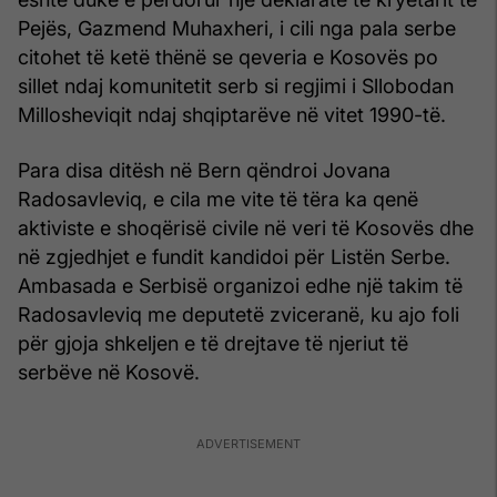
Pejës, Gazmend Muhaxheri, i cili nga pala serbe
citohet të ketë thënë se qeveria e Kosovës po
sillet ndaj komunitetit serb si regjimi i Sllobodan
Millosheviqit ndaj shqiptarëve në vitet 1990-të.
Para disa ditësh në Bern qëndroi Jovana
Radosavleviq, e cila me vite të tëra ka qenë
aktiviste e shoqërisë civile në veri të Kosovës dhe
në zgjedhjet e fundit kandidoi për Listën Serbe.
Ambasada e Serbisë organizoi edhe një takim të
Radosavleviq me deputetë zviceranë, ku ajo foli
për gjoja shkeljen e të drejtave të njeriut të
serbëve në Kosovë.