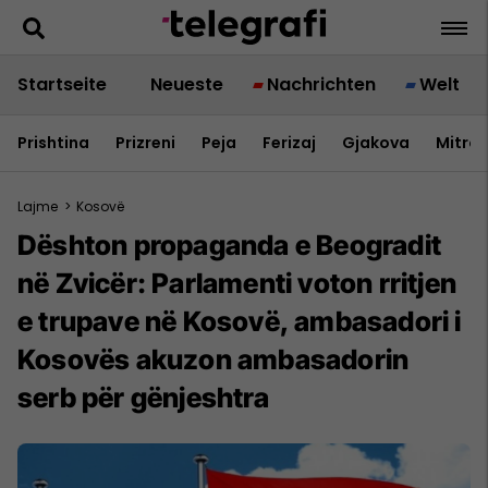
Startseite
Neueste
Nachrichten
Welt
Prishtina
Prizreni
Peja
Ferizaj
Gjakova
Mitrov
Lajme
>
Kosovë
Dështon propaganda e Beogradit
në Zvicër: Parlamenti voton rritjen
e trupave në Kosovë, ambasadori i
Kosovës akuzon ambasadorin
serb për gënjeshtra