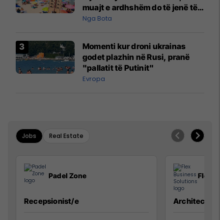
muajt e ardhshëm do të jenë të
pazakontë
Nga Bota
Momenti kur droni ukrainas
godet plazhin në Rusi, pranë
"pallatit të Putinit"
Evropa
Jobs
Real Estate
Padel Zone
Flex B
Recepsionist/e
Architect