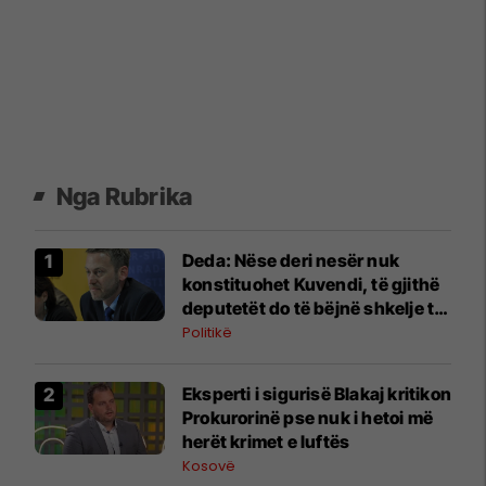
Nga Rubrika
Deda: Nëse deri nesër nuk
konstituohet Kuvendi, të gjithë
deputetët do të bëjnë shkelje të
rëndë kushtetuese
Politikë
Eksperti i sigurisë Blakaj kritikon
Prokurorinë pse nuk i hetoi më
herët krimet e luftës
Kosovë