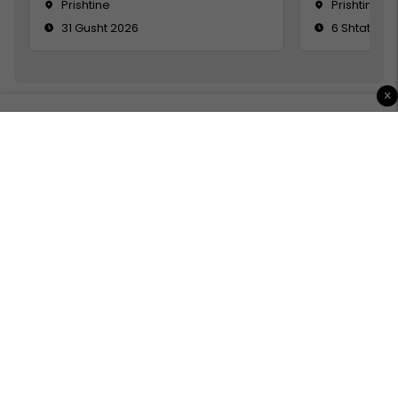
Prishtine
Prishtinë
31 Gusht 2026
6 Shtator 2
×