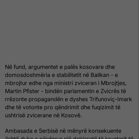
Në fund, argumentet e palës kosovare dhe
domosdoshmëria e stabilitetit në Ballkan - e
mbrojtur edhe nga ministri zviceran i Mbrojtjes,
Martin Pfister - bindën parlamentin e Zvicrës të
rrëzonte propagandën e dyshes Trifunoviç-Imark
dhe të votonte pro qëndrimit dhe fuqizimit të
ushtrisë zvicerane në Kosovë.
Ambasada e Serbisë në mënyrë konsekuente
është duke e përdorur një deklaratë të kryetarit të