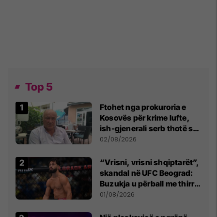
Top 5
Ftohet nga prokuroria e
Kosovës për krime lufte,
ish-gjenerali serb thotë se
dikush e tradhtoi në
02/08/2026
Beograd
“Vrisni, vrisni shqiptarët”,
skandal në UFC Beograd:
Buzukja u përball me thirrje
anti-shqiptare nga
01/08/2026
tribunat