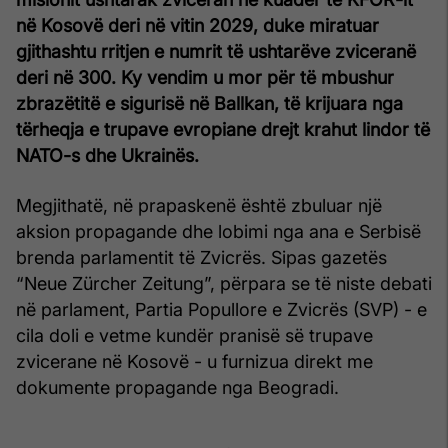
në Kosovë deri në vitin 2029, duke miratuar
gjithashtu rritjen e numrit të ushtarëve zviceranë
deri në 300. Ky vendim u mor për të mbushur
zbrazëtitë e sigurisë në Ballkan, të krijuara nga
tërheqja e trupave evropiane drejt krahut lindor të
NATO-s dhe Ukrainës.
Megjithatë, në prapaskenë është zbuluar një
aksion propagande dhe lobimi nga ana e Serbisë
brenda parlamentit të Zvicrës. Sipas gazetës
“Neue Zürcher Zeitung”, përpara se të niste debati
në parlament, Partia Popullore e Zvicrës (SVP) - e
cila doli e vetme kundër pranisë së trupave
zvicerane në Kosovë - u furnizua direkt me
dokumente propagande nga Beogradi.