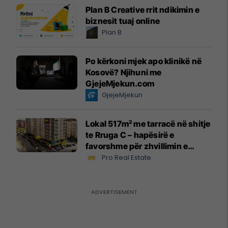
Plan B Creative rrit ndikimin e
biznesit tuaj online
Plan B
Po kërkoni mjek apo klinikë në
Kosovë? Njihuni me
GjejeMjekun.com
GjejeMjekun
Lokal 517m² me tarracë në shitje
te Rruga C – hapësirë e
favorshme për zhvillimin e
biznesit #15796
Pro Real Estate