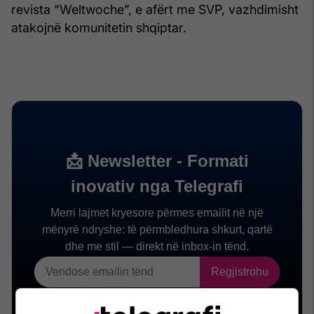
revista “Weltwoche”, e afërt me SVP, vazhdimisht
atakojnë komunitetin shqiptar.