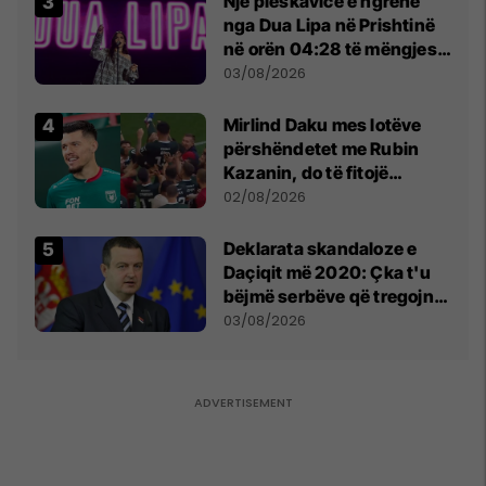
Një pleskavicë e ngrënë
nga Dua Lipa në Prishtinë
në orën 04:28 të mëngjesit
- dhe bota digjitale serbe
03/08/2026
shpall gjendjen e luftës
Mirlind Daku mes lotëve
përshëndetet me Rubin
Kazanin, do të fitojë
miliona te Spartak Moska
02/08/2026
​Deklarata skandaloze e
Daçiqit më 2020: Çka t'u
bëjmë serbëve që tregojnë
ku janë varrosur shqiptarët
03/08/2026
në Serbi