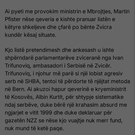
Ai pyeti me provokim ministrin e Mbrojtjes, Martin
Pfister nëse qeveria e kishte pranuar listën e
këtyre shkeljeve dhe çfarë po bënte Zvicra
kundër kësaj situate.
Kjo listë pretendimesh dhe ankesash u ishte
shpërndarë parlamentarëve zviceranë nga Ivan
Trifunoviq, ambasadori i Serbisë në Zvicër.
Trifunoviq, i njohur më parë si një lobist agresiv
serb në SHBA, tentoi të përdorte të njëjtat metoda
në Bern. Ai akuzoi hapur qeverinë e kryeministrit
të Kosovës, Albin Kurtit, për shtypje sistematike
ndaj serbëve, duke bërë një krahasim absurd me
ngjarjet e vitit 1999 dhe duke deklaruar për
gazetën NZZ se nëse kjo vuajtje nuk merr fund,
nuk mund të ketë paqe.