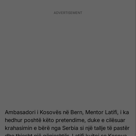
Ambasadori i Kosovës në Bern, Mentor Latifi, i ka
hedhur poshtë këto pretendime, duke e cilësuar
krahasimin e bërë nga Serbia si një tallje të pastër
dhe thjesht një gënjeshtër. Latifi kujtoi se Kosova