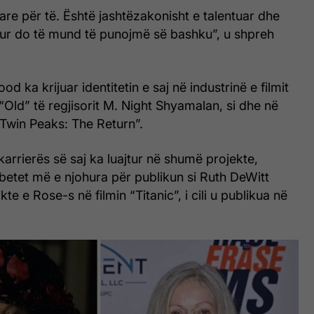
re për të. Është jashtëzakonisht e talentuar dhe
kur do të mund të punojmë së bashku”, u shpreh
 ka krijuar identitetin e saj në industrinë e filmit
 “Old” të regjisorit M. Night Shyamalan, si dhe në
 “Twin Peaks: The Return”.
karrierës së saj ka luajtur në shumë projekte,
betet më e njohura për publikun si Ruth DeWitt
kte e Rose-s në filmin “Titanic”, i cili u publikua në