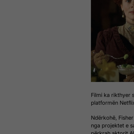
Filmi ka rikthyer
platformën Netfli
Ndërkohë, Fisher
nga projektet e sa
përkrah aktorit A