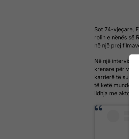
Sot 74-vjeçare, 
rolin e nënës së 
në një prej filma
Në një intervistë 
krenare për vajzë
karrierë të sukse
të ketë mundësinë
lidhja me aktorin