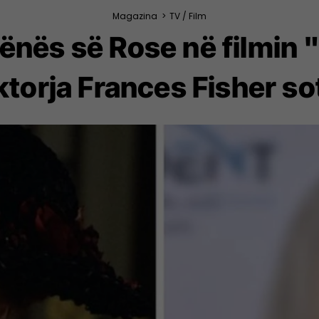
Magazina
>
TV / Film
 nënës së Rose në filmin 
ktorja Frances Fisher so