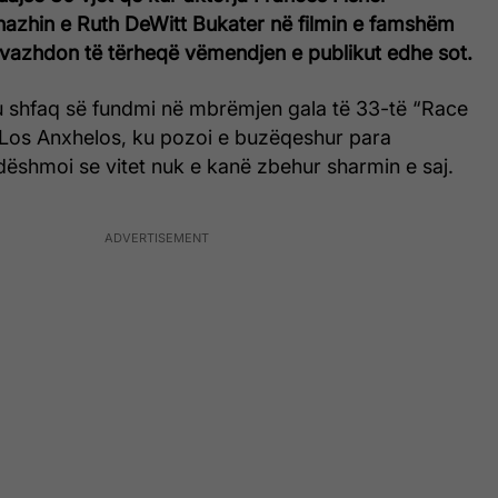
onazhin e Ruth DeWitt Bukater në filmin e famshëm
o vazhdon të tërheqë vëmendjen e publikut edhe sot.
nik u shfaq së fundmi në mbrëmjen gala të 33-të “Race
Los Anxhelos, ku pozoi e buzëqeshur para
dëshmoi se vitet nuk e kanë zbehur sharmin e saj.