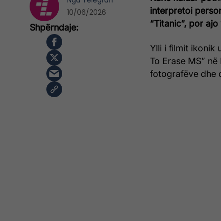
Nga
Telegrafi
interpretoi pers
10/06/2026
“Titanic”, por aj
Ylli i filmit iko
To Erase MS” në 
fotografëve dhe 