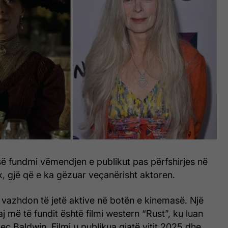
 së fundmi vëmendjen e publikut pas përfshirjes në
x, gjë që e ka gëzuar veçanërisht aktoren.
 vazhdon të jetë aktive në botën e kinemasë. Një
j më të fundit është filmi western “Rust”, ku luan
lec Baldwin. Filmi u publikua gjatë vitit 2025 dhe