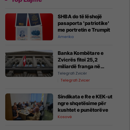
SHBA do të lëshojë
pasaporta 'patriotike'
me portretin e Trumpit
Amerika
Banka Kombëtare e
Zvicrës fitoi 25,2
miliardë franga në
gjashtëmujorin e parë
Telegrafi Zvicër
të vitit 2026
Telegrafi Zvicer
Sindikata e Re e KEK-ut
ngre shqetësime për
kushtet e punëtorëve
Kosovë