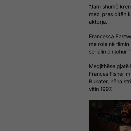
“Jam shumë krena
mezi pres ditën 
aktorja.
Francesca Eastwood
me role në filmin
serialin e njohur
Megjithëse gjatë 
Frances Fisher m
Bukater, nëna stri
vitin 1997.