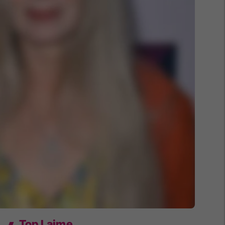
Top Lajme