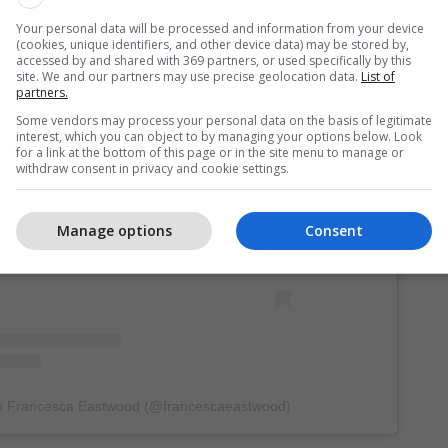
Your personal data will be processed and information from your device
(cookies, unique identifiers, and other device data) may be stored by,
accessed by and shared with 369 partners, or used specifically by this
site. We and our partners may use precise geolocation data.
List of
partners.
Some vendors may process your personal data on the basis of legitimate
interest, which you can object to by managing your options below. Look
for a link at the bottom of this page or in the site menu to manage or
withdraw consent in privacy and cookie settings.
View this post on Instagram
Manage options
Consent
by Francesca Eastwood (@francescaeastwood)