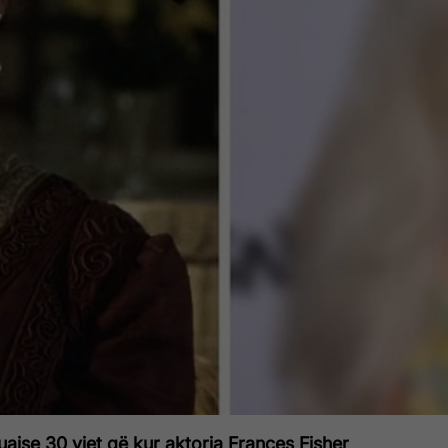
ajse 30 vjet që kur aktorja Frances Fisher