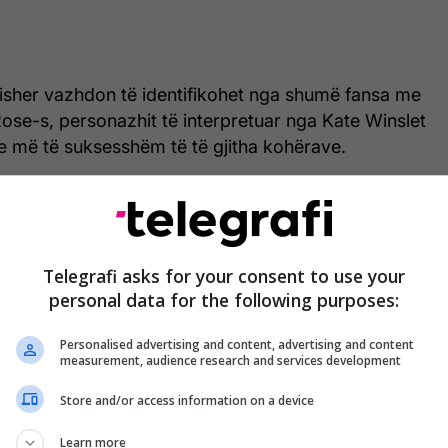
Fisher vazhdon të identifikohet nga shumë fansa me
Rose-s, personazhit të interpretuar nga Kate Winslet
ve më të suksesshëm të të gjitha kohërave.
të fundit, aktorja u shpreh se është jashtëzakonisht
n e saj, Francesca Eastwood, e cila ka ndërtuar një
sshme në aktrim. Fisher tha se shpreson që një ditë
Telegrafi asks for your consent to use your
 të ndajë ekranin me të bijën, të cilën e ka nga
personal data for the following purposes:
 dhe regjisorin legjendar Clint Eastwood.
Personalised advertising and content, advertising and content
measurement, audience research and services development
Store and/or access information on a device
Learn more