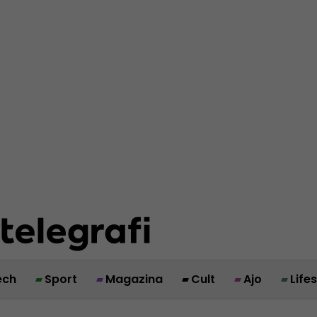
ech
Sport
Magazina
Cult
Ajo
Life