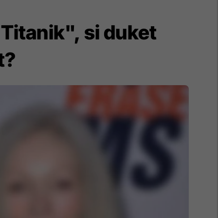
"Titanik", si duket
t?