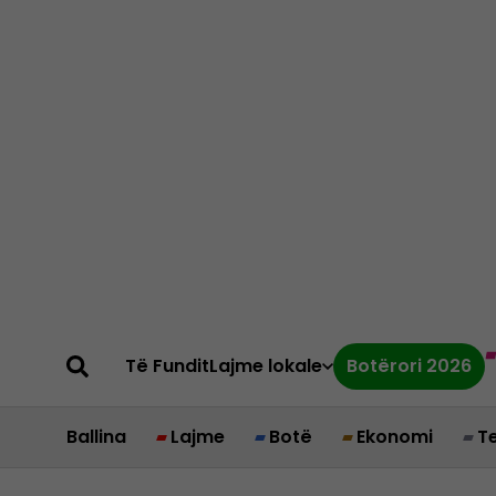
Të Fundit
Lajme lokale
Botërori 2026
Ballina
Lajme
Botë
Ekonomi
T