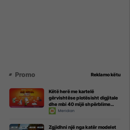
Promo
Reklamo këtu
Këtë herë me kartelë
gërvishtëse plotësisht digjitale
dhe mbi 40 mijë shpërblime
instant!
Meridian
Zgjidhni një nga katër modelet