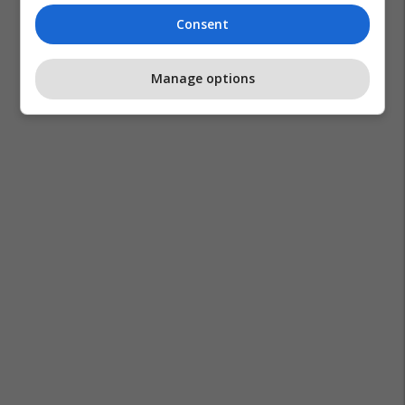
Consent
New York Knicks
Nba
New York
Shba
Video
Manage options