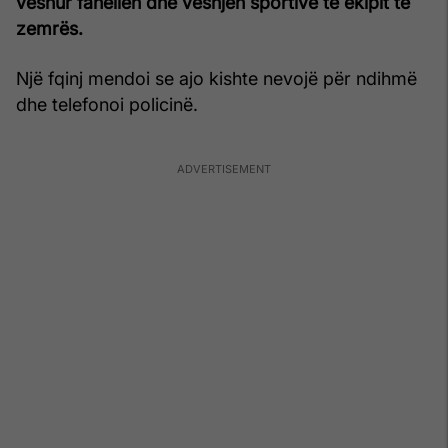
veshur fanellën dhe veshjen sportive të ekipit të
zemrës.
Një fqinj mendoi se ajo kishte nevojë për ndihmë
dhe telefonoi policinë.