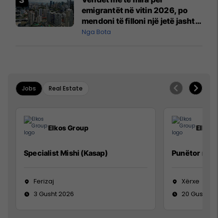
emigrantët në vitin 2026, po
mendoni të filloni një jetë jashtë
vendit?
Nga Bota
Jobs
Real Estate
Elkos Group
Elkos
Specialist Mishi (Kasap)
Punëtor në 
Ferizaj
Xërxe
3 Gusht 2026
20 Gusht 2