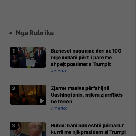
Nga Rubrika
Bizneset paguajnë deri në 100
mijë dollarë për t’i parë më
shpejt postimet e Trumpit
Amerika
Zjarret masive përfshijnë
Uashingtonin, mijëra zjarrfikës
në terren
Amerika
Rubio: Irani nuk është përballur
kurrë me një president si Trumpi