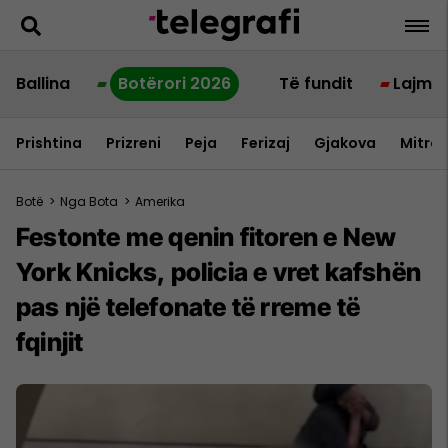
Ballina
Botërori 2026
Të fundit
Lajme
Prishtina
Prizreni
Peja
Ferizaj
Gjakova
Mitrov
Botë
>
Nga Bota
>
Amerika
Festonte me qenin fitoren e New
York Knicks, policia e vret kafshën
pas një telefonate të rreme të
fqinjit