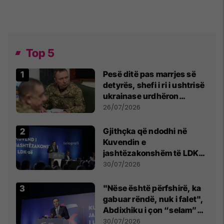
Top 5
Pesë ditë pas marrjes së
detyrës, shefi i ri i ushtrisë
ukrainase urdhëron
kontroll të madh
26/07/2026
Gjithçka që ndodhi në
Kuvendin e
jashtëzakonshëm të LDK-
së
30/07/2026
"Nëse është përfshirë, ka
gabuar rëndë, nuk i falet",
Abdixhiku i çon “selam”
Përparim Ramës
30/07/2026