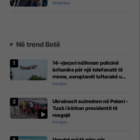
Amerika
Në trend Botë
14-vjeçari ndihmon policinë
britanike për një telefonatë të
rreme, aeroplanët luftarakë u
ngritën në ajër për të
Evropa
interceptuar fluturaken e Qatar
Airways që po shkonte drejt
Ukrainasit sulmohen në Poloni -
Mançesterit
Tusk i kërkon presidentit të
reagojë
Evropa
Vendet më të mira për