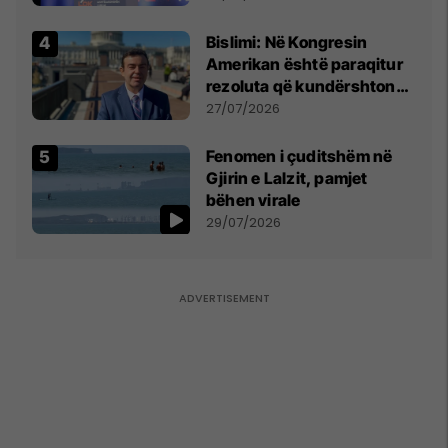
Bislimi: Në Kongresin
Amerikan është paraqitur
rezoluta që kundërshton
mbajtjen e Asamblesë
27/07/2026
Parlamentare të OSBE-së
në Beograd
Fenomen i çuditshëm në
Gjirin e Lalzit, pamjet
bëhen virale
29/07/2026