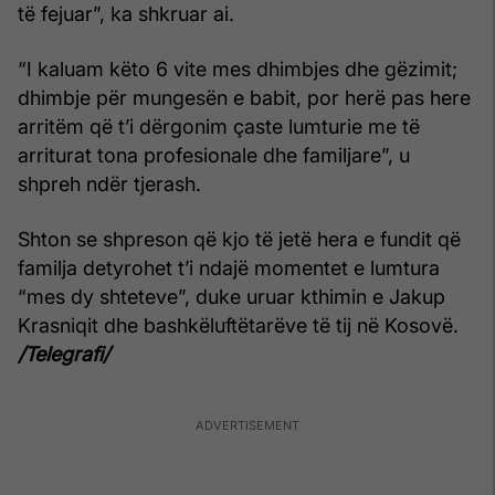
të fejuar”, ka shkruar ai.
“I kaluam këto 6 vite mes dhimbjes dhe gëzimit;
dhimbje për mungesën e babit, por herë pas here
arritëm që t’i dërgonim çaste lumturie me të
arriturat tona profesionale dhe familjare”, u
shpreh ndër tjerash.
Shton se shpreson që kjo të jetë hera e fundit që
familja detyrohet t’i ndajë momentet e lumtura
“mes dy shteteve”, duke uruar kthimin e Jakup
Krasniqit dhe bashkëluftëtarëve të tij në Kosovë.
/Telegrafi/