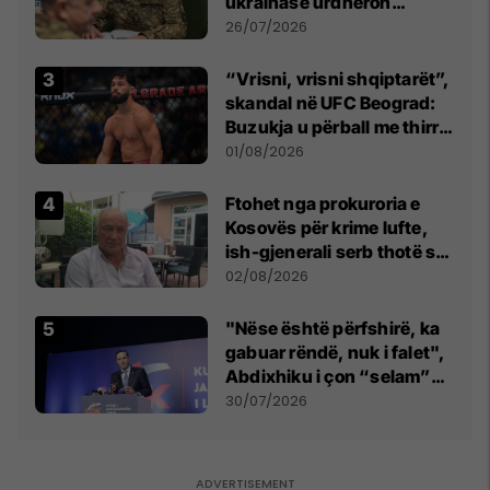
ukrainase urdhëron
kontroll të madh
26/07/2026
“Vrisni, vrisni shqiptarët”,
skandal në UFC Beograd:
Buzukja u përball me thirrje
anti-shqiptare nga
01/08/2026
tribunat
Ftohet nga prokuroria e
Kosovës për krime lufte,
ish-gjenerali serb thotë se
dikush e tradhtoi në
02/08/2026
Beograd
"Nëse është përfshirë, ka
gabuar rëndë, nuk i falet",
Abdixhiku i çon “selam”
Përparim Ramës
30/07/2026