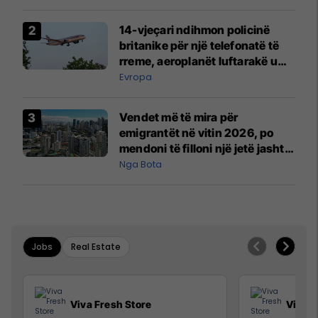
14-vjeçari ndihmon policinë
britanike për një telefonatë të
rreme, aeroplanët luftarakë u
ngritën në ajër për të
Evropa
interceptuar fluturaken e Qatar
Airways që po shkonte drejt
Vendet më të mira për
Mançesterit
emigrantët në vitin 2026, po
mendoni të filloni një jetë jashtë
vendit?
Nga Bota
Jobs
Real Estate
Viva Fresh Store
Viva F