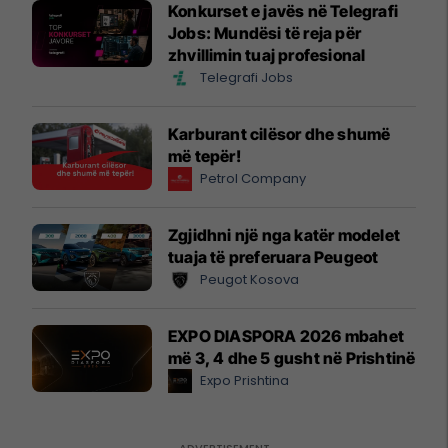
Konkurset e javës në Telegrafi
Jobs: Mundësi të reja për
zhvillimin tuaj profesional
Telegrafi Jobs
Karburant cilësor dhe shumë
më tepër!
Petrol Company
Zgjidhni një nga katër modelet
tuaja të preferuara Peugeot
Peugot Kosova
EXPO DIASPORA 2026 mbahet
më 3, 4 dhe 5 gusht në Prishtinë
Expo Prishtina