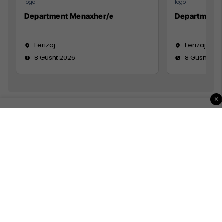
Department Menaxher/e
Department 
Ferizaj
Ferizaj
8 Gusht 2026
8 Gusht 20
×