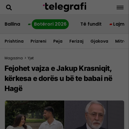
Ballina
Botërori 2026
Të fundit
Lajme
Prishtina
Prizreni
Peja
Ferizaj
Gjakova
Mitrov
Magazina
>
Yjet
Fejohet vajza e Jakup Krasniqit,
kërkesa e dorës u bë te babai në
Hagë