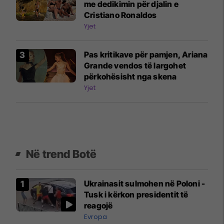
me dedikimin për djalin e
Cristiano Ronaldos
Yjet
Pas kritikave për pamjen, Ariana
Grande vendos të largohet
përkohësisht nga skena
Yjet
Në trend Botë
Ukrainasit sulmohen në Poloni -
Tusk i kërkon presidentit të
reagojë
Evropa