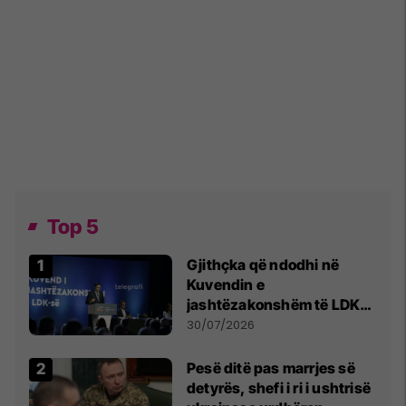
Top 5
Gjithçka që ndodhi në
Kuvendin e
jashtëzakonshëm të LDK-
së
30/07/2026
Pesë ditë pas marrjes së
detyrës, shefi i ri i ushtrisë