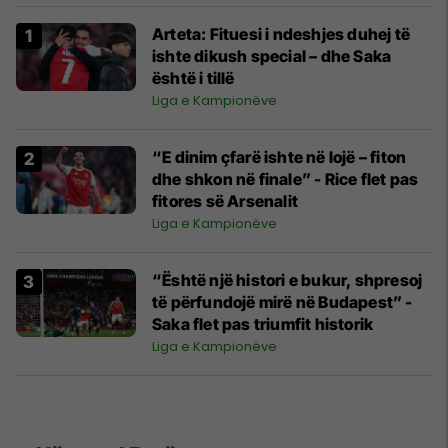
Arteta: Fituesi i ndeshjes duhej të
ishte dikush special – dhe Saka
është i tillë
Liga e Kampionëve
“E dinim çfarë ishte në lojë – fiton
dhe shkon në finale” - Rice flet pas
fitores së Arsenalit
Liga e Kampionëve
“Është një histori e bukur, shpresoj
të përfundojë mirë në Budapest” -
Saka flet pas triumfit historik
Liga e Kampionëve