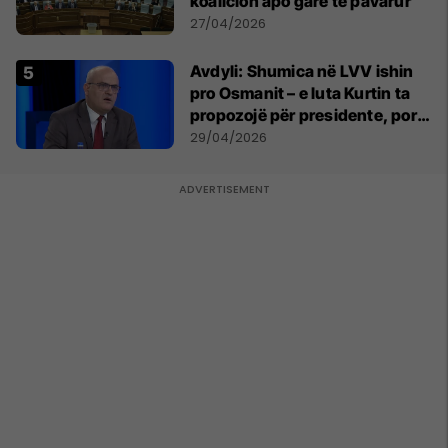
koalicion apo garë të pavarur
27/04/2026
Avdyli: Shumica në LVV ishin
pro Osmanit – e luta Kurtin ta
propozojë për presidente, por
s’më dëgjoi
29/04/2026