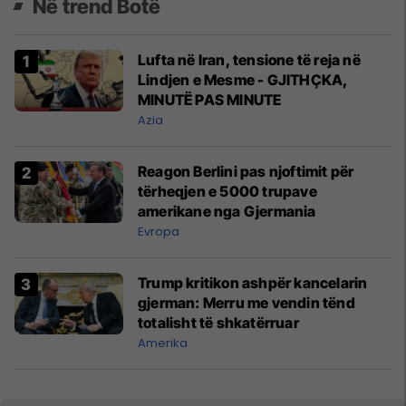
Në trend Botë
Lufta në Iran, tensione të reja në
Lindjen e Mesme - GJITHÇKA,
MINUTË PAS MINUTE
Azia
Reagon Berlini pas njoftimit për
tërheqjen e 5000 trupave
amerikane nga Gjermania
Evropa
Trump kritikon ashpër kancelarin
gjerman: Merru me vendin tënd
totalisht të shkatërruar
Amerika