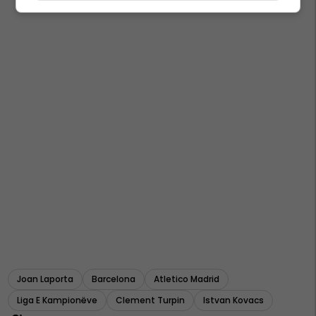
Joan Laporta
Barcelona
Atletico Madrid
Liga E Kampionëve
Clement Turpin
Istvan Kovacs