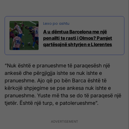
A u dëmtua Barcelona me një
penallti te rasti i Olmos? Pamjet
qartësojnë shtyrjen e Llorentes
“Nuk është e pranueshme të paraqesësh një
ankesë dhe përgjigjja ishte se nuk ishte e
pranueshme. Ajo që po bën Barca është të
kërkojë shpjegime se pse ankesa nuk ishte e
pranueshme. Yuste më tha se do të paraqesë një
tjetër. Është një turp, e patolerueshme”.