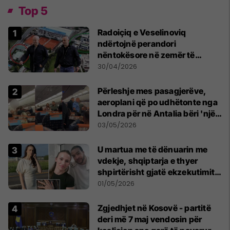
Top 5
Radoiçiq e Veselinoviq
ndërtojnë perandori
nëntokësore në zemër të
Beogradit, nën vilat e tyre
30/04/2026
dyshohet se po bëjnë bunkerë
Përleshje mes pasagjerëve,
aeroplani që po udhëtonte nga
Londra për në Antalia bëri 'një
ulje emergjente' në Prishtinë
03/05/2026
U martua me të dënuarin me
vdekje, shqiptarja e thyer
shpirtërisht gjatë ekzekutimit
të Broadnax
01/05/2026
Zgjedhjet në Kosovë - partitë
deri më 7 maj vendosin për