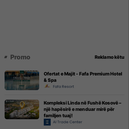
Promo
Reklamo këtu
Ofertat e Majit - Fafa Premium Hotel
& Spa
Fafa Resort
Kompleksi Linda në Fushë Kosovë –
një hapësirë e menduar mirë për
familjen tuaj!
Al Trade Center