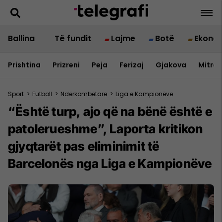
Ballina
Të fundit
Lajme
Botë
Ekono
Prishtina
Prizreni
Peja
Ferizaj
Gjakova
Mitrov
Sport
>
Futboll
>
Ndërkombëtare
>
Liga e Kampionëve
“Është turp, ajo që na bënë është e
patolerueshme”, Laporta kritikon
gjyqtarët pas eliminimit të
Barcelonës nga Liga e Kampionëve