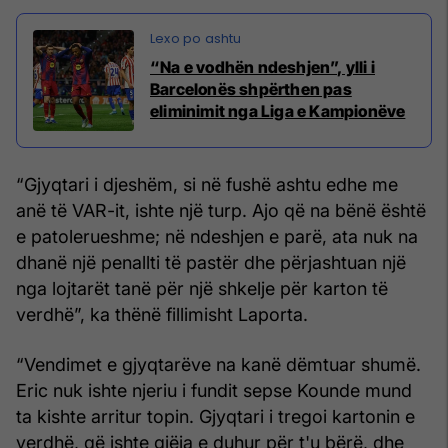
“Na e vodhën ndeshjen”, ylli i
Barcelonës shpërthen pas
eliminimit nga Liga e Kampionëve
“Gjyqtari i djeshëm, si në fushë ashtu edhe me
anë të VAR-it, ishte një turp. Ajo që na bënë është
e patolerueshme; në ndeshjen e parë, ata nuk na
dhanë një penallti të pastër dhe përjashtuan një
nga lojtarët tanë për një shkelje për karton të
verdhë”, ka thënë fillimisht Laporta.
“Vendimet e gjyqtarëve na kanë dëmtuar shumë.
Eric nuk ishte njeriu i fundit sepse Kounde mund
ta kishte arritur topin. Gjyqtari i tregoi kartonin e
verdhë, që ishte gjëja e duhur për t'u bërë, dhe