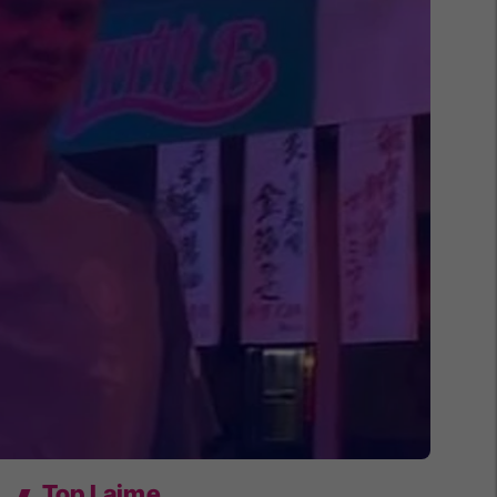
Top Lajme