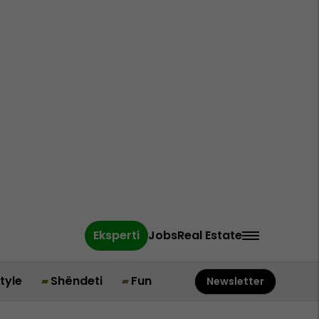
Eksperti
Jobs
Real Estate
style
Shëndeti
Fun
Newsletter