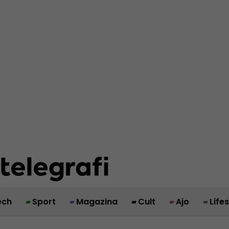
ech
Sport
Magazina
Cult
Ajo
Life