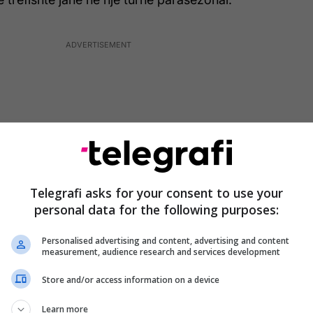
Telegrafi asks for your consent to use your
personal data for the following purposes:
Personalised advertising and content, advertising and content
measurement, audience research and services development
a një darkë surprizë në një restorant në kryeqytetin
Store and/or access information on a device
një tortë me qirinj për të fikur.
Learn more