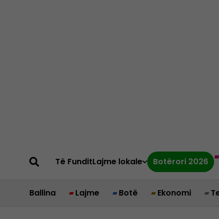
Të Fundit
Lajme lokale
Botërori 2026
Ballina
Lajme
Botë
Ekonomi
T