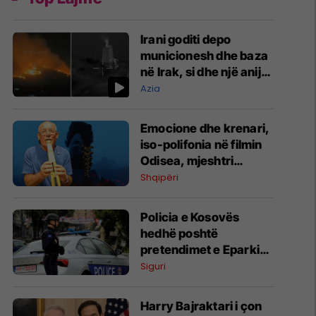
Irani goditi depo
municionesh dhe baza
në Irak, si dhe një anije
në Ngushticën e
Azia
Hormuzit
Emocione dhe krenari,
iso-polifonia në filmin
Odisea, mjeshtri
Vendim Kapaj zbulon
Shqipëri
detajet
Policia e Kosovës
hedhë poshtë
pretendimet e Eparkisë
Rashkë-Prizren: Nuk
Siguri
ka politikë presioni
ndaj serbëve
Harry Bajraktari i çon