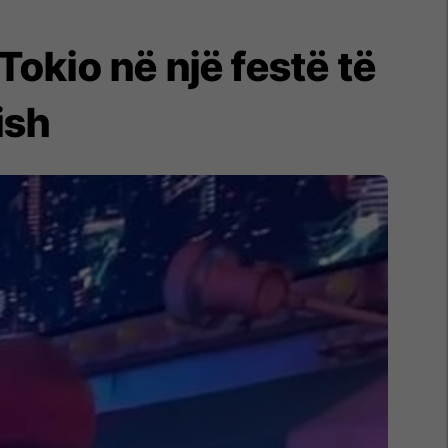
Tokio në një festë të
ish