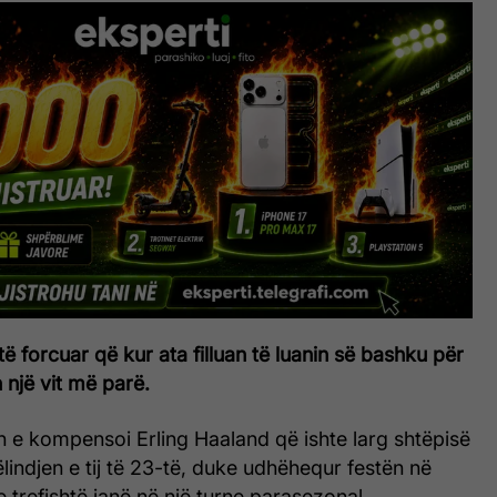
të forcuar që kur ata filluan të luanin së bashku për
një vit më parë.
h e kompensoi Erling Haaland që ishte larg shtëpisë
ëlindjen e tij të 23-të, duke udhëhequr festën në
 e trefishtë janë në një turne parasezonal.