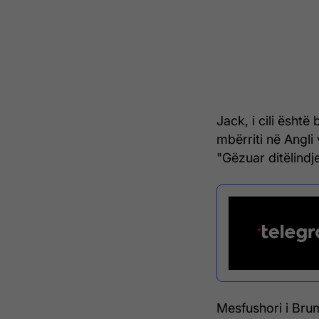
Jack, i cili është
mbërriti në Angli
"Gëzuar ditëlindj
Mesfushori i Brumm