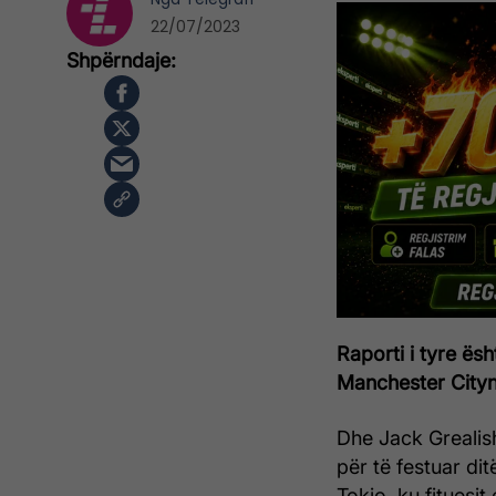
22/07/2023
Raporti i tyre ësh
Manchester Cityn 
Dhe Jack Grealis
për të festuar dit
Tokio, ku fituesit