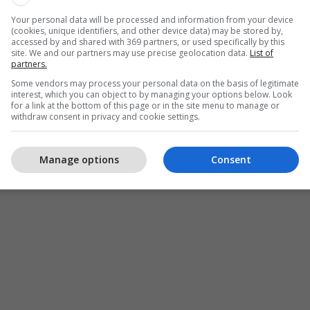
Your personal data will be processed and information from your device
(cookies, unique identifiers, and other device data) may be stored by,
accessed by and shared with 369 partners, or used specifically by this
site. We and our partners may use precise geolocation data.
List of
partners.
Some vendors may process your personal data on the basis of legitimate
interest, which you can object to by managing your options below. Look
for a link at the bottom of this page or in the site menu to manage or
withdraw consent in privacy and cookie settings.
Manage options
Consent