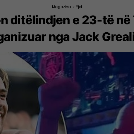
Magazina
>
Yjet
n ditëlindjen e 23-të në 
ganizuar nga Jack Greal