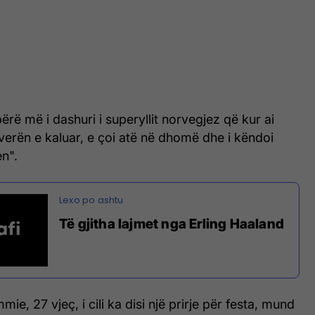
 bërë më i dashuri i superyllit norvegjez që kur ai
 verën e kaluar, e çoi atë në dhomë dhe i këndoi
en".
Të gjitha lajmet nga Erling Haaland
ie, 27 vjeç, i cili ka disi një prirje për festa, mund