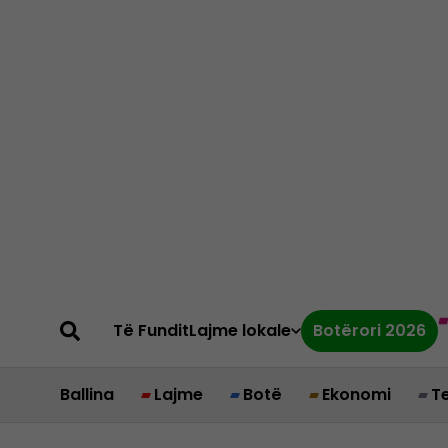
Të Fundit
Lajme lokale
Botërori 2026
Ballina
Lajme
Botë
Ekonomi
T