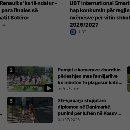
Renault s'ka të ndalur -
UBT International Smar
 para finales së
hap konkursin për regjis
tit Botëror
nxënësve për vitin shkol
ita
2026/2027
UBT
Pamjet e kamerave zbardhin
përleshjen mes familjarëve
ku mbetën të plagosur katër
persona
02/07/2026
25-vjeçarja shqiptare
diplomon në Danimarkë,
punimi për luftën në Kosovë
vlerësohet me notën më të
04/07/2026
lartë