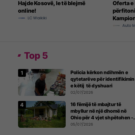
Hajde Kosovë, le të blejmë
Oferta e 
online!
përfitoni
LC Waikiki
Kampiona
Auto M
Top 5
Policia kërkon ndihmën e
qytetarëve për identifikimin
e këtij të dyshuari
02/07/2026
16 fëmijë të mbajtur të
mbyllur në një dhomë në
Ohio për 4 vjet shpëtohen -
tani ata i pret një sfidë e
05/07/2026
madhe