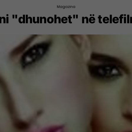
Magazina
ni "dhunohet" në telefi