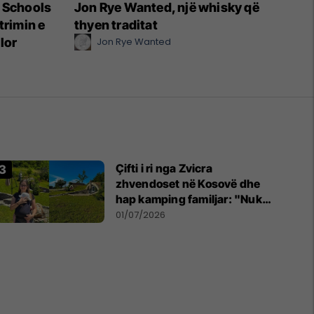
t Schools
Jon Rye Wanted, një whisky që
trimin e
thyen traditat
lor
Jon Rye Wanted
Çifti i ri nga Zvicra
zhvendoset në Kosovë dhe
hap kamping familjar: "Nuk
jemi penduar asnjë ditë"
01/07/2026