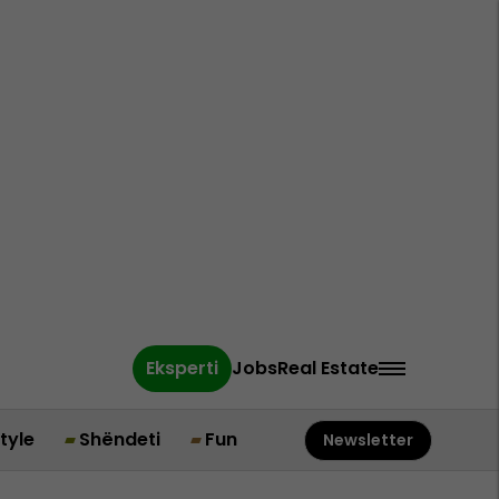
Eksperti
Jobs
Real Estate
style
Shëndeti
Fun
Newsletter