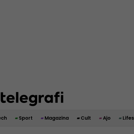
ech
Sport
Magazina
Cult
Ajo
Life