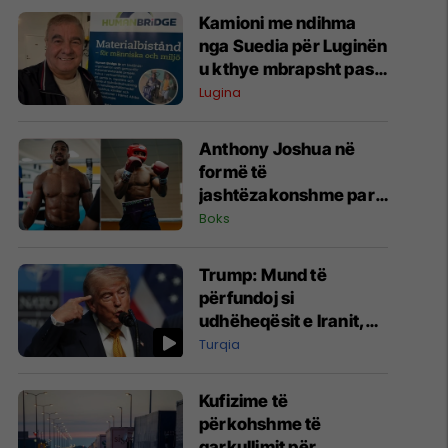
Kamioni me ndihma
nga Suedia për Luginën
u kthye mbrapsht pas
bllokimit rreth 20 ditë
Lugina
nga Serbia
Anthony Joshua në
formë të
jashtëzakonshme para
duelit me Kristian
Boks
Prengën
Trump: Mund të
përfundoj si
udhëheqësit e Iranit,
jam objektivi i tyre
Turqia
numër një
​Kufizime të
përkohshme të
qarkullimit për