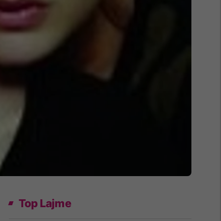
Top Lajme