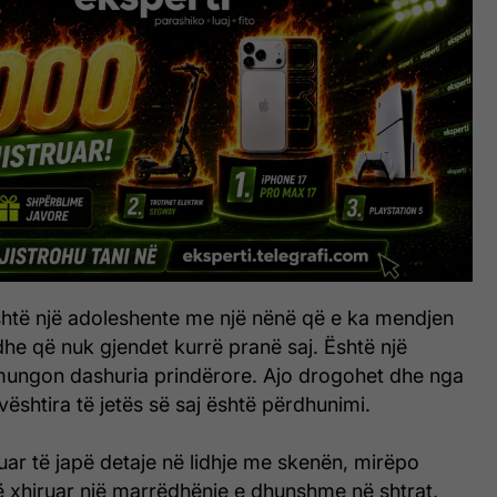
është një adoleshente me një nënë që e ka mendjen
he që nuk gjendet kurrë pranë saj. Është një
 mungon dashuria prindërore. Ajo drogohet dhe nga
shtira të jetës së saj është përdhunimi.
uar të japë detaje në lidhje me skenën, mirëpo
 xhiruar një marrëdhënie e dhunshme në shtrat,