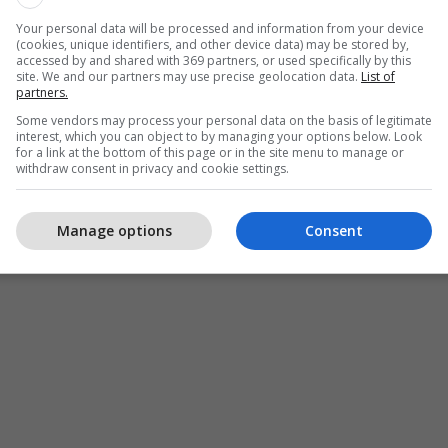
Your personal data will be processed and information from your device
(cookies, unique identifiers, and other device data) may be stored by,
accessed by and shared with 369 partners, or used specifically by this
site. We and our partners may use precise geolocation data.
List of
partners.
Some vendors may process your personal data on the basis of legitimate
interest, which you can object to by managing your options below. Look
for a link at the bottom of this page or in the site menu to manage or
withdraw consent in privacy and cookie settings.
Manage options
Consent