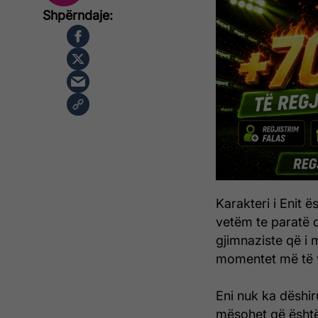
Karakteri i Enit 
vetëm te paratë d
gjimnaziste që i
momentet më të vë
Eni nuk ka dëshir
mësohet që është