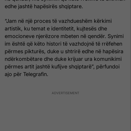
edhe jashtë hapësirës shqiptare.
“Jam në një proces të vazhdueshëm kërkimi
artistik, ku temat e identitetit, kujtesës dhe
emocioneve njerëzore mbeten në qendër. Synimi
im është që këto histori të vazhdojnë të rrëfehen
përmes pikturës, duke u shtrirë edhe në hapësira
ndërkombëtare dhe duke krijuar ura komunikimi
përmes artit jashtë kufijve shqiptarë”, përfundoi
ajo për Telegrafin.