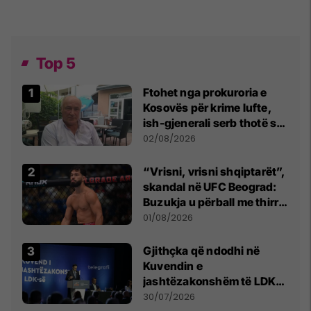
Top 5
Ftohet nga prokuroria e
Kosovës për krime lufte,
ish-gjenerali serb thotë se
dikush e tradhtoi në
02/08/2026
Beograd
“Vrisni, vrisni shqiptarët”,
skandal në UFC Beograd:
Buzukja u përball me thirrje
anti-shqiptare nga
01/08/2026
tribunat
Gjithçka që ndodhi në
Kuvendin e
jashtëzakonshëm të LDK-
së
30/07/2026