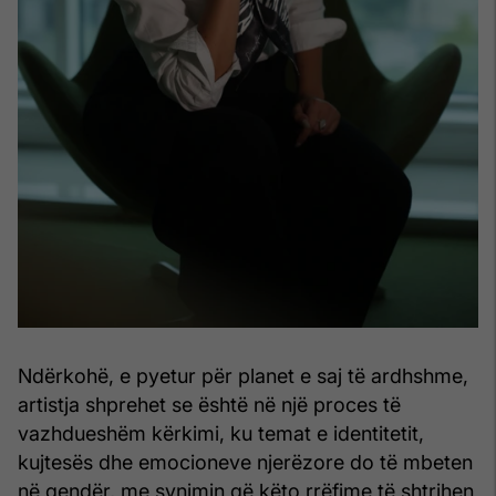
Ndërkohë, e pyetur për planet e saj të ardhshme,
artistja shprehet se është në një proces të
vazhdueshëm kërkimi, ku temat e identitetit,
kujtesës dhe emocioneve njerëzore do të mbeten
në qendër, me synimin që këto rrëfime të shtrihen