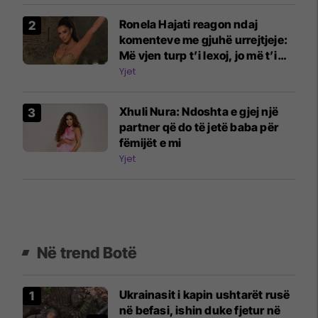
Ronela Hajati reagon ndaj
komenteve me gjuhë urrejtjeje:
Më vjen turp t’i lexoj, jo më t’i
shkruaj
Yjet
Xhuli Nura: Ndoshta e gjej një
partner që do të jetë baba për
fëmijët e mi
Yjet
Në trend Botë
Ukrainasit i kapin ushtarët rusë
në befasi, ishin duke fjetur në