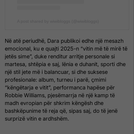
A post shared by wiwibloggs (@wiwibloggs)
Në atë periudhë, Dara publikoi edhe një mesazh
emocional, ku e quajti 2025-n “vitin më të mirë të
jetës sime”, duke renditur arritje personale si
martesa, shtëpia e saj, lënia e duhanit, sporti dhe
një stil jete më i balancuar, si dhe suksese
profesionale: album, turneu i parë, çmimi
“këngëtarja e vitit”, performanca hapëse për
Robbie Williams, pjesëmarrja në një kamp të
madh evropian për shkrim këngësh dhe
bashkëpunime të reja që, sipas saj, do të jenë
surprizë vitin e ardhshëm.