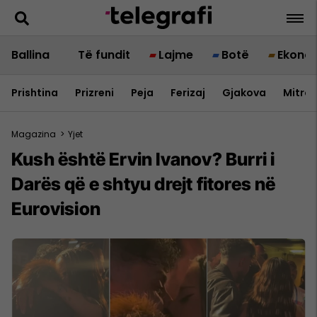
Ballina
Të fundit
Lajme
Botë
Ekono
Prishtina
Prizreni
Peja
Ferizaj
Gjakova
Mitrov
Magazina
>
Yjet
Kush është Ervin Ivanov? Burri i
Darës që e shtyu drejt fitores në
Eurovision