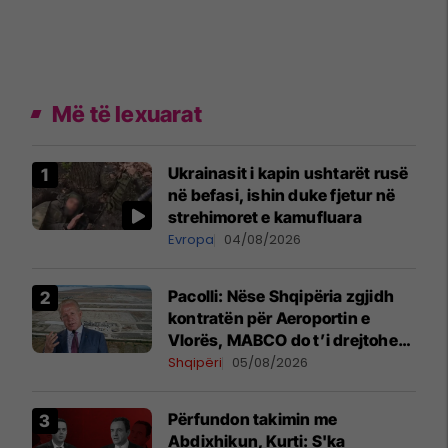
Më të lexuarat
Ukrainasit i kapin ushtarët rusë
në befasi, ishin duke fjetur në
strehimoret e kamufluara
Evropa
04/08/2026
Pacolli: Nëse Shqipëria zgjidh
kontratën për Aeroportin e
Vlorës, MABCO do t’i drejtohet
arbitrazhit ndërkombëtar
Shqipëri
05/08/2026
Përfundon takimin me
Abdixhikun, Kurti: S'ka