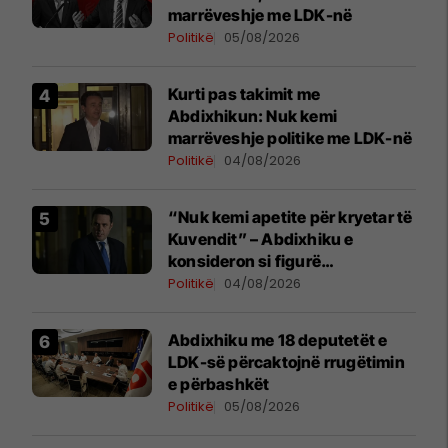
marrëveshje me LDK-në
Politikë
05/08/2026
Kurti pas takimit me
Abdixhikun: Nuk kemi
marrëveshje politike me LDK-në
Politikë
04/08/2026
“Nuk kemi apetite për kryetar të
Kuvendit” – Abdixhiku e
konsideron si figurë
ceremoniale
Politikë
04/08/2026
Abdixhiku me 18 deputetët e
LDK-së përcaktojnë rrugëtimin
e përbashkët
Politikë
05/08/2026