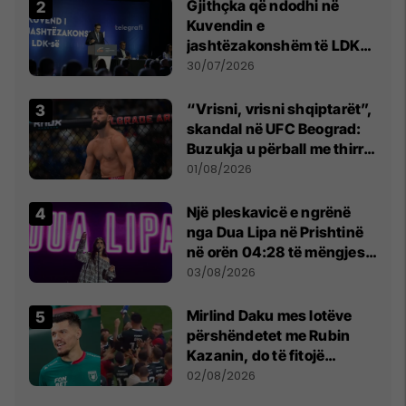
Gjithçka që ndodhi në
Kuvendin e
jashtëzakonshëm të LDK-
së
30/07/2026
“Vrisni, vrisni shqiptarët”,
skandal në UFC Beograd:
Buzukja u përball me thirrje
anti-shqiptare nga
01/08/2026
tribunat
Një pleskavicë e ngrënë
nga Dua Lipa në Prishtinë
në orën 04:28 të mëngjesit
- dhe bota digjitale serbe
03/08/2026
shpall gjendjen e luftës
Mirlind Daku mes lotëve
përshëndetet me Rubin
Kazanin, do të fitojë
miliona te Spartak Moska
02/08/2026