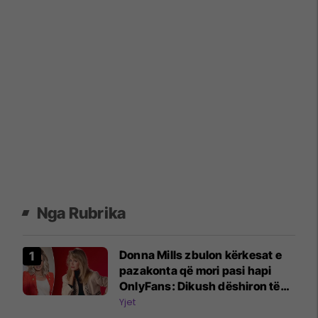
Nga Rubrika
Donna Mills zbulon kërkesat e
pazakonta që mori pasi hapi
OnlyFans: Dikush dëshiron të
më shohë duke shtypur rrush
Yjet
me këmbë