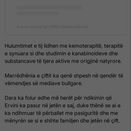
A post shared by DARA (@darnadude)
Hulumtimet e tij lidhen me kemoterapitë, terapitë
e synuara si dhe studimin e kanabinoideve dhe
substancave të tjera aktive me origjinë natyrore.
Marrëdhënia e çiftit ka qenë shpesh në qendër të
vëmendjes së mediave bullgare.
Dara ka folur edhe më herët për ndikimin që
Ervini ka pasur në jetën e saj, duke thënë se ai e
ka ndihmuar të përballet me pasiguritë dhe me
mënyrën se si e shihte familjen dhe jetën në çift.