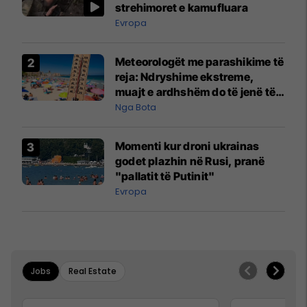
strehimoret e kamufluara
Evropa
Meteorologët me parashikime të
reja: Ndryshime ekstreme,
muajt e ardhshëm do të jenë të
pazakontë
Nga Bota
Momenti kur droni ukrainas
godet plazhin në Rusi, pranë
"pallatit të Putinit"
Evropa
Jobs
Real Estate