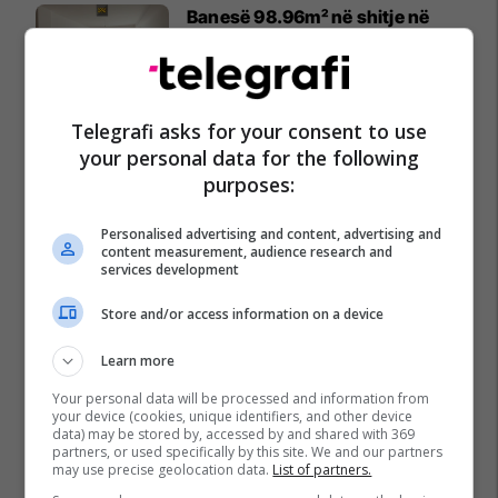
Banesë 98.96m² në shitje në
Lakrishtë – banim modern pranë
qendrës #16060
Pro Real Estate
Telegrafi asks for your consent to use
Alba Health bashkon
your personal data for the following
profesionistët e kujdesit në një
purposes:
rrjet të përbashkët në Zvicër
Alba Health
Personalised advertising and content, advertising and
content measurement, audience research and
services development
Nga UBT në skenën botërore të
robotikës: Kosova drejt Koresë
Store and/or access information on a device
së Jugut
Learn more
UBT
Your personal data will be processed and information from
your device (cookies, unique identifiers, and other device
Plan B Creative rrit ndikimin e
data) may be stored by, accessed by and shared with 369
biznesit tuaj online
partners, or used specifically by this site. We and our partners
may use precise geolocation data.
List of partners.
Plan B