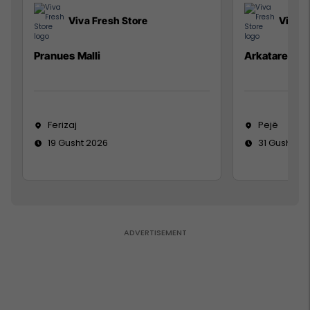
Viva Fresh Store
Viva F
Pranues Malli
Arkatare
Ferizaj
Pejë
19 Gusht 2026
31 Gusht 20