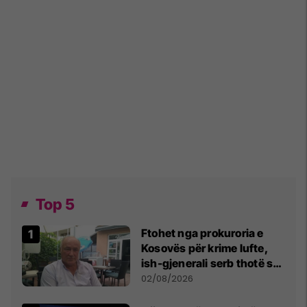
Top 5
Ftohet nga prokuroria e
Kosovës për krime lufte,
ish-gjenerali serb thotë se
dikush e tradhtoi në
02/08/2026
Beograd