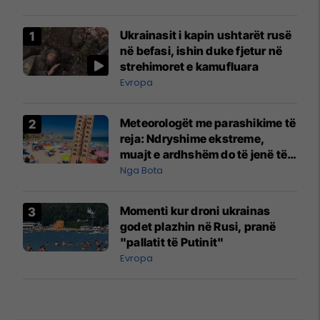
Ukrainasit i kapin ushtarët rusë
në befasi, ishin duke fjetur në
strehimoret e kamufluara
Evropa
Meteorologët me parashikime të
reja: Ndryshime ekstreme,
muajt e ardhshëm do të jenë të
pazakontë
Nga Bota
Momenti kur droni ukrainas
godet plazhin në Rusi, pranë
"pallatit të Putinit"
Evropa