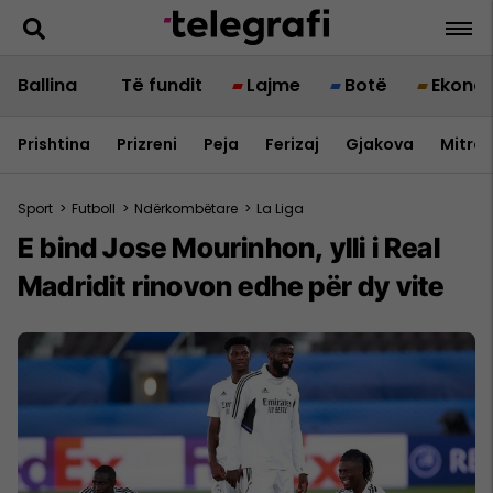
Ballina
Të fundit
Lajme
Botë
Ekono
Prishtina
Prizreni
Peja
Ferizaj
Gjakova
Mitrov
Sport
>
Futboll
>
Ndërkombëtare
>
La Liga
E bind Jose Mourinhon, ylli i Real
Madridit rinovon edhe për dy vite