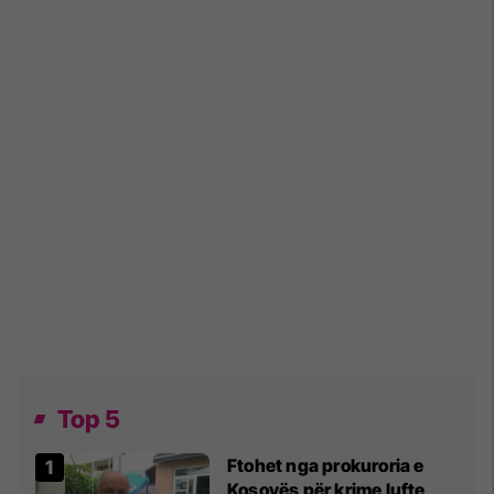
Top 5
Ftohet nga prokuroria e
Kosovës për krime lufte,