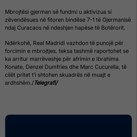
Mbrojtësi gjerman së fundmi u aktivizua si
zëvendësues në fitoren bindëse 7-1 të Gjermanisë
ndaj Curacaos në ndeshjen hapëse të Botërorit.
Ndërkohë, Real Madridi vazhdon të punojë për
forcimin e mbrojtjes, teksa tashmë raportohet se
ka arritur marrëveshje për afrimin e Ibrahima
Konate, Denzel Dumfries dhe Marc Cucurella, të
cilët pritet t’i shtohen skuadrës në muajt e
ardhshëm./
Telegrafi/