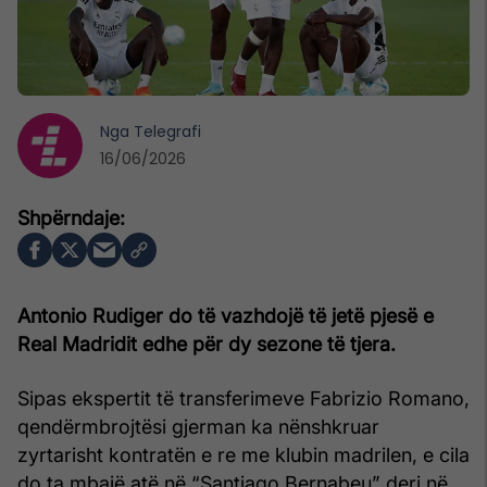
Nga
Telegrafi
16/06/2026
Antonio Rudiger do të vazhdojë të jetë pjesë e
Real Madridit edhe për dy sezone të tjera.
Sipas ekspertit të transferimeve Fabrizio Romano,
qendërmbrojtësi gjerman ka nënshkruar
zyrtarisht kontratën e re me klubin madrilen, e cila
do ta mbajë atë në “Santiago Bernabeu” deri në