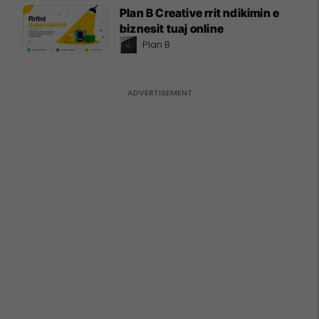
Plan B Creative rrit ndikimin e
biznesit tuaj online
Plan B