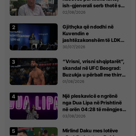
ish-gjenerali serb thotë se
dikush e tradhtoi në
02/08/2026
Beograd
Gjithçka që ndodhi në
Kuvendin e
jashtëzakonshëm të LDK-
së
30/07/2026
“Vrisni, vrisni shqiptarët”,
skandal në UFC Beograd:
Buzukja u përball me thirrje
anti-shqiptare nga
01/08/2026
tribunat
Një pleskavicë e ngrënë
nga Dua Lipa në Prishtinë
në orën 04:28 të mëngjesit
- dhe bota digjitale serbe
03/08/2026
shpall gjendjen e luftës
Mirlind Daku mes lotëve