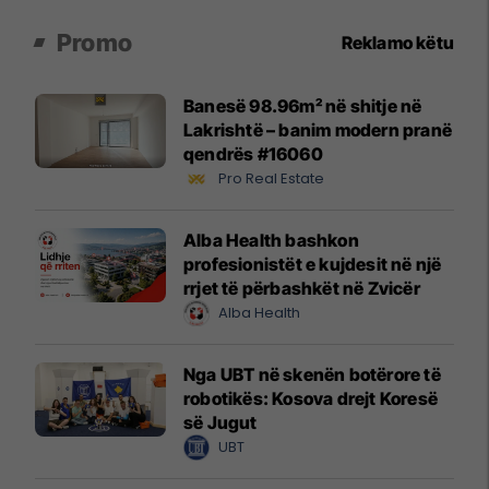
Promo
Reklamo këtu
Banesë 98.96m² në shitje në
Lakrishtë – banim modern pranë
qendrës #16060
Pro Real Estate
Alba Health bashkon
profesionistët e kujdesit në një
rrjet të përbashkët në Zvicër
Alba Health
Nga UBT në skenën botërore të
robotikës: Kosova drejt Koresë
së Jugut
UBT