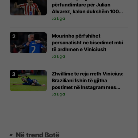
përfundimtare për Julian
Alvarez, kalon dukshëm 100
milionë euro
La Liga
Mourinho përfshihet
personalisht në bisedimet mbi
të ardhmen e Viniciusit
La Liga
Zhvillime të reja rreth Vinicius:
Braziliani fshin të gjitha
postimet në Instagram mes
negociatave me Real Madridin
La Liga
Në trend Botë