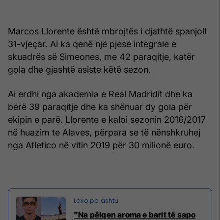
Marcos Llorente është mbrojtës i djathtë spanjoll
31-vjeçar. Ai ka qenë një pjesë integrale e
skuadrës së Simeones, me 42 paraqitje, katër
gola dhe gjashtë asiste këtë sezon.
Ai erdhi nga akademia e Real Madridit dhe ka
bërë 39 paraqitje dhe ka shënuar dy gola për
ekipin e parë. Llorente e kaloi sezonin 2016/2017
në huazim te Alaves, përpara se të nënshkruhej
nga Atletico në vitin 2019 për 30 milionë euro.
"Na pëlqen aroma e barit të sapo