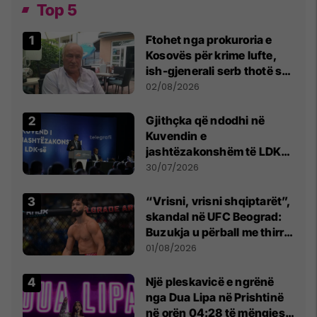
Top 5
Ftohet nga prokuroria e
Kosovës për krime lufte,
ish-gjenerali serb thotë se
dikush e tradhtoi në
02/08/2026
Beograd
Gjithçka që ndodhi në
Kuvendin e
jashtëzakonshëm të LDK-
së
30/07/2026
“Vrisni, vrisni shqiptarët”,
skandal në UFC Beograd:
Buzukja u përball me thirrje
anti-shqiptare nga
01/08/2026
tribunat
Një pleskavicë e ngrënë
nga Dua Lipa në Prishtinë
në orën 04:28 të mëngjesit