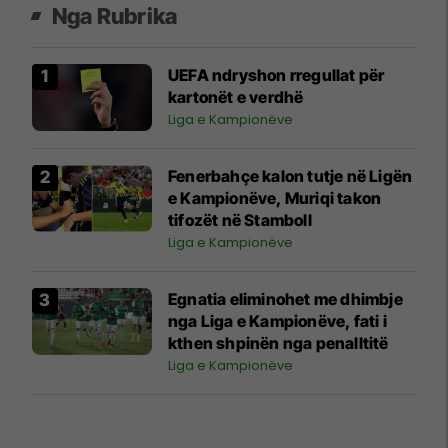
Nga Rubrika
UEFA ndryshon rregullat për
kartonët e verdhë
Liga e Kampionëve
Fenerbahçe kalon tutje në Ligën
e Kampionëve, Muriqi takon
tifozët në Stamboll
Liga e Kampionëve
Egnatia eliminohet me dhimbje
nga Liga e Kampionëve, fati i
kthen shpinën nga penalltitë
Liga e Kampionëve