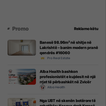
Promo
Reklamo këtu
Banesë 98.96m² në shitje në
Lakrishtë – banim modern pranë
qendrës #16060
Pro Real Estate
Alba Health bashkon
profesionistët e kujdesit në një
rrjet të përbashkët në Zvicër
Alba Health
Nga UBT në skenën botërore të
robotikës: Kosova drejt Koresë