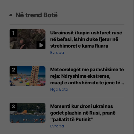
Në trend Botë
Ukrainasit i kapin ushtarët rusë
në befasi, ishin duke fjetur në
strehimoret e kamufluara
Evropa
Meteorologët me parashikime të
reja: Ndryshime ekstreme,
muajt e ardhshëm do të jenë të
pazakontë
Nga Bota
Momenti kur droni ukrainas
godet plazhin në Rusi, pranë
"pallatit të Putinit"
Evropa