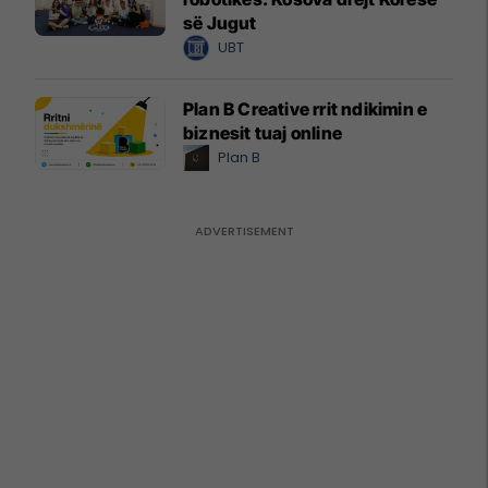
së Jugut
UBT
Plan B Creative rrit ndikimin e
biznesit tuaj online
Plan B