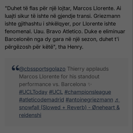
"Duhet të flas për një lojtar, Marcos Llorente. Ai
luajti sikur të ishte në gjendje transi. Griezmann
ishte gjithashtu i shkëlqyer, por Llorente ishte
fenomenal. Uau. Bravo Atletico. Duke e eliminuar
Barcelonën nga dy gara në një sezon, duhet t'i
përgëzosh për këtë", tha Henry.
@cbssportsgolazo
Thierry applauds
Marcos Llorente for his standout
performance vs. Barcelona ✨
#UCLToday
#UCL
#championsleague
#atleticodemadrid
#antoinegriezmann
♬
snowfall (Slowed + Reverb) - Øneheart &
reidenshi