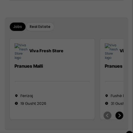
Jobs
Real Estate
Viva Fresh Store
Viva F
Pranues Malli
Pranues mall
Ferizaj
Fushë Koso
19 Gusht 2026
31 Gusht 20