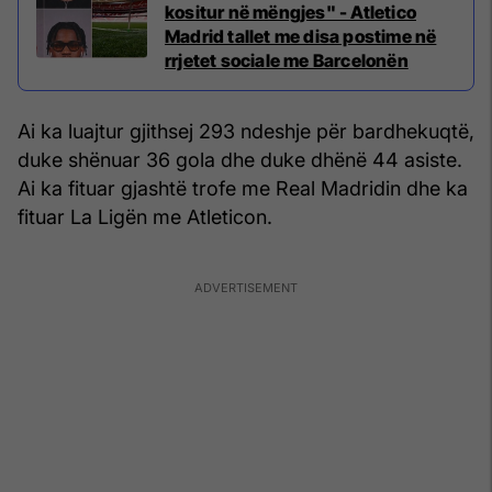
kositur në mëngjes" - Atletico
Madrid tallet me disa postime në
rrjetet sociale me Barcelonën
Ai ka luajtur gjithsej 293 ndeshje për bardhekuqtë,
duke shënuar 36 gola dhe duke dhënë 44 asiste.
Ai ka fituar gjashtë trofe me Real Madridin dhe ka
fituar La Ligën me Atleticon.