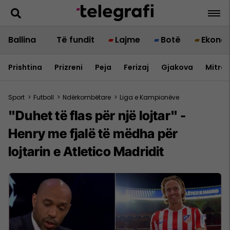
Ballina
Të fundit
Lajme
Botë
Ekono
Prishtina
Prizreni
Peja
Ferizaj
Gjakova
Mitrov
Sport
>
Futboll
>
Ndërkombëtare
>
Liga e Kampionëve
"Duhet të flas për një lojtar" -
Henry me fjalë të mëdha për
lojtarin e Atletico Madridit