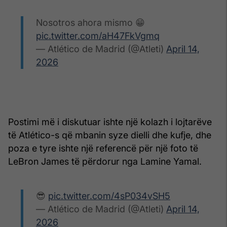
Nosotros ahora mismo 😁
pic.twitter.com/aH47FkVgmq
— Atlético de Madrid (@Atleti)
April 14,
2026
Postimi më i diskutuar ishte një kolazh i lojtarëve
të Atlético-s që mbanin syze dielli dhe kufje, dhe
poza e tyre ishte një referencë për një foto të
LeBron James të përdorur nga Lamine Yamal.
😎
pic.twitter.com/4sP034vSH5
— Atlético de Madrid (@Atleti)
April 14,
2026