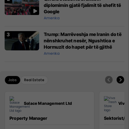
diplomimin gjatë fjalimit të shefit të
Google
Amerika
Trump: Marrëveshja me Iranin do të
nënshkruhet nesër, Ngushtica e
Hormuzit do hapet për të gjithë
Amerika
Jobs
Real Estate
Solace Management Ltd
Viva 
Property Manager
Sektorist/e