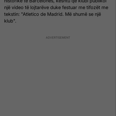
historike të Barcelonës, kështu që klubi publikoi
një video të lojtarëve duke festuar me tifozët me
tekstin: "Atletico de Madrid. Më shumë se një
klub".