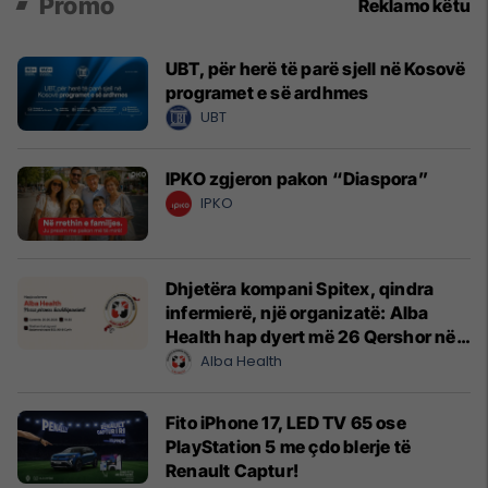
Promo
Reklamo këtu
UBT, për herë të parë sjell në Kosovë
programet e së ardhmes
UBT
IPKO zgjeron pakon “Diaspora”
IPKO
Dhjetëra kompani Spitex, qindra
infermierë, një organizatë: Alba
Health hap dyert më 26 Qershor në
Cyrih
Alba Health
Fito iPhone 17, LED TV 65 ose
PlayStation 5 me çdo blerje të
Renault Captur!