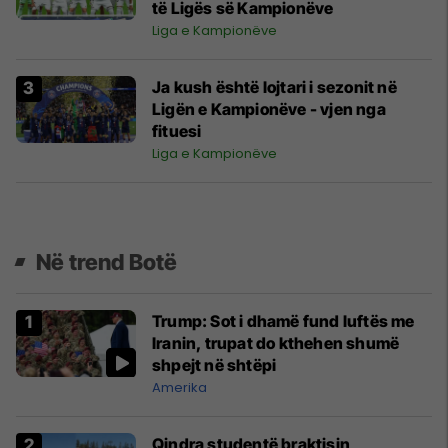
të Ligës së Kampionëve
Liga e Kampionëve
Ja kush është lojtari i sezonit në
Ligën e Kampionëve - vjen nga
fituesi
Liga e Kampionëve
Në trend Botë
Trump: Sot i dhamë fund luftës me
Iranin, trupat do kthehen shumë
shpejt në shtëpi
Amerika
Qindra studentë braktisin