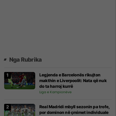
Nga Rubrika
Legjenda e Barcelonës rikujton
makthin e Liverpoolit: Nata që nuk
do ta harroj kurrë
Liga e Kampionëve
Real Madridi mbyll sezonin pa trofe,
por dominon në çmimet individuale