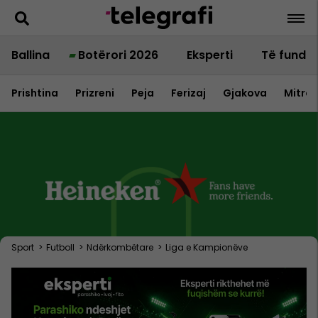
Ballina
Botërori 2026
Eksperti
Të fundit
Prishtina
Prizreni
Peja
Ferizaj
Gjakova
Mitrov
Sport
>
Futboll
>
Ndërkombëtare
>
Liga e Kampionëve