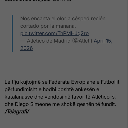
Nos encanta el olor a césped recién
cortado por la mañana.
pic.twitter.com/TnPMHJq2ro
— Atlético de Madrid (@Atleti)
April 15,
2026
Le t'ju kujtojmë se Federata Evropiane e Futbollit
përfundimisht e hodhi poshtë ankesën e
katalanasve dhe vendosi në favor të Atlético-s,
dhe Diego Simeone me shokë qeshën të fundit.
/Telegrafi/