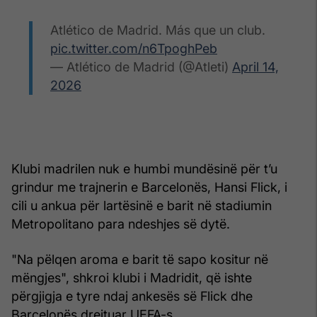
Atlético de Madrid. Más que un club.
pic.twitter.com/n6TpoghPeb
— Atlético de Madrid (@Atleti)
April 14,
2026
Klubi madrilen nuk e humbi mundësinë për t’u
grindur me trajnerin e Barcelonës, Hansi Flick, i
cili u ankua për lartësinë e barit në stadiumin
Metropolitano para ndeshjes së dytë.
"Na pëlqen aroma e barit të sapo kositur në
mëngjes", shkroi klubi i Madridit, që ishte
përgjigja e tyre ndaj ankesës së Flick dhe
Barcelonës drejtuar UEFA-s.