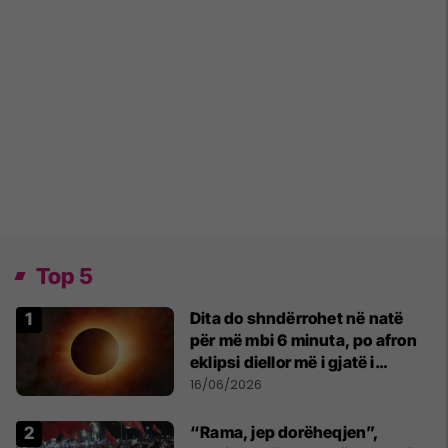
Top 5
Dita do shndërrohet në natë
për më mbi 6 minuta, po afron
eklipsi diellor më i gjatë i
shekullit të 21-të
16/06/2026
“Rama, jep dorëheqjen”,