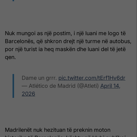
Nuk mungoi as një postim, i një luani me logo të
Barcelonës, që shkron drejt një turme në autobus,
por një turist ia heq maskën dhe luani del të jetë
qen.
Dame un grrr.
pic.twitter.com/tErf1Hv6dr
— Atlético de Madrid (@Atleti)
April 14,
2026
Madrilenët nuk hezituan të preknin moton