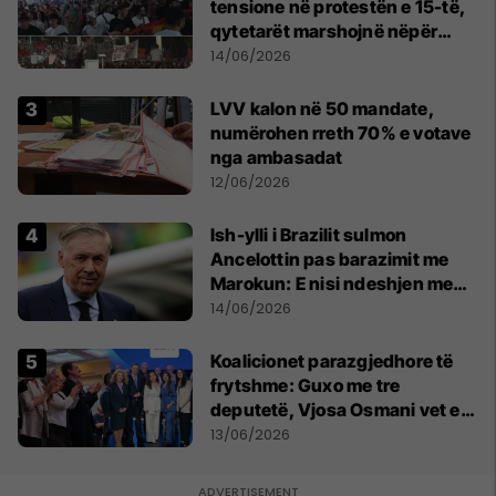
tensione në protestën e 15-të,
qytetarët marshojnë nëpër
kryeqytet
14/06/2026
LVV kalon në 50 mandate,
numërohen rreth 70% e votave
nga ambasadat
12/06/2026
Ish-ylli i Brazilit sulmon
Ancelottin pas barazimit me
Marokun: E nisi ndeshjen me
formacionin e gabuar
14/06/2026
Koalicionet parazgjedhore të
frytshme: Guxo me tre
deputetë, Vjosa Osmani vet e
treta në Kuvend
13/06/2026