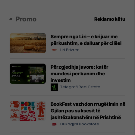
Promo
Reklamo këtu
Sempre nga Liri – e krijuar me
përkushtim, e dalluar për cilësi
Liri Prizren
Përzgjedhja javore: katër
mundësi për banim dhe
investim
Telegrafi Real Estate
BookFest vazhdon rrugëtimin në
Gjilan pas suksesit të
jashtëzakonshëm në Prishtinë
Dukagjini Bookstore