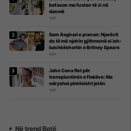
befason me fustan të zi në
dasmë
Yjet
Sam Asghari e pranon: Njerëzit
do të më njohin gjithmonë si ish-
bashkëshortin e Britney Spears
Yjet
John Cena flet për
transplantimin e flokëve: Ma
ndryshoi plotësisht jetën
Yjet
Në trend Botë