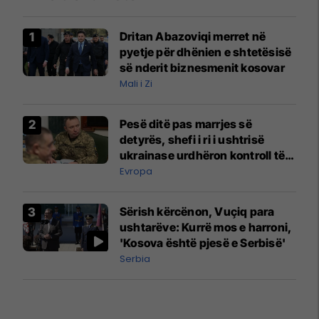
Dritan Abazoviqi merret në
pyetje për dhënien e shtetësisë
së nderit biznesmenit kosovar
Mali i Zi
Pesë ditë pas marrjes së
detyrës, shefi i ri i ushtrisë
ukrainase urdhëron kontroll të
madh
Evropa
Sërish kërcënon, Vuçiq para
ushtarëve: Kurrë mos e harroni,
'Kosova është pjesë e Serbisë'
Serbia