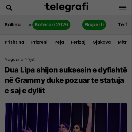
Ballina
Botërori 2026
Eksperti
Të fu
Prishtina
Prizreni
Peja
Ferizaj
Gjakova
Mitrov
Magazina
>
Yjet
Dua Lipa shijon suksesin e dyfishtë
në Grammy duke pozuar te statuja
e saj e dyllit