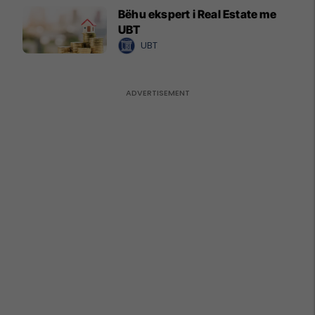
Bëhu ekspert i Real Estate me
UBT
UBT