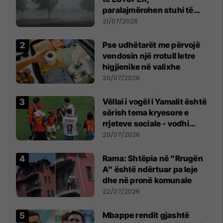
paralajmërohen stuhi të
fuqishme me breshër dhe
21/07/2026
erëra të forta
Pse udhëtarët me përvojë
vendosin një rrotull letre
higjienike në valixhe
20/07/2026
Vëllai i vogël i Yamalit është
sërish tema kryesore e
rrjeteve sociale - vodhi
vëmendjen pas finales së
20/07/2026
Kupës së Botës
Rama: Shtëpia në "Rrugën
A" është ndërtuar pa leje
dhe në pronë komunale
22/07/2026
Mbappe rendit gjashtë