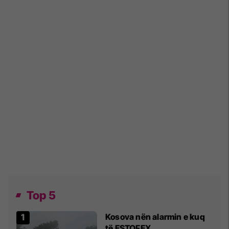
Top 5
Kosova nën alarmin e kuq
të ESTOFEX,