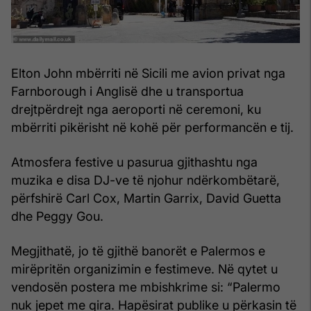
Elton John mbërriti në Sicili me avion privat nga
Farnborough i Anglisë dhe u transportua
drejtpërdrejt nga aeroporti në ceremoni, ku
mbërriti pikërisht në kohë për performancën e tij.
Atmosfera festive u pasurua gjithashtu nga
muzika e disa DJ-ve të njohur ndërkombëtarë,
përfshirë Carl Cox, Martin Garrix, David Guetta
dhe Peggy Gou.
Megjithatë, jo të gjithë banorët e Palermos e
mirëpritën organizimin e festimeve. Në qytet u
vendosën postera me mbishkrime si: “Palermo
nuk jepet me qira. Hapësirat publike u përkasin të