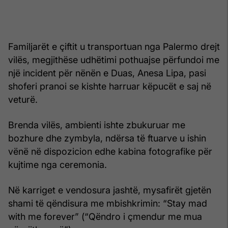
Familjarët e çiftit u transportuan nga Palermo drejt
vilës, megjithëse udhëtimi pothuajse përfundoi me
një incident për nënën e Duas, Anesa Lipa, pasi
shoferi pranoi se kishte harruar këpucët e saj në
veturë.
Brenda vilës, ambienti ishte zbukuruar me
bozhure dhe zymbyla, ndërsa të ftuarve u ishin
vënë në dispozicion edhe kabina fotografike për
kujtime nga ceremonia.
Në karriget e vendosura jashtë, mysafirët gjetën
shami të qëndisura me mbishkrimin: “Stay mad
with me forever” (“Qëndro i çmendur me mua