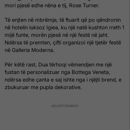
mori pjesë edhe nëna e tij, Rose Turner.
Të enjten në mbrëmje, të ftuarit që po qëndronin
në hotelin luksoz Igiea, ku një natë kushton rreth 1
mijë funte, morën pjesë në një festë në jaht.
Ndërsa të premten, çifti organizoi një tjetër festë
në Galleria Moderna.
Për këtë rast, Dua tërhoqi vëmendjen me një
fustan të personalizuar nga Bottega Veneta,
ndërsa edhe çanta e saj ishte nga i njëjti brend, e
zbukuruar me pupla dekorative.