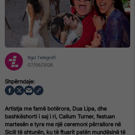
Nga
Telegrafi
07/06/2026
Artistja me famë botërore,
Dua Lipa
, dhe
bashkëshorti i saj i ri,
Callum Turner
, festuan
martesën e tyre me një ceremoni përrallore në
Sicili të shtunën, ku të ftuarit patën mundësinë të