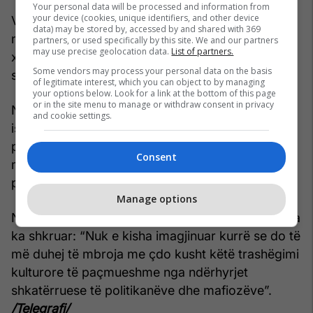
Your personal data will be processed and information from
your device (cookies, unique identifiers, and other device
Vila është bërë e njohur edhe për publikun
data) may be stored by, accessed by and shared with 369
ndërkombëtar pasi shërbeu si lokacion për
partners, or used specifically by this site. We and our partners
may use precise geolocation data.
List of partners.
xhirimet e skenave hyrëse të sezonit të dytë të
Some vendors may process your personal data on the basis
serialit The White Lotus.
of legitimate interest, which you can object to by managing
your options below. Look for a link at the bottom of this page
or in the site menu to manage or withdraw consent in privacy
Në vitet 1980, prona për një periudhë të shkurtër
and cookie settings.
ishte nën kontrollin e mafias lokale, e cila kishte
planifikuar ta shndërronte atë në kazino dhe
Consent
madje kishte vjedhur një statujë të Ciklopit duke
përdorur një helikopter.
Manage options
Në faqen zyrtare të vilës, princesha Vittoria Alliata
ka shkruar: “Nuk e kisha imagjinuar kurrë se do të
më duhej të mbroja me çdo kusht këtë trashëgimi
kulturore të paçmueshme nga ndërhyrjet
shkatërruese të politikanëve dhe mafiozëve”.
/Telegrafi/