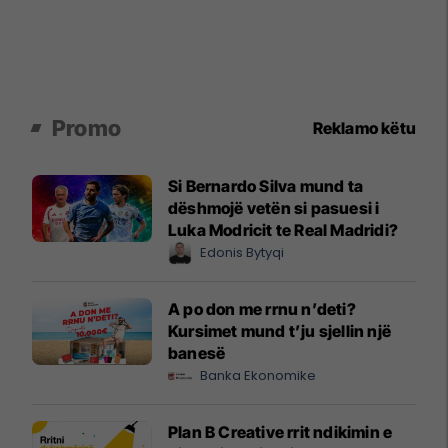
Promo
Reklamo këtu
Si Bernardo Silva mund ta
dëshmojë vetën si pasuesi i
Luka Modricit te Real Madridi?
Edonis Bytyqi
A po don me rrnu n’deti?
Kursimet mund t’ju sjellin një
banesë
Banka Ekonomike
Plan B Creative rrit ndikimin e