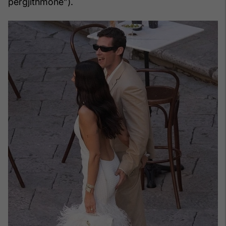
përgjithmonë”).