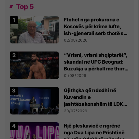
Top 5
Ftohet nga prokuroria e
Kosovës për krime lufte,
ish-gjenerali serb thotë se
dikush e tradhtoi në
02/08/2026
Beograd
“Vrisni, vrisni shqiptarët”,
skandal në UFC Beograd:
Buzukja u përball me thirrje
anti-shqiptare nga
01/08/2026
tribunat
Gjithçka që ndodhi në
Kuvendin e
jashtëzakonshëm të LDK-
së
30/07/2026
Një pleskavicë e ngrënë
nga Dua Lipa në Prishtinë