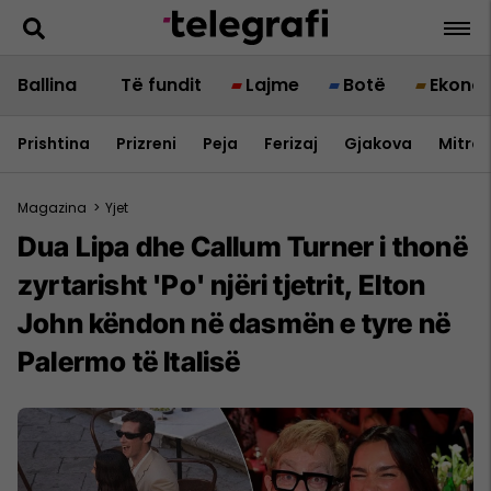
Ballina
Të fundit
Lajme
Botë
Ekono
Prishtina
Prizreni
Peja
Ferizaj
Gjakova
Mitrov
Magazina
>
Yjet
Dua Lipa dhe Callum Turner i thonë
zyrtarisht 'Po' njëri tjetrit, Elton
John këndon në dasmën e tyre në
Palermo të Italisë