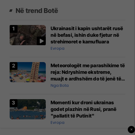
Në trend Botë
Ukrainasit i kapin ushtarët rusë
në befasi, ishin duke fjetur në
strehimoret e kamufluara
Evropa
Meteorologët me parashikime të
reja: Ndryshime ekstreme,
muajt e ardhshëm do të jenë të
pazakontë
Nga Bota
Momenti kur droni ukrainas
godet plazhin në Rusi, pranë
"pallatit të Putinit"
Evropa
×