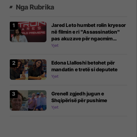
Nga Rubrika
Jared Leto humbet rolin kryesor
në filmin e ri "Assassination"
pas akuzave për ngacmim
seksual
Yjet
Edona Llalloshi betohet për
mandatin e tretë si deputete
Yjet
Grenell zgjedh jugun e
Shqipërisë për pushime
Yjet