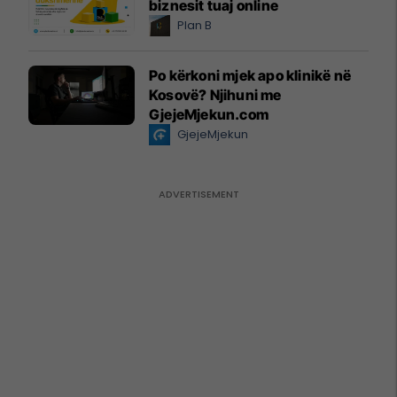
biznesit tuaj online
Plan B
Po kërkoni mjek apo klinikë në
Kosovë? Njihuni me
GjejeMjekun.com
GjejeMjekun