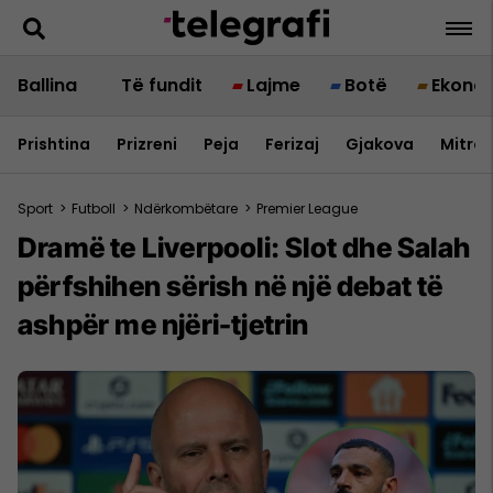
Ballina
Të fundit
Lajme
Botë
Ekono
Prishtina
Prizreni
Peja
Ferizaj
Gjakova
Mitrov
Sport
>
Futboll
>
Ndërkombëtare
>
Premier League
Dramë te Liverpooli: Slot dhe Salah
përfshihen sërish në një debat të
ashpër me njëri-tjetrin