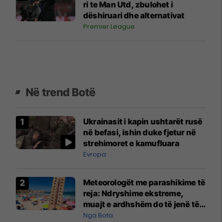
ri te Man Utd, zbulohet i
dëshiruari dhe alternativat
Premier League
Në trend Botë
Ukrainasit i kapin ushtarët rusë
në befasi, ishin duke fjetur në
strehimoret e kamufluara
Evropa
Meteorologët me parashikime të
reja: Ndryshime ekstreme,
muajt e ardhshëm do të jenë të
pazakontë
Nga Bota