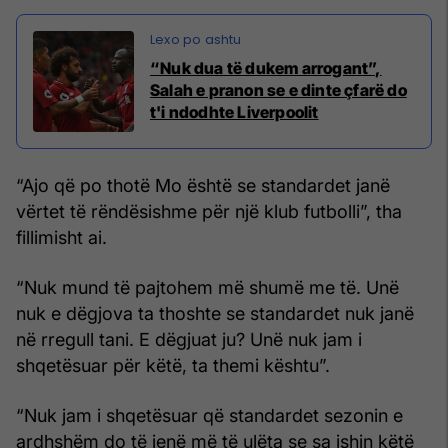
“Nuk dua të dukem arrogant”,
Salah e pranon se e dinte çfarë do
t'i ndodhte Liverpoolit
“Ajo që po thotë Mo është se standardet janë
vërtet të rëndësishme për një klub futbolli”, tha
fillimisht ai.
“Nuk mund të pajtohem më shumë me të. Unë
nuk e dëgjova ta thoshte se standardet nuk janë
në rregull tani. E dëgjuat ju? Unë nuk jam i
shqetësuar për këtë, ta themi kështu”.
“Nuk jam i shqetësuar që standardet sezonin e
ardhshëm do të jenë më të ulëta se sa ishin këtë