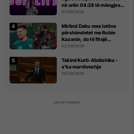
në orën 04:28 të mëngjesit
- dhe bota digjitale serbe
03/08/2026
shpall gjendjen e luftës
Mirlind Daku mes lotëve
përshëndetet me Rubin
Kazanin, do të fitojë
miliona te Spartak Moska
02/08/2026
Takimi Kurti-Abdixhiku -
s'ka marrëveshje
06/08/2026