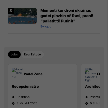
Momenti kur droni ukrainas
godet plazhin në Rusi, pranë
"pallatit të Putinit"
Evropa
Jobs
Real Estate
Padel Zone
Flex B
Recepsionist/e
Architect
Prishtine
Prishtinë
31 Gusht 2026
6 Shtator 2