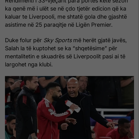
Rendimenti i 33-vjeçarit para portës këtë sezon
ka qenë më i ulët se në çdo tjetër edicion që ka
kaluar te Liverpooli, me shtatë gola dhe gjashtë
asistime në 25 paraqitje në Ligën Premier.
Duke folur për
Sky Sports
më herët gjatë javës,
Salah la të kuptohet se ka “shqetësime” për
mentalitetin e skuadrës së Liverpoolit pasi ai të
largohet nga klubi.