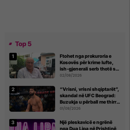
Top 5
Ftohet nga prokuroria e
Kosovës për krime lufte,
ish-gjenerali serb thotë se
dikush e tradhtoi në
02/08/2026
Beograd
“Vrisni, vrisni shqiptarët”,
skandal në UFC Beograd:
Buzukja u përball me thirrje
anti-shqiptare nga
01/08/2026
tribunat
Një pleskavicë e ngrënë
nga Dua Lipa në Prishtinë