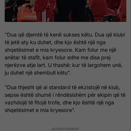
“Dua që djemtë të kenë sukses këtu. Dua që klubi
të jetë aty ku duhet, dhe kjo është një nga
shqetësimet e mia kryesore. Kam folur me një
anëtar të stafit, kam folur edhe me disa prej
njerëzve atje lart. U thashë: kur të largohem unë,
ju duhet një shembull këtu”.
“Dua thjesht që ai standard të ekzistojë në klub,
sepse është shumë i rëndësishëm për ekipin që të
vazhdojë të fitojë trofe, dhe kjo është një nga
shqetësimet e mia kryesore”.