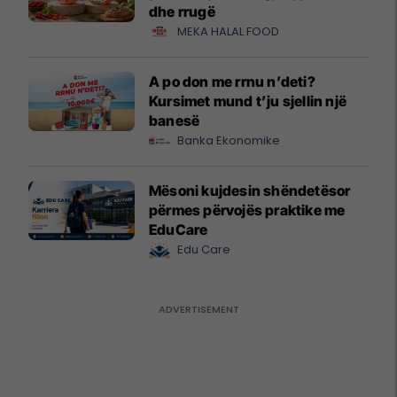
dhe rrugë
MEKA HALAL FOOD
A po don me rrnu n’deti?
Kursimet mund t’ju sjellin një
banesë
Banka Ekonomike
Mësoni kujdesin shëndetësor
përmes përvojës praktike me
EduCare
Edu Care