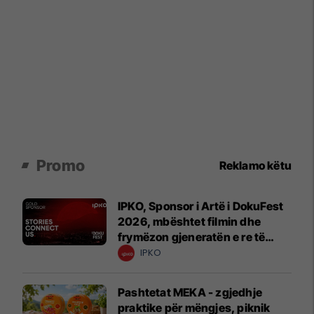
Promo
Reklamo këtu
IPKO, Sponsor i Artë i DokuFest
2026, mbështet filmin dhe
frymëzon gjeneratën e re të
krijuesve
IPKO
Pashtetat MEKA - zgjedhje
praktike për mëngjes, piknik