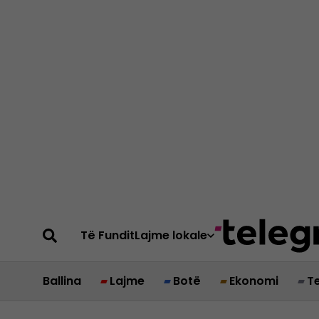
Të Fundit
Lajme lokale
Ballina
Lajme
Botë
Ekonomi
T