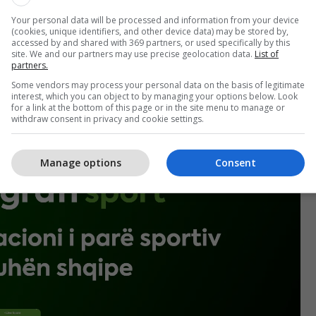
Your personal data will be processed and information from your device
(cookies, unique identifiers, and other device data) may be stored by,
accessed by and shared with 369 partners, or used specifically by this
site. We and our partners may use precise geolocation data.
List of
partners.
Some vendors may process your personal data on the basis of legitimate
interest, which you can object to by managing your options below. Look
for a link at the bottom of this page or in the site menu to manage or
withdraw consent in privacy and cookie settings.
Manage options
Consent