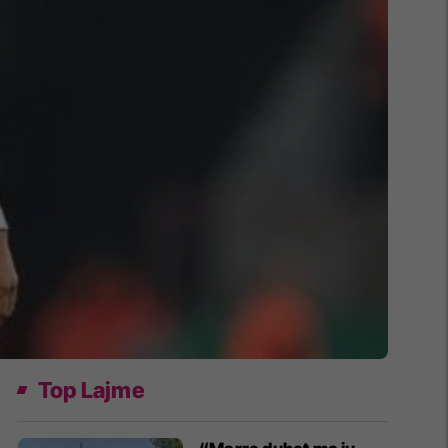
Top Lajme