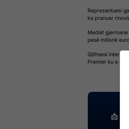
Reprezentuesi gje
ka pranuar rinov
Mediat gjermane 
pesë milionë euro 
Gjithsesi interes
Premier ku e dua