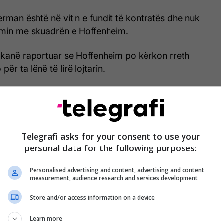
rman është në vitin e fundit të kontratës dhe nuk
imin me skuadrën e Hoffenheim.
kanë raportuar se Hoffenheim po kërkon rreth
për ta lënë të lirë lojtarin.
im për reprezentuesin gjerman ka edhe nga Liga
n Liverpool dhe Tottenham Hotspurs. /Telegrafi/
Telegrafi asks for your consent to use your
personal data for the following purposes:
Personalised advertising and content, advertising and content
measurement, audience research and services development
Store and/or access information on a device
Learn more