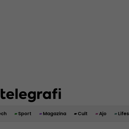
ech
Sport
Magazina
Cult
Ajo
Life