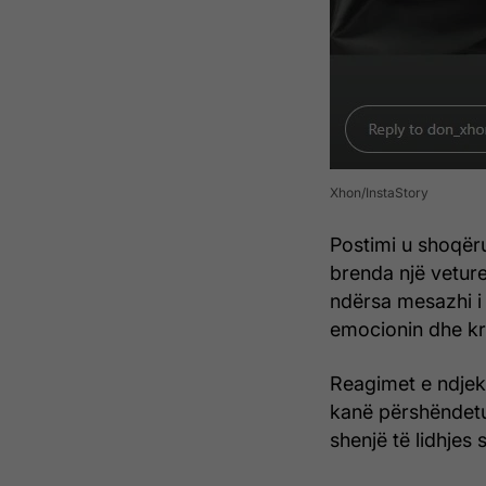
Xhon/InstaStory
Postimi u shoqër
brenda një veture
ndërsa mesazhi 
emocionin dhe kr
Reagimet e ndjek
kanë përshëndetu
shenjë të lidhjes s