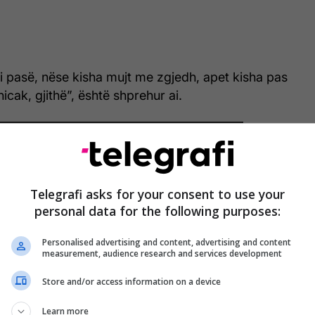
i pasë, nëse kisha mujt me zgjedh, apet kisha pas
icak, gjithë”, është shprehur ai.
Telegrafi asks for your consent to use your
personal data for the following purposes:
Personalised advertising and content, advertising and content
measurement, audience research and services development
Store and/or access information on a device
Learn more