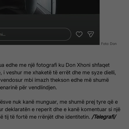
Foto: Don
ua edhe me një fotografi ku Don Xhoni shfaqet
, i veshur me xhaketë të errët dhe me syze dielli,
i vendosur mbi imazh thekson edhe më shumë
enarinë për vendlindjen.
ësve nuk kanë munguar, me shumë prej tyre që e
r deklaratën e reperit dhe e kanë komentuar si një
ë tij të fortë me rrënjët dhe identitetin.
/Telegrafi/