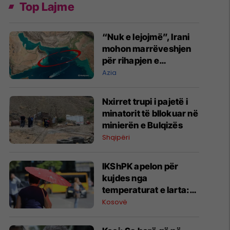
Top Lajme
“Nuk e lejojmë”, Irani
mohon marrëveshjen
për rihapjen e
Ngushticës së
Azia
Hormuzit
Nxirret trupi i pajetë i
minatorit të bllokuar në
minierën e Bulqizës
Shqipëri
IKShPK apelon për
kujdes nga
temperaturat e larta:
Mos i lini fëmijët vetëm
Kosovë
në veturë, kontrolloni
të moshuarit