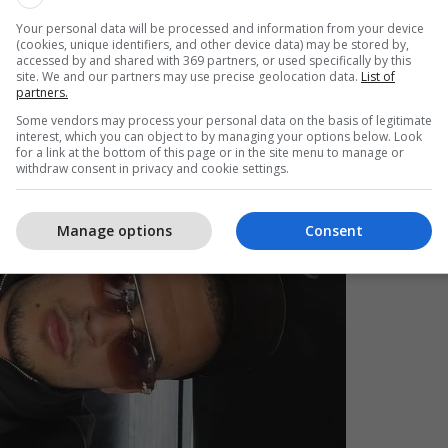
Your personal data will be processed and information from your device
(cookies, unique identifiers, and other device data) may be stored by,
accessed by and shared with 369 partners, or used specifically by this
site. We and our partners may use precise geolocation data.
List of
partners.
Some vendors may process your personal data on the basis of legitimate
interest, which you can object to by managing your options below. Look
for a link at the bottom of this page or in the site menu to manage or
withdraw consent in privacy and cookie settings.
Manage options
Consent