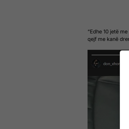
“Edhe 10 jetë me 
qejf me kanë dren