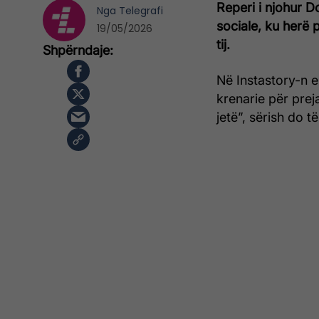
Reperi i njohur D
Nga
Telegrafi
sociale, ku herë
19/05/2026
tij.
Në Instastory-n e 
krenarie për preja
jetë”, sërish do t