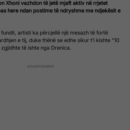
on Xhoni vazhdon të jetë mjaft aktiv në rrjetet
 pas here ndan postime të ndryshme me ndjekësit e
fundit, artisti ka përcjellë një mesazh të fortë
rdhjen e tij, duke thënë se edhe sikur t’i kishte “10
ë zgjidhte të ishte nga Drenica.