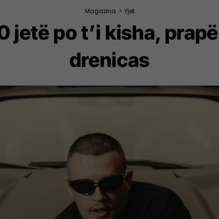
Magazina
>
Yjet
jetë po t’i kisha, prapë
drenicas