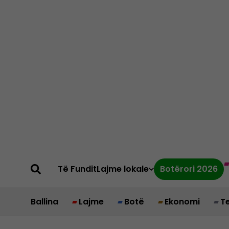
Të Fundit
Lajme lokale
Botërori 2026
Ballina
Lajme
Botë
Ekonomi
T