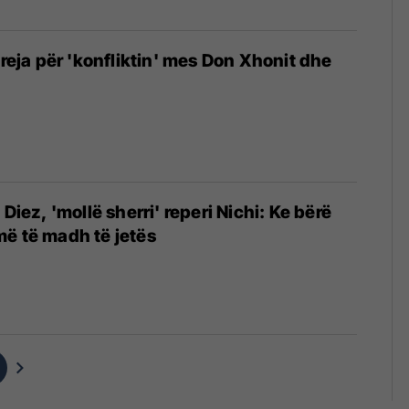
 reja për 'konfliktin' mes Don Xhonit dhe
 Diez, 'mollë sherri' reperi Nichi: Ke bërë
ë të madh të jetës