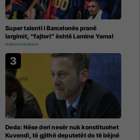
Super talenti i Barcelonës pranë
largimit, “fajtori” është Lamine Yamal
Ndërkombëtare
Deda: Nëse deri nesër nuk konstituohet
Kuvendi, të gjithë deputetët do të bëjnë