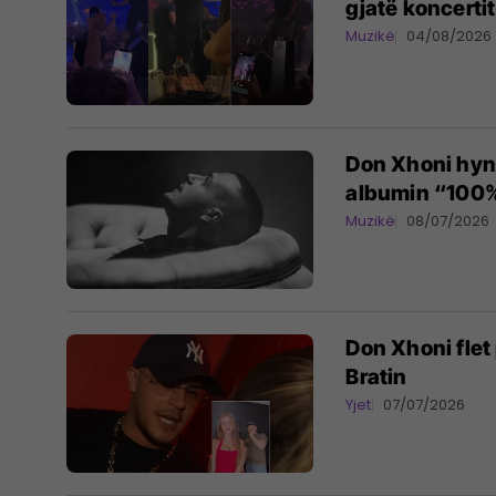
gjatë koncerti
Muzikë
04/08/2026
Don Xhoni hyn 
albumin “100%
Muzikë
08/07/2026
Don Xhoni flet
Bratin
Yjet
07/07/2026