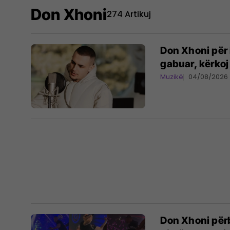
Don Xhoni
274 Artikuj
Don Xhoni për 
gabuar, kërkoj 
Muzikë
04/08/2026
Don Xhoni përb