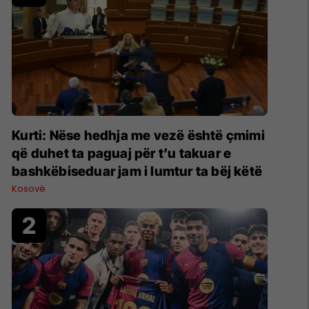
Kurti: Nëse hedhja me vezë është çmimi
që duhet ta paguaj për t’u takuar e
bashkëbiseduar jam i lumtur ta bëj këtë
Kosovë