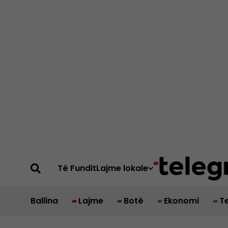
Të Fundit
Lajme lokale
Ballina
Lajme
Botë
Ekonomi
T