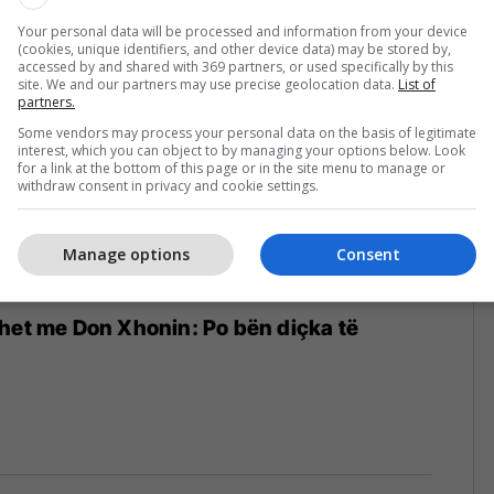
Your personal data will be processed and information from your device
(cookies, unique identifiers, and other device data) may be stored by,
accessed by and shared with 369 partners, or used specifically by this
site. We and our partners may use precise geolocation data.
List of
partners.
Some vendors may process your personal data on the basis of legitimate
interest, which you can object to by managing your options below. Look
for a link at the bottom of this page or in the site menu to manage or
withdraw consent in privacy and cookie settings.
Manage options
Consent
het me Don Xhonin: Po bën diçka të
6