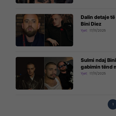
Dalin detaje të
Bini Diez
Yjet
17/11/2025
Sulmi ndaj Bini
gabimin tënd m
Yjet
17/11/2025
1