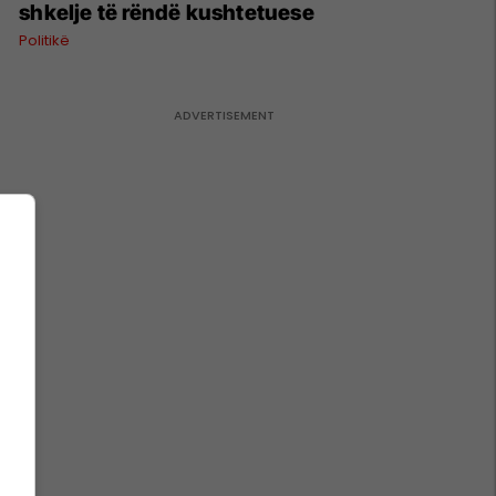
shkelje të rëndë kushtetuese
Politikë