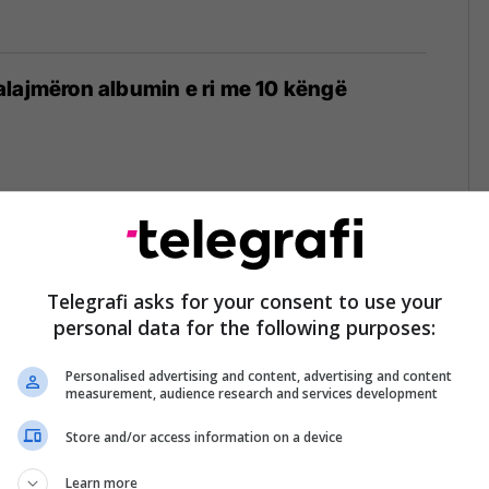
lajmëron albumin e ri me 10 këngë
 vëmendje me një tjetër video krah Daut
Telegrafi asks for your consent to use your
personal data for the following purposes:
Personalised advertising and content, advertising and content
measurement, audience research and services development
Store and/or access information on a device
akaj, Gani Geci e deri te Adelina Ismaili -
ajmëron Don Xhoni
Learn more