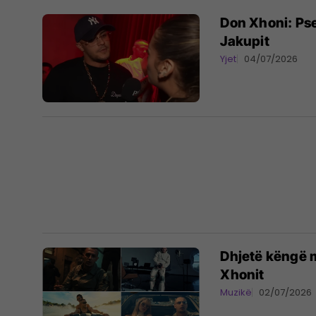
Don Xhoni: Pse
Jakupit
Yjet
04/07/2026
Dhjetë këngë me
Xhonit
Muzikë
02/07/2026