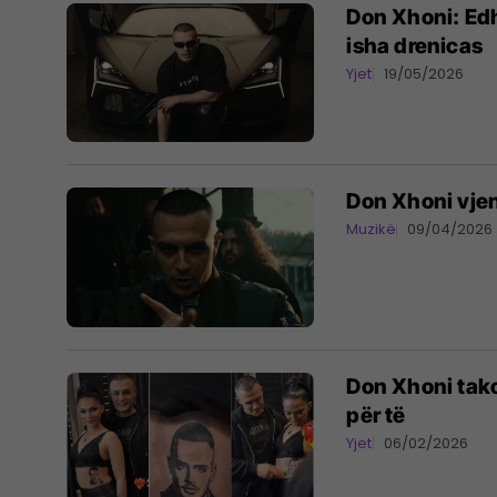
Don Xhoni: Edhe
isha drenicas
Yjet
19/05/2026
Don Xhoni vje
Muzikë
09/04/2026
Don Xhoni tako
për të
Yjet
06/02/2026