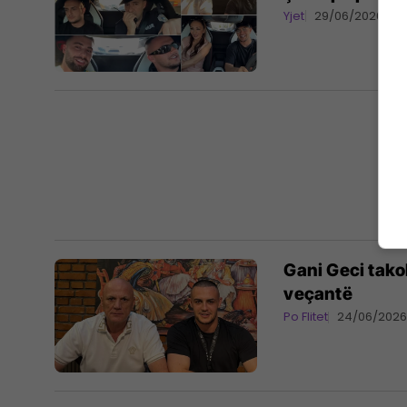
Yjet
29/06/2026
Gani Geci tako
veçantë
Po Flitet
24/06/202