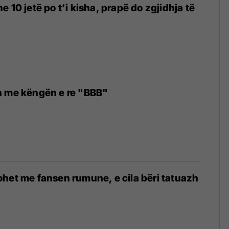
 10 jetë po t’i kisha, prapë do zgjidhja të
n me këngën e re "BBB"
het me fansen rumune, e cila bëri tatuazh