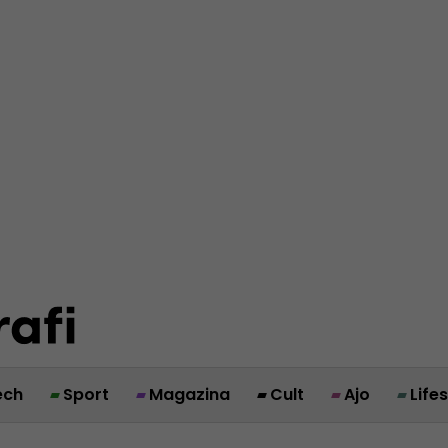
ech
Sport
Magazina
Cult
Ajo
Life