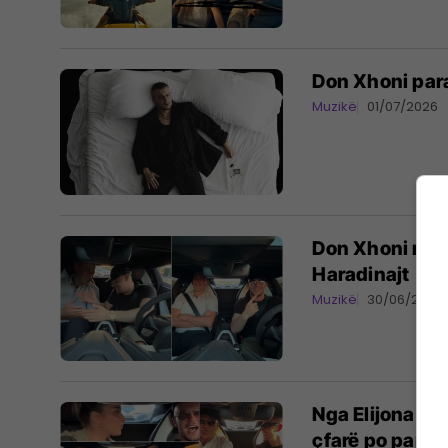
Don Xhoni para
Muzikë
01/07/2026
Don Xhoni merr
Haradinajt
Muzikë
30/06/2026
Nga Elijona Bin
çfarë po paral