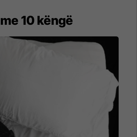
i me 10 këngë