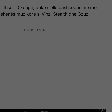
 gjithsej 10 këngë, duke sjellë bashkëpunime me
 skenës muzikore si Vinz, Stealth dhe Gzuz.