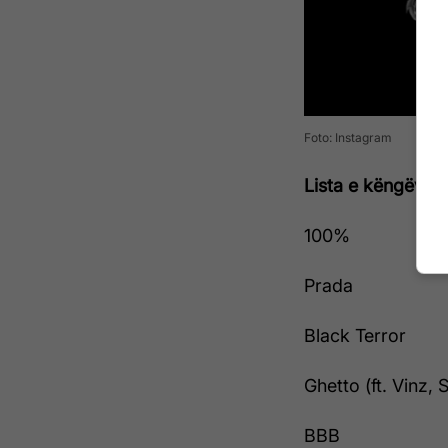
Foto: Instagram
Lista e këngëve ës
100%
Prada
Black Terror
Ghetto (ft. Vinz, S
BBB