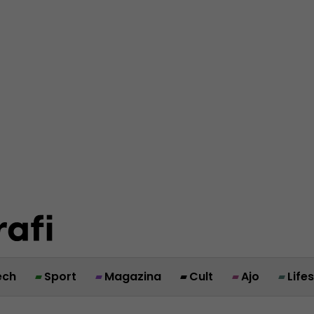
ech
Sport
Magazina
Cult
Ajo
Life