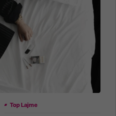
Top Lajme