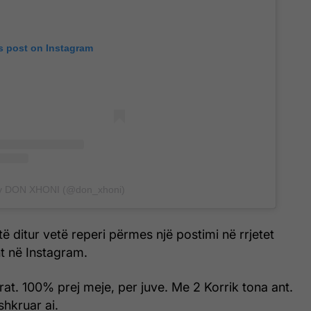
s post on Instagram
by DON XHONI (@don_xhoni)
të ditur vetë reperi përmes një postimi në rrjetet
ht në Instagram.
at. 100% prej meje, per juve. Me 2 Korrik tona ant.
shkruar ai.