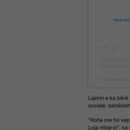
View thi
A post shared 
Lajmin e ka bërë 
sociale, saktësis
"Koha me fol vepr
Loja mbaroi", ka 