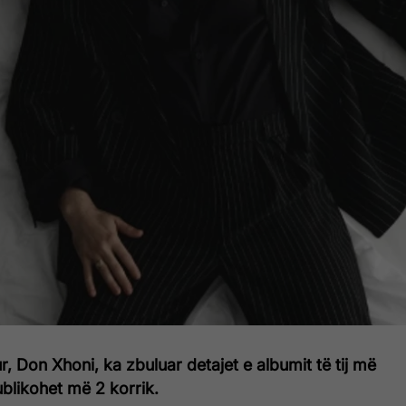
ur, Don Xhoni, ka zbuluar detajet e albumit të tij më
 publikohet më 2 korrik.