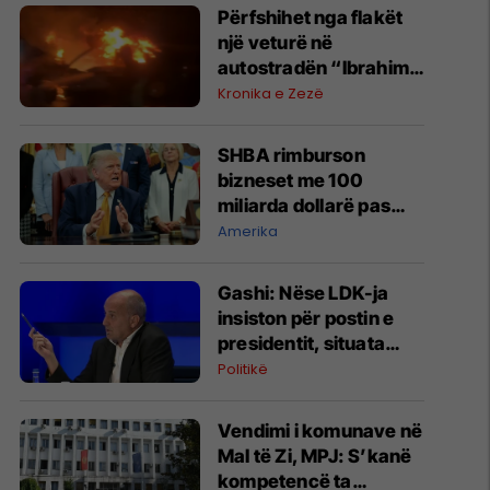
Përfshihet nga flakët
një veturë në
autostradën “Ibrahim
Rugova”
Kronika e Zezë
SHBA rimburson
bizneset me 100
miliarda dollarë pas
anulimit të tarifave të
Amerika
Trumpit
Gashi: Nëse LDK-ja
insiston për postin e
presidentit, situata
komplikohet - pres që
Politikë
të ketë lëshim
Vendimi i komunave në
Mal të Zi, MPJ: S’kanë
kompetencë ta