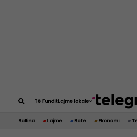
Të Fundit
Lajme lokale
Ballina
Lajme
Botë
Ekonomi
T