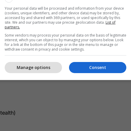
Your personal data will be processed and information from your device
(cookies, unique identifiers, and other device data) may be stored by,
accessed by and shared with 369 partners, or used specifically by this
site. We and our partners may use precise geolocation data.
List of
partners.
Some vendors may process your personal data on the basis of legitimate
interest, which you can object to by managing your options below. Look
for a link at the bottom of this page or in the site menu to manage or
withdraw consent in privacy and cookie settings.
htë si vijon:
Manage options
Consent
tealth)