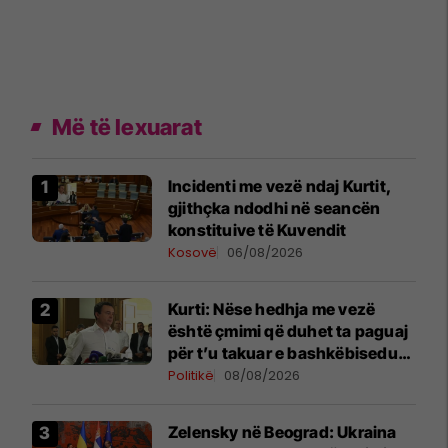
Më të lexuarat
Incidenti me vezë ndaj Kurtit,
gjithçka ndodhi në seancën
konstituive të Kuvendit
Kosovë
06/08/2026
Kurti: Nëse hedhja me vezë
është çmimi që duhet ta paguaj
për t’u takuar e bashkëbiseduar
jam i lumtur ta bëj këtë
Politikë
08/08/2026
Zelensky në Beograd: Ukraina