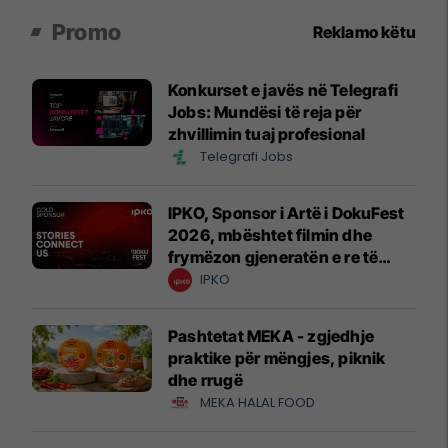
Promo
Reklamo këtu
Konkurset e javës në Telegrafi
Jobs: Mundësi të reja për
zhvillimin tuaj profesional
Telegrafi Jobs
IPKO, Sponsor i Artë i DokuFest
2026, mbështet filmin dhe
frymëzon gjeneratën e re të
krijuesve
IPKO
Pashtetat MEKA - zgjedhje
praktike për mëngjes, piknik
dhe rrugë
MEKA HALAL FOOD