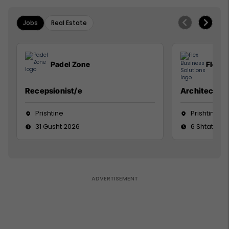
Jobs
Real Estate
Padel Zone
Flex B
Recepsionist/e
Architect
Prishtine
Prishtinë
31 Gusht 2026
6 Shtator 2