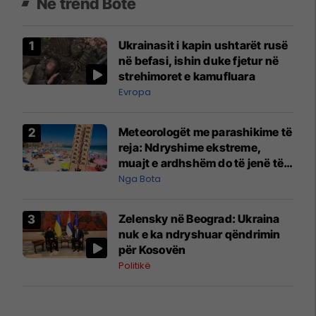
Në trend Botë
Ukrainasit i kapin ushtarët rusë
në befasi, ishin duke fjetur në
strehimoret e kamufluara
Evropa
Meteorologët me parashikime të
reja: Ndryshime ekstreme,
muajt e ardhshëm do të jenë të
pazakontë
Nga Bota
Zelensky në Beograd: Ukraina
nuk e ka ndryshuar qëndrimin
për Kosovën
Politikë