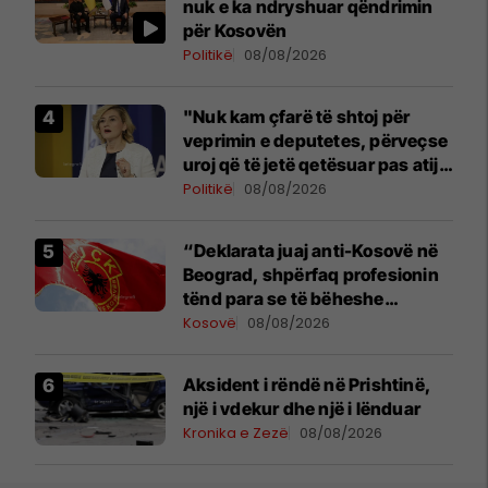
nuk e ka ndryshuar qëndrimin
për Kosovën
Politikë
08/08/2026
"Nuk kam çfarë të shtoj për
veprimin e deputetes, përveçse
uroj që të jetë qetësuar pas atij
momenti", reagon Kusari-Lila
Politikë
08/08/2026
“Deklarata juaj anti-Kosovë në
Beograd, shpërfaq profesionin
tënd para se të bëheshe
president”, OVL e UÇK-së i
Kosovë
08/08/2026
reagon Zelenskyt
Aksident i rëndë në Prishtinë,
një i vdekur dhe një i lënduar
Kronika e Zezë
08/08/2026