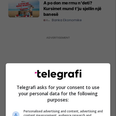
A po don me rrnu n’deti?
Kursimet mund t’ju sjellin një
banesë
Banka Ekonomike
Telegrafi asks for your consent to use
your personal data for the following
purposes:
Personalised advertising and content, advertising and
content measurement, audience research and