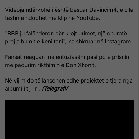
Videoja ndërkohë i është besuar Davincim4, e cila
tashmë ndodhet me klip në YouTube.
"BBB ju falënderon për krejt urimet, një dhuratë
prej albumit e keni tani", ka shkruar në Instagram.
Fansat reaguan me entuziasëm pasi po e prisnin
me padurim rikthimin e Don Xhonit.
Në vijim do të lansohen edhe projektet e tjera nga
albumi i tij i ri.
/Telegrafi/