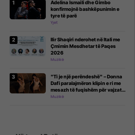
Adelina Ismaili dhe Gimbo
konfirmojnë bashkëpunimin e
tyre të parë
Yjet
Ilir Shaqiri nderohet në Itali me
Çmimin Mesdhetar të Paqes
2026
Muzikë
"Ti je një perëndeshë" – Donna
Dafi paralajmëron klipin e ri me
mesazh të fuqishëm për vajzat
dhe gratë
Muzikë