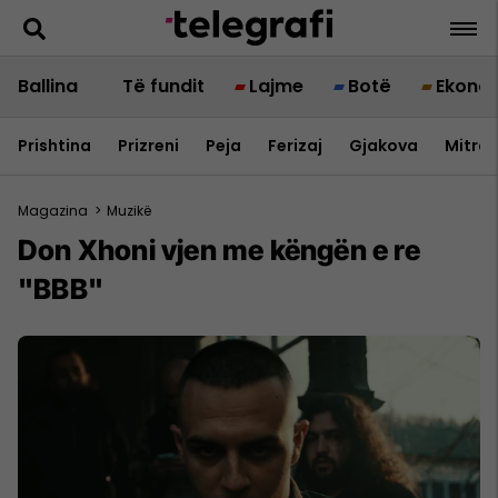
Ballina
Të fundit
Lajme
Botë
Ekono
Prishtina
Prizreni
Peja
Ferizaj
Gjakova
Mitrov
Magazina
>
Muzikë
Don Xhoni vjen me këngën e re
"BBB"