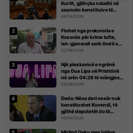
Kurtit, gjithçka ndodhi në
seancën konstituive të
Kuvendit
06/08/2026
Ftohet nga prokuroria e
Kosovës për krime lufte,
ish-gjenerali serb thotë se
dikush e tradhtoi në
02/08/2026
Beograd
Një pleskavicë e ngrënë
nga Dua Lipa në Prishtinë
në orën 04:28 të mëngjesit
- dhe bota digjitale serbe
03/08/2026
shpall gjendjen e luftës
Deda: Nëse deri nesër nuk
konstituohet Kuvendi, të
gjithë deputetët do të
bëjnë shkelje të rëndë
06/08/2026
kushtetuese
Mirlind Daku mes lotëve