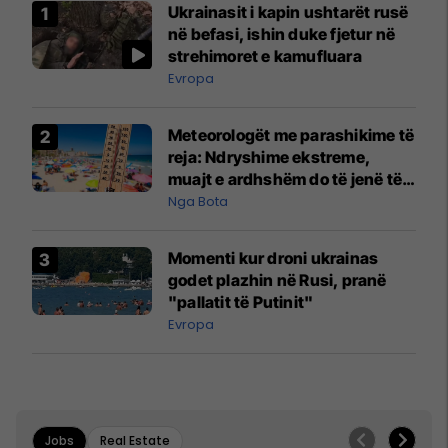
Ukrainasit i kapin ushtarët rusë
në befasi, ishin duke fjetur në
strehimoret e kamufluara
Evropa
Meteorologët me parashikime të
reja: Ndryshime ekstreme,
muajt e ardhshëm do të jenë të
pazakontë
Nga Bota
Momenti kur droni ukrainas
godet plazhin në Rusi, pranë
"pallatit të Putinit"
Evropa
Jobs
Real Estate