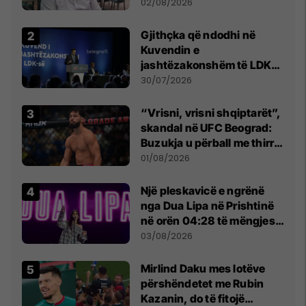
dikush e tradhtoi në
02/08/2026
Beograd
Gjithçka që ndodhi në
Kuvendin e
jashtëzakonshëm të LDK-
së
30/07/2026
“Vrisni, vrisni shqiptarët”,
skandal në UFC Beograd:
Buzukja u përball me thirrje
anti-shqiptare nga
01/08/2026
tribunat
Një pleskavicë e ngrënë
nga Dua Lipa në Prishtinë
në orën 04:28 të mëngjesit
- dhe bota digjitale serbe
03/08/2026
shpall gjendjen e luftës
Mirlind Daku mes lotëve
përshëndetet me Rubin
Kazanin, do të fitojë