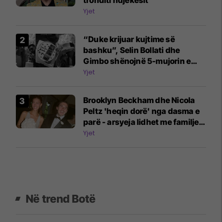
tronditi ndjekësit
Yjet
“Duke krijuar kujtime së
bashku”, Selin Bollati dhe
Gimbo shënojnë 5-mujorin e
lidhjes
Yjet
Brooklyn Beckham dhe Nicola
Peltz 'heqin dorë' nga dasma e
parë - arsyeja lidhet me familjen
Beckham
Yjet
Në trend Botë