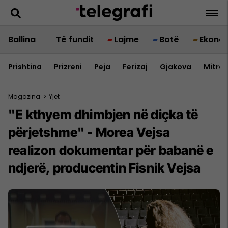
Ballina
Të fundit
Lajme
Botë
Ekono
Prishtina
Prizreni
Peja
Ferizaj
Gjakova
Mitrov
Magazina
>
Yjet
"E kthyem dhimbjen në diçka të
përjetshme" - Morea Vejsa
realizon dokumentar për babanë e
ndjerë, producentin Fisnik Vejsa