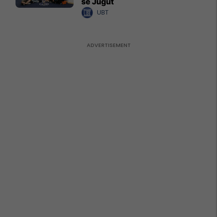
së Jugut
UBT