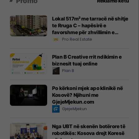
Promo
Reklamo këtu
Lokal 517m² me tarracë në shitje
te Rruga C – hapësirë e
favorshme për zhvillimin e
biznesit #15796
Pro Real Estate
Plan B Creative rrit ndikimin e
biznesit tuaj online
Plan B
Po kërkoni mjek apo klinikë në
Kosovë? Njihuni me
GjejeMjekun.com
GjejeMjekun
Nga UBT në skenën botërore të
robotikës: Kosova drejt Koresë