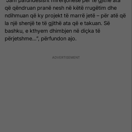
“Jam pafundësisht mirënjohëse për të gjithë ata
që qëndruan pranë nesh në këtë rrugëtim dhe
ndihmuan që ky projekt të marrë jetë – për atë që
la një shenjë te të gjithë ata që e takuan. Së
bashku, e kthyem dhimbjen në diçka të
përjetshme…”, përfundon ajo.