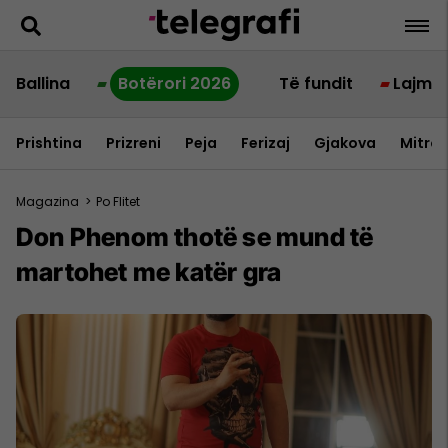
Ballina
Botërori 2026
Të fundit
Lajme
Prishtina
Prizreni
Peja
Ferizaj
Gjakova
Mitrov
Magazina
>
Po Flitet
Don Phenom thotë se mund të
martohet me katër gra