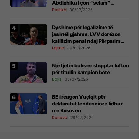
Abdixhiku i çon “selam”
Përparim Ramës
Politikë
30/07/2026
Dyshime për legalizime të
jashtëligjshme, LVV dorëzon
kallëzim penal ndaj Përparim
Ramës dhe zyrtarëve të
Lajme
30/07/2026
kabinetit të tij
Një tjetër boksier shqiptar lufton
për titullin kampion bote
Boks
30/07/2026
BE i reagon Vuçiqit për
deklaratat tendencioze lidhur
me Kosovën
Kosovë
29/07/2026