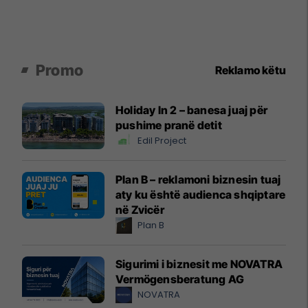
Promo
Reklamo këtu
Holiday In 2 – banesa juaj për
pushime pranë detit
Edil Project
Plan B – reklamoni biznesin tuaj
aty ku është audienca shqiptare
në Zvicër
Plan B
Sigurimi i biznesit me NOVATRA
Vermögensberatung AG
NOVATRA