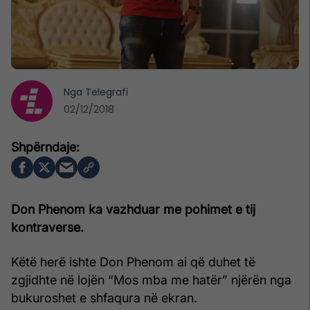
Nga
Telegrafi
02/12/2018
Don Phenom ka vazhduar me pohimet e tij
kontraverse.
Këtë herë ishte Don Phenom ai që duhet të
zgjidhte në lojën “Mos mba me hatër” njërën nga
bukuroshet e shfaqura në ekran.