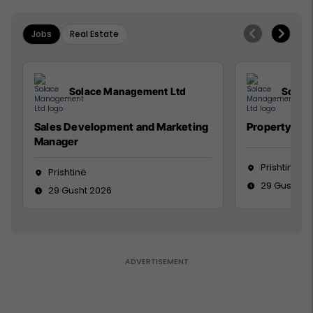
Jobs
Real Estate
Solace Management Ltd
Solac
Sales Development and Marketing
Property Ma
Manager
Prishtinë
Prishtinë
29 Gusht 2
29 Gusht 2026