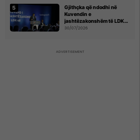
Gjithçka që ndodhi në
Kuvendin e
jashtëzakonshëm të LDK-
së
30/07/2026