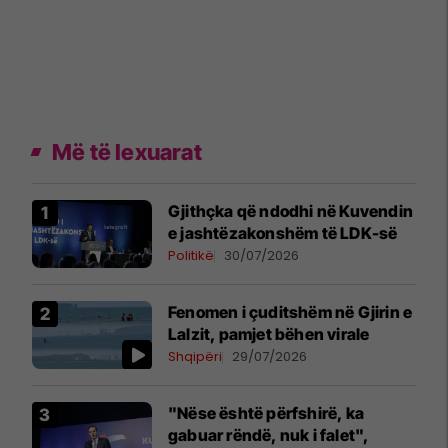
Më të lexuarat
Gjithçka që ndodhi në Kuvendin
e jashtëzakonshëm të LDK-së
Politikë
30/07/2026
Fenomen i çuditshëm në Gjirin e
Lalzit, pamjet bëhen virale
Shqipëri
29/07/2026
"Nëse është përfshirë, ka
gabuar rëndë, nuk i falet",