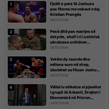
Fjalët e para të Joshuas
pas fitores me nokaut ndaj
Kristian Prengës
26/07/2026
Pesë ditë pas marrjes së
detyrës, shefi i ri i ushtrisë
ukrainase urdhëron
kontroll të madh
26/07/2026
Vetëm dy raunde dhe
miliona euro në xhep,
zbulohet sa fituan Joshua
e Prenga
26/07/2026
Vëllai iu etiketua si pjesëtar
i grupit të Arkanit, Drejtori i
Ekonomisë në Prizren
mohon pretendimet
24/07/2026