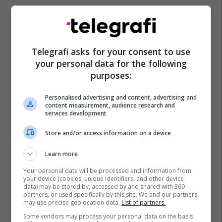
IMAX/ Cineplexx në Albi Mall,
thyen rekorde rajonale me
"Odisea"
Telegrafi asks for your consent to use
Albi Mall
your personal data for the following
purposes:
Personalised advertising and content, advertising and
content measurement, audience research and
services development
Store and/or access information on a device
Learn more
Your personal data will be processed and information from
your device (cookies, unique identifiers, and other device
data) may be stored by, accessed by and shared with 369
partners, or used specifically by this site. We and our partners
may use precise geolocation data.
List of partners.
Some vendors may process your personal data on the basis