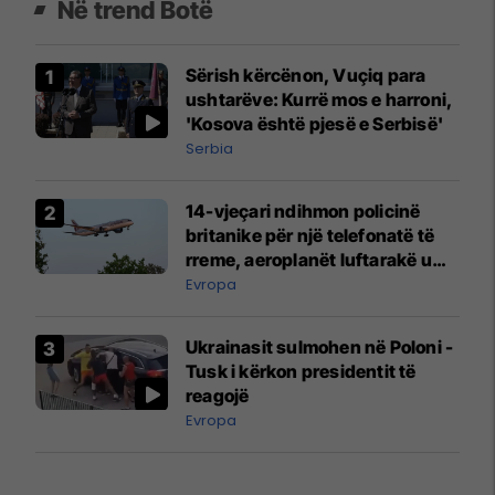
Në trend Botë
Sërish kërcënon, Vuçiq para
ushtarëve: Kurrë mos e harroni,
'Kosova është pjesë e Serbisë'
Serbia
14-vjeçari ndihmon policinë
britanike për një telefonatë të
rreme, aeroplanët luftarakë u
ngritën në ajër për të
Evropa
interceptuar fluturaken e Qatar
Airways që po shkonte drejt
Ukrainasit sulmohen në Poloni -
Mançesterit
Tusk i kërkon presidentit të
reagojë
Evropa