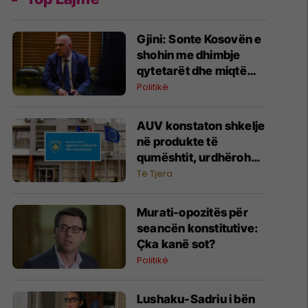
Gjini: Sonte Kosovën e
shohin me dhimbje
qytetarët dhe miqtë
tanë, Kurti po ia qet
Politikë
faqen e zezë vendit
AUV konstaton shkelje
në produkte të
qumështit, urdhërohet
tërheqja nga tregu
Të Tjera
​Murati-opozitës për
seancën konstitutive:
Çka kanë sot?
Politikë
Lushaku-Sadriu i bën