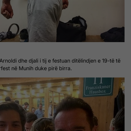
Arnoldi dhe djali i tij e festuan ditëlindjen e 19-të të
rfest në Munih duke pirë birra.