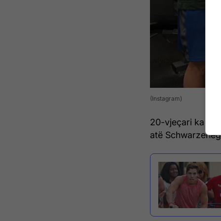
(Instagram)
20-vjeçari ka një
atë Schwarzenegge