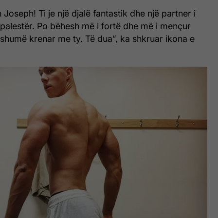
 Joseph! Ti je një djalë fantastik dhe një partner i
 palestër. Po bëhesh më i fortë dhe më i mençur
 shumë krenar me ty. Të dua”, ka shkruar ikona e