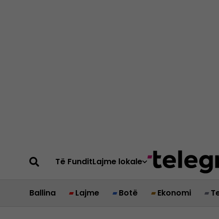
Të Fundit
Lajme lokale
Ballina
Lajme
Botë
Ekonomi
T