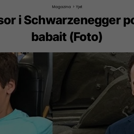
Magazina
>
Yjet
esor i Schwarzenegger p
babait (Foto)