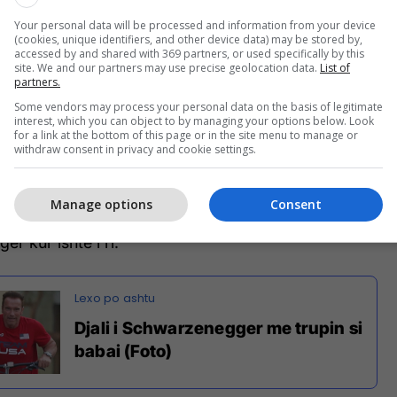
Your personal data will be processed and information from your device
(cookies, unique identifiers, and other device data) may be stored by,
accessed by and shared with 369 partners, or used specifically by this
site. We and our partners may use precise geolocation data.
List of
partners.
Some vendors may process your personal data on the basis of legitimate
interest, which you can object to by managing your options below. Look
for a link at the bottom of this page or in the site menu to manage or
withdraw consent in privacy and cookie settings.
Manage options
Consent
 trup mirë të formësuar dhe një fizik që ngjan me
r kur ishte i ri.
Djali i Schwarzenegger me trupin si
babai (Foto)