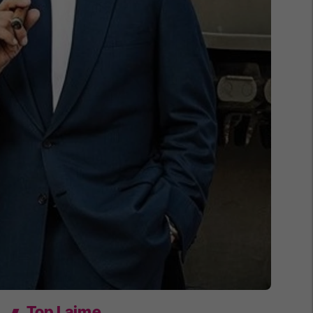
Top Lajme