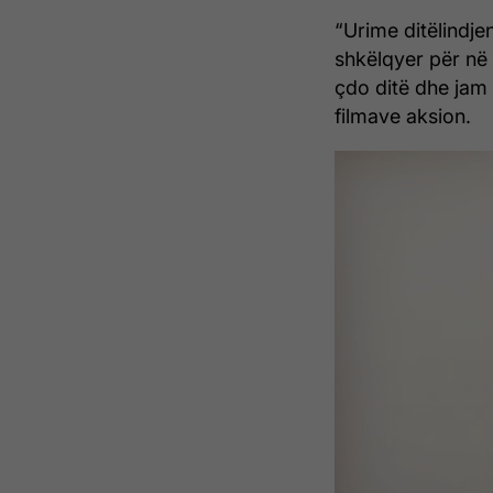
“Urime ditëlindjen
shkëlqyer për në
çdo ditë dhe jam
filmave aksion.