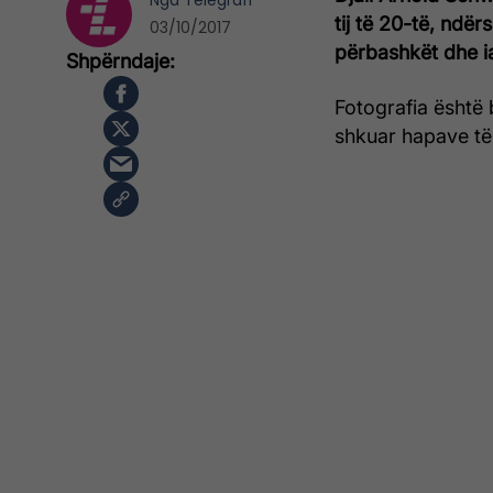
Nga
Telegrafi
tij të 20-të, ndër
03/10/2017
përbashkët dhe ia
Fotografia është 
shkuar hapave të b