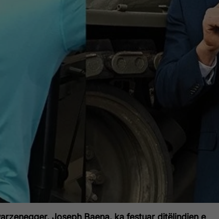
arzenegger, Joseph Baena, ka festuar ditëlindjen e