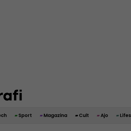
ech
Sport
Magazina
Cult
Ajo
Life