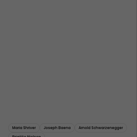
Maria Shriver
Joseph Baena
Arnold Schwarzenegger
Brigitte Nielsen