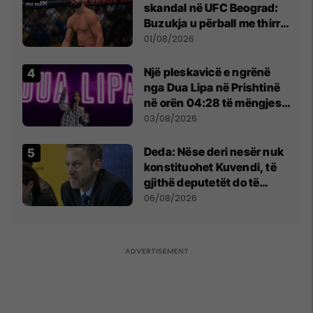
skandal në UFC Beograd:
Buzukja u përball me thirrje
anti-shqiptare nga
01/08/2026
tribunat
Një pleskavicë e ngrënë
nga Dua Lipa në Prishtinë
në orën 04:28 të mëngjesit
- dhe bota digjitale serbe
03/08/2026
shpall gjendjen e luftës
Deda: Nëse deri nesër nuk
konstituohet Kuvendi, të
gjithë deputetët do të
bëjnë shkelje të rëndë
06/08/2026
kushtetuese