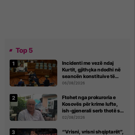
Top 5
Incidenti me vezë ndaj
Kurtit, gjithçka ndodhi në
seancën konstituive të
Kuvendit
06/08/2026
Ftohet nga prokuroria e
Kosovës për krime lufte,
ish-gjenerali serb thotë se
dikush e tradhtoi në
02/08/2026
Beograd
“Vrisni, vrisni shqiptarët”,