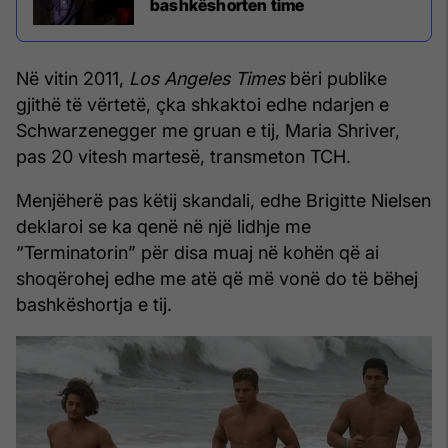
bashkëshorten time
Në vitin 2011,
Los Angeles Times
bëri publike
gjithë të vërtetë, çka shkaktoi edhe ndarjen e
Schwarzenegger me gruan e tij, Maria Shriver,
pas 20 vitesh martesë, transmeton TCH.
Menjëherë pas këtij skandali, edhe Brigitte Nielsen
deklaroi se ka qenë në një lidhje me
“Terminatorin” për disa muaj në kohën që ai
shoqërohej edhe me atë që më vonë do të bëhej
bashkëshortja e tij.