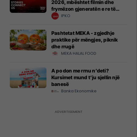
2026, mbështet filmin dhe
frymëzon gjeneratën e re të
krijuesve
IPKO
Pashtetat MEKA - zgjedhje
praktike për mëngjes, piknik
dhe rrugë
MEKA HALAL FOOD
A po don me rrnu n’deti?
Kursimet mund t’ju sjellin një
banesë
Banka Ekonomike