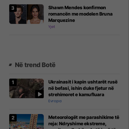
Shawn Mendes konfirmon
romancën me modelen Bruna
Marquezine
Yjet
Në trend Botë
Ukrainasit i kapin ushtarët rusë
në befasi, ishin duke fjetur në
strehimoret e kamufluara
Evropa
Meteorologët me parashikime të
reja: Ndryshime ekstreme,