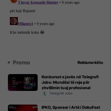
Promo
Reklamo këtu
Konkurset e javës në Telegrafi
Jobs: Mundësi të reja për
zhvillimin tuaj profesional
Telegrafi Jobs
IPKO, Sponsor i Artë i DokuFest