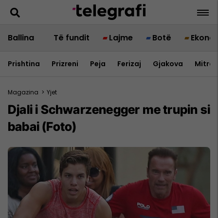
Ballina
Të fundit
Lajme
Botë
Ekono
Prishtina
Prizreni
Peja
Ferizaj
Gjakova
Mitrov
Magazina
>
Yjet
Djali i Schwarzenegger me trupin si
babai (Foto)