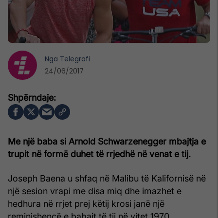
Nga
Telegrafi
24/06/2017
Me një baba si Arnold Schwarzenegger mbajtja e
trupit në formë duhet të rrjedhë në venat e tij.
Joseph Baena u shfaq në Malibu të Kalifornisë në
një sesion vrapi me disa miq dhe imazhet e
hedhura në rrjet prej këtij krosi janë një
reminishencë e babait të tij në vitet 1970.