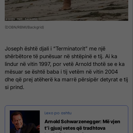
(DOBN/RBMI/Backgrid)
Joseph është djali i “Terminatorit” me një
shërbëtore të punësuar në shtëpinë e tij. Ai ka
lindur në vitin 1997, por vetë Arnold thotë se e ka
mësuar se është baba i tij vetëm në vitin 2004
dhe që prej atëherë ka marrë përsipër detyrat e tij
si prind.
Arnold Schwarzenegger: Më vjen
t’i gjuaj vetes që tradhtova