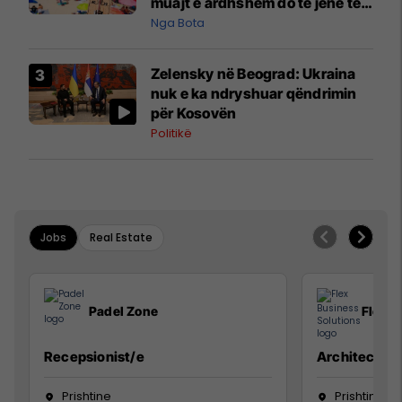
muajt e ardhshëm do të jenë të
pazakontë
Nga Bota
Zelensky në Beograd: Ukraina
nuk e ka ndryshuar qëndrimin
për Kosovën
Politikë
Jobs
Real Estate
Padel Zone
Flex B
Recepsionist/e
Architect
Prishtine
Prishtinë