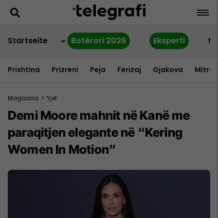
Startseite
Botërori 2026
Eksperti
Ne
Prishtina
Prizreni
Peja
Ferizaj
Gjakova
Mitrov
Magazina
>
Yjet
Demi Moore mahnit në Kanë me
paraqitjen elegante në “Kering
Women In Motion”