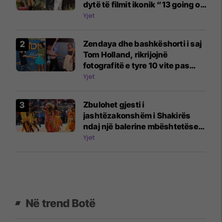
dytë të filmit ikonik “13 going on
30”
Yjet
Zendaya dhe bashkëshorti i saj
Tom Holland, rikrijojnë
fotografitë e tyre 10 vite pas
turneut të parë promovues për
Yjet
filmin Spider-Man
Zbulohet gjesti i
jashtëzakonshëm i Shakirës
ndaj një balerine mbështetëse,
pasi performuan së bashku në
Yjet
finalen e Kupës së Botës
Në trend Botë