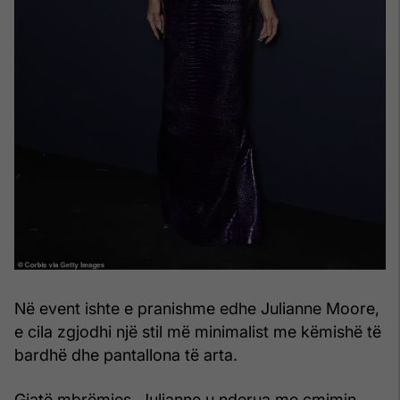
Në event ishte e pranishme edhe Julianne Moore,
e cila zgjodhi një stil më minimalist me këmishë të
bardhë dhe pantallona të arta.
Gjatë mbrëmjes, Julianne u nderua me çmimin