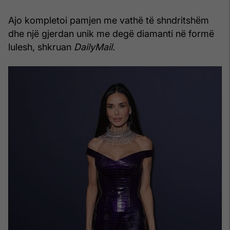
Ajo kompletoi pamjen me vathë të shndritshëm
dhe një gjerdan unik me degë diamanti në formë
lulesh, shkruan
DailyMail.