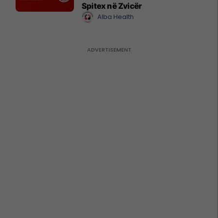
Spitex në Zvicër
Alba Health