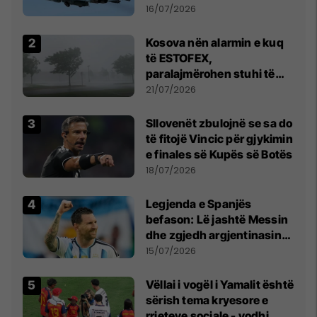
16/07/2026
Kosova nën alarmin e kuq
të ESTOFEX,
paralajmërohen stuhi të
fuqishme me breshër dhe
21/07/2026
erëra të forta
Sllovenët zbulojnë se sa do
të fitojë Vincic për gjykimin
e finales së Kupës së Botës
18/07/2026
Legjenda e Spanjës
befason: Lë jashtë Messin
dhe zgjedh argjentinasin
më të mirë në botë
15/07/2026
Vëllai i vogël i Yamalit është
sërish tema kryesore e
rrjeteve sociale - vodhi