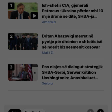
Ish-shefi i CIA, gjenerali
Petraeus: Ukraina përdor mbi 10
mijë dronë në ditë, SHBA-ja
mbetet shumë prapa në
Amerika
prodhim
Dritan Abazoviqi merret në
pyetje për dhënien e shtetësisë
së nderit biznesmenit kosovar
Mali i Zi
Pas nisjes së dialogut strategjik
SHBA-Serbi, Serwer kritikon
Uashingtonin: Anashkaluat
Banjskën, sulmin ndaj KFOR-it
Serbia
dhe rrëmbimin e Policëve të
Kosovës