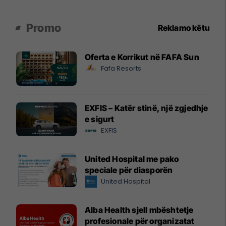
Promo
Reklamo këtu
Oferta e Korrikut në FAFA Sun
Fafa Resorts
EXFIS – Katër stinë, një zgjedhje
e sigurt
EXFIS
United Hospital me pako
speciale për diasporën
United Hospital
Alba Health sjell mbështetje
profesionale për organizatat