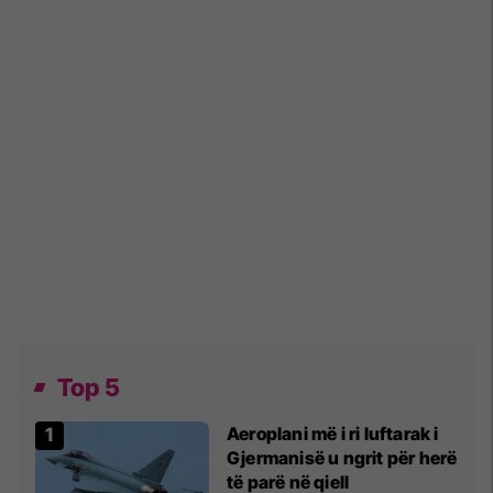
Top 5
Aeroplani më i ri luftarak i
Gjermanisë u ngrit për herë
të parë në qiell