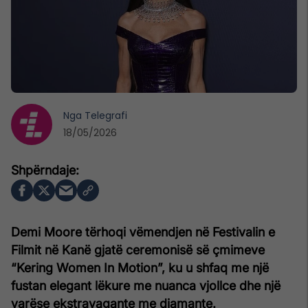
Nga
Telegrafi
18/05/2026
Demi Moore tërhoqi vëmendjen në Festivalin e
Filmit në Kanë gjatë ceremonisë së çmimeve
“Kering Women In Motion”, ku u shfaq me një
fustan elegant lëkure me nuanca vjollce dhe një
varëse ekstravagante me diamante.