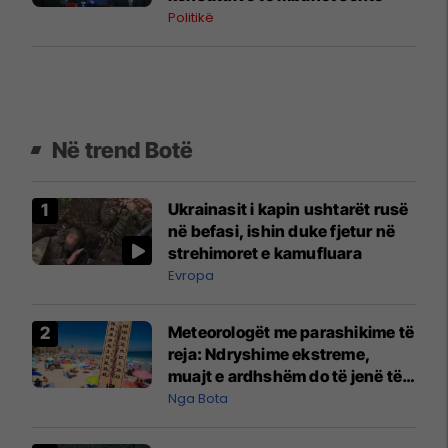
Politikë
Në trend Botë
Ukrainasit i kapin ushtarët rusë
në befasi, ishin duke fjetur në
strehimoret e kamufluara
Evropa
Meteorologët me parashikime të
reja: Ndryshime ekstreme,
muajt e ardhshëm do të jenë të
pazakontë
Nga Bota