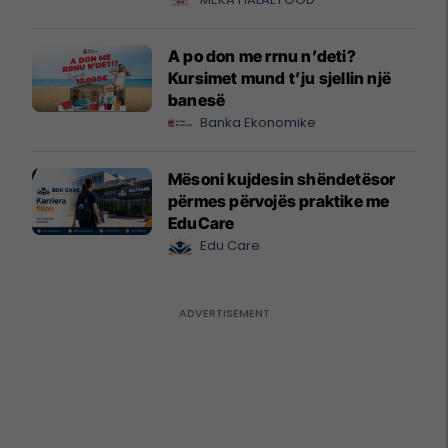
A po don me rrnu n’deti?
Kursimet mund t’ju sjellin një
banesë
Banka Ekonomike
Mësoni kujdesin shëndetësor
përmes përvojës praktike me
EduCare
Edu Care