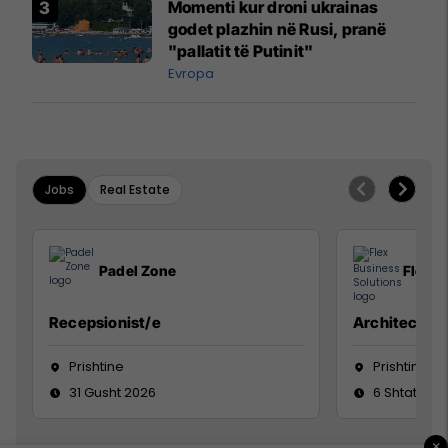
Momenti kur droni ukrainas
godet plazhin në Rusi, pranë
"pallatit të Putinit"
Evropa
Jobs
Real Estate
Padel Zone
Flex B
Recepsionist/e
Architect
Prishtine
Prishtinë
31 Gusht 2026
6 Shtator 2
×