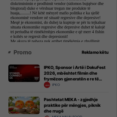
Promo
Reklamo këtu
IPKO, Sponsor i Artë i DokuFest
2026, mbështet filmin dhe
frymëzon gjeneratën e re të
krijuesve
IPKO
Pashtetat MEKA - zgjedhje
praktike për mëngjes, piknik
dhe rrugë
MEKA HALAL FOOD