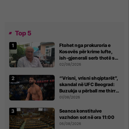
Top 5
Ftohet nga prokuroria e
Kosovës për krime lufte,
ish-gjenerali serb thotë se
dikush e tradhtoi në
02/08/2026
Beograd
“Vrisni, vrisni shqiptarët”,
skandal në UFC Beograd:
Buzukja u përball me thirrje
anti-shqiptare nga
01/08/2026
tribunat
Seanca konstituive
vazhdon sot në ora 11:00
06/08/2026