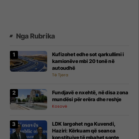
Nga Rubrika
Kufizohet edhe sot qarkullimi i
kamionëve mbi 20 tonë në
autoudhë
Të Tjera
Fundjavë e nxehtë, në disa zona
mundësi për erëra dhe reshje
Kosovë
LDK largohet nga Kuvendi,
Haziri: Kërkuam që seanca
konstituive të mbahet sonte