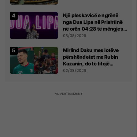
Një pleskavicë e ngrënë
nga Dua Lipa në Prishtinë
në orën 04:28 të mëngjesit
- dhe bota digjitale serbe
03/08/2026
shpall gjendjen e luftës
Mirlind Daku mes lotëve
përshëndetet me Rubin
Kazanin, do të fitojë
miliona te Spartak Moska
02/08/2026