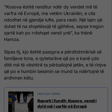
“Kosova është renditur ndër dy vendet më të
varfra në Evropë, me vetëm Ukrainën, e cila
ndodhet në gjendje lufte, para nesh. Një lajm që
duhet të na shqetësojë të gjithëve, sepse tregon
qartë kah po rrëshqet vendi ynë”, ka thënë
Hamza.
Sipas tij, kjo është pasqyra e përditshmërisë së
familjeve tona, e qytetarëve që po e kanë çdo
ditë më të vështirë ta përballojnë jetën, e të rinjve
që po e humbin besimin se mund ta ndërtojnë të
ardhmen këtu.
Raporti i fundit: Kosova, vendi i
dytë më i varfër në Evropë