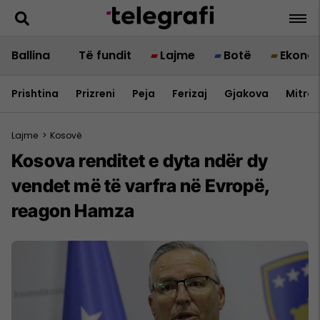
Ballina
Të fundit
Lajme
Botë
Ekono
Prishtina
Prizreni
Peja
Ferizaj
Gjakova
Mitrov
Lajme
>
Kosovë
Kosova renditet e dyta ndër dy
vendet më të varfra në Evropë,
reagon Hamza