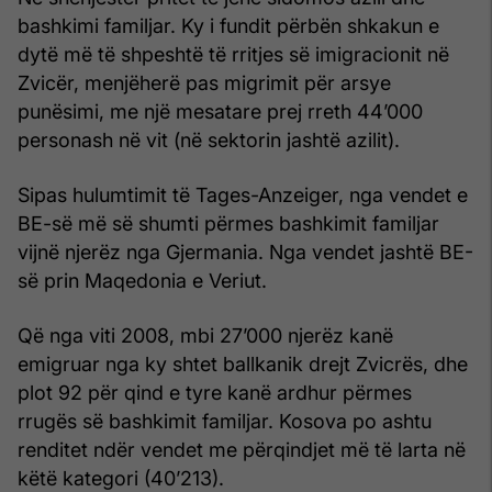
bashkimi familjar. Ky i fundit përbën shkakun e
dytë më të shpeshtë të rritjes së imigracionit në
Zvicër, menjëherë pas migrimit për arsye
punësimi, me një mesatare prej rreth 44’000
personash në vit (në sektorin jashtë azilit).
Sipas hulumtimit të Tages-Anzeiger, nga vendet e
BE-së më së shumti përmes bashkimit familjar
vijnë njerëz nga Gjermania. Nga vendet jashtë BE-
së prin Maqedonia e Veriut.
Që nga viti 2008, mbi 27’000 njerëz kanë
emigruar nga ky shtet ballkanik drejt Zvicrës, dhe
plot 92 për qind e tyre kanë ardhur përmes
rrugës së bashkimit familjar. Kosova po ashtu
renditet ndër vendet me përqindjet më të larta në
këtë kategori (40’213).