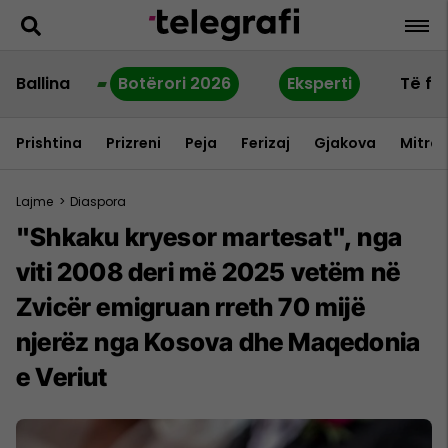
Ballina
Botërori 2026
Eksperti
Të fu
Prishtina
Prizreni
Peja
Ferizaj
Gjakova
Mitrov
Lajme
>
Diaspora
"Shkaku kryesor martesat", nga
viti 2008 deri më 2025 vetëm në
Zvicër emigruan rreth 70 mijë
njerëz nga Kosova dhe Maqedonia
e Veriut