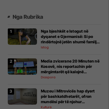
Nga Rubrika
Nga bjeshkët e Istogut në
dyqanet e Gjermanisë: Si po
rindërtojnë jetën shumë familje
nga eksporti i bimëve mjekësore
Istog
Media zvicerane 20 Minuten në
Kosovë, nis reportazhin për
mërgimtarët që kalojnë
pushimet në vendlindje
Diaspora
Muzeu i Mitrovicës hap dyert
për bashkatdhetarët, ofron
mundësi për të njohur
trashëgiminë kulturore të
Kulturë