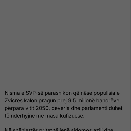
Nisma e SVP-së parashikon që nëse popullsia e
Zvicrës kalon pragun prej 9,5 milionë banorëve
përpara vitit 2050, qeveria dhe parlamenti duhet
të ndërhyjnë me masa kufizuese.
Në shënjestër pritet të jenë sidomos azili dhe