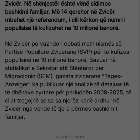
Zvicër. Në shënjestër është vënë sidimos
bashkimi familjar. Më 14 qershor në Zvicër
mbahet një referendum, i cili kërkon që numri i
popullsisë të kufizohet në 10 milionë banorë.
Në Zvicër po vazhdon debati rreth nismës së
Partisë Popullore Zvicerane (SVP) për të kufizuar
popullsinë në 10 milionë banorë. Bazuar në
statistikat e Sekretariatit Shtetëror për
Migracionin (SEM), gazeta zvicerane “Tages-
Anzeiger” ka publikuar një analizë të detajuar të
të dhënave zyrtare për periudhën 2008-2025, të
cilat tregojnë se sa sa njerëz kanë ardhur në
Zvicër nga vende të tjera përmes bashkimit
familjar.