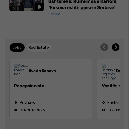
ushtarëve: Kurrë mos e harroni,
'Kosova është pjesë e Serbisë'
Serbia
Jobs
Real Estate
Avedo Kosovo
Dardan
Recepsioniste
Vozitës me K
Prishtinë
Prishtinë
31 Korrik 2026
13 Gusht 20