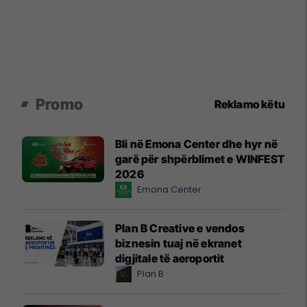
Promo
Reklamo këtu
Bli në Emona Center dhe hyr në
garë për shpërblimet e WINFEST
2026
Emona Center
Plan B Creative e vendos
biznesin tuaj në ekranet
digjitale të aeroportit
Plan B