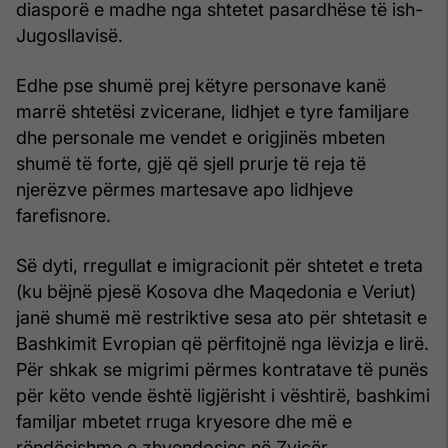
diasporë e madhe nga shtetet pasardhëse të ish-
Jugosllavisë.
Edhe pse shumë prej këtyre personave kanë
marrë shtetësi zvicerane, lidhjet e tyre familjare
dhe personale me vendet e origjinës mbeten
shumë të forte, gjë që sjell prurje të reja të
njerëzve përmes martesave apo lidhjeve
farefisnore.
Së dyti, rregullat e imigracionit për shtetet e treta
(ku bëjnë pjesë Kosova dhe Maqedonia e Veriut)
janë shumë më restriktive sesa ato për shtetasit e
Bashkimit Evropian që përfitojnë nga lëvizja e lirë.
Për shkak se migrimi përmes kontratave të punës
për këto vende është ligjërisht i vështirë, bashkimi
familjar mbetet rruga kryesore dhe më e
rëndësishme e zhvendosjes në Zvicër.