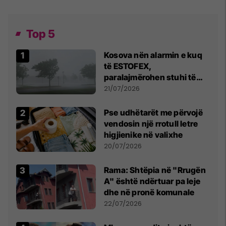
Top 5
Kosova nën alarmin e kuq
të ESTOFEX,
paralajmërohen stuhi të
fuqishme me breshër dhe
21/07/2026
erëra të forta
Pse udhëtarët me përvojë
vendosin një rrotull letre
higjienike në valixhe
20/07/2026
Rama: Shtëpia në "Rrugën
A" është ndërtuar pa leje
dhe në pronë komunale
22/07/2026