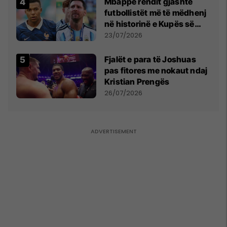
Mbappe rendit gjashtë
futbollistët më të mëdhenj
në historinë e Kupës së
Botës, Messi mbetet i dyti
23/07/2026
Fjalët e para të Joshuas
pas fitores me nokaut ndaj
Kristian Prengës
26/07/2026