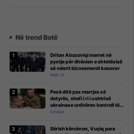
qytetit
Në trend Botë
Dritan Abazoviqi merret në
pyetje për dhënien e shtetësisë
së nderit biznesmenit kosovar
Mali i Zi
Pesë ditë pas marrjes së
detyrës, shefi i ri i ushtrisë
ukrainase urdhëron kontroll të
madh
Evropa
Sërish kërcënon, Vuçiq para