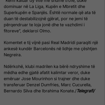
“Kemi kaluar dy vite me shumë trofe, duke
dominuar në La Liga, Kupën e Mbretit dhe
Superkupën e Spanjës. Është normale që ata të
duan të destabilizojnë gjërat, por ne jemi të
përqendruar te loja jonë dhe te vazhdimi i
fitoreve”, deklaroi Olmo.
Komentet e tij vijnë pasi Real Madridi paraqiti një
ankesë kundër Barcelonës në lidhje me çështjen
Negreira.
Ndërkohë, klubi madrilen ka bërë ndryshime të
mëdha edhe gjatë afatit kalimtar veror, duke
emëruar Jose Mourinhon si trajner dhe duke
transferuar Denzel Dumfries, Marc Cucurella,
Bernardo Silva dhe Ibrahima Konate./
Telegrafi/