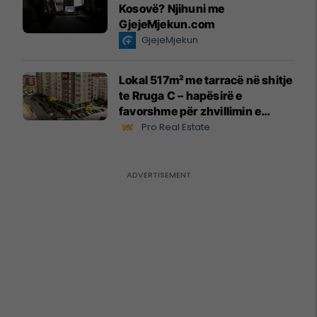
Kosovë? Njihuni me
GjejeMjekun.com
GjejeMjekun
Lokal 517m² me tarracë në shitje
te Rruga C – hapësirë e
favorshme për zhvillimin e
biznesit #15796
Pro Real Estate