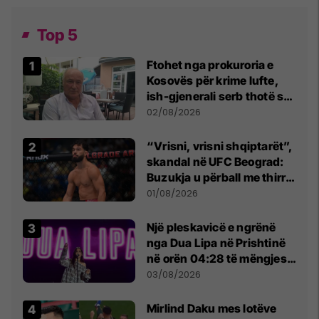
Top 5
Ftohet nga prokuroria e
Kosovës për krime lufte,
ish-gjenerali serb thotë se
dikush e tradhtoi në
02/08/2026
Beograd
“Vrisni, vrisni shqiptarët”,
skandal në UFC Beograd:
Buzukja u përball me thirrje
anti-shqiptare nga
01/08/2026
tribunat
Një pleskavicë e ngrënë
nga Dua Lipa në Prishtinë
në orën 04:28 të mëngjesit
- dhe bota digjitale serbe
03/08/2026
shpall gjendjen e luftës
Mirlind Daku mes lotëve