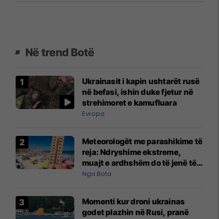
Në trend Botë
Ukrainasit i kapin ushtarët rusë
në befasi, ishin duke fjetur në
strehimoret e kamufluara
Evropa
Meteorologët me parashikime të
reja: Ndryshime ekstreme,
muajt e ardhshëm do të jenë të
pazakontë
Nga Bota
Momenti kur droni ukrainas
godet plazhin në Rusi, pranë