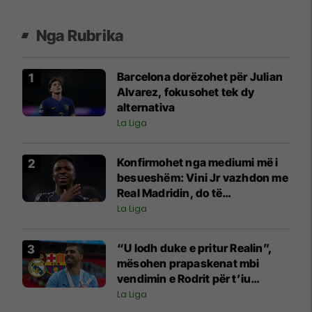
Nga Rubrika
Barcelona dorëzohet për Julian
Alvarez, fokusohet tek dy
alternativa
La Liga
Konfirmohet nga mediumi më i
besueshëm: Vini Jr vazhdon me
Real Madridin, do të
nënshkruajë për gjashtë vite
La Liga
“U lodh duke e pritur Realin”,
mësohen prapaskenat mbi
vendimin e Rodrit për t’iu
bashkuar Barcelonës
La Liga