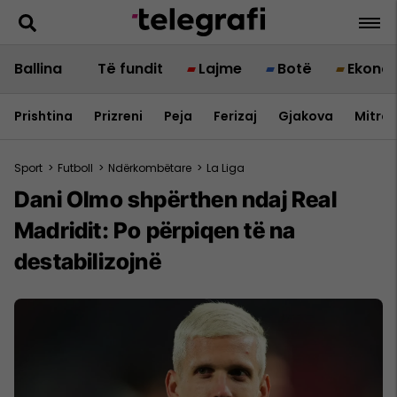
Ballina
Të fundit
Lajme
Botë
Ekono
Prishtina
Prizreni
Peja
Ferizaj
Gjakova
Mitrov
Sport
>
Futboll
>
Ndërkombëtare
>
La Liga
Dani Olmo shpërthen ndaj Real
Madridit: Po përpiqen të na
destabilizojnë