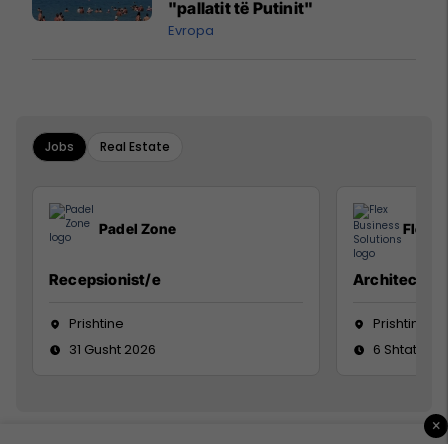
"pallatit të Putinit"
Evropa
Jobs
Real Estate
Padel Zone
Flex B
Recepsionist/e
Architect
Prishtine
Prishtinë
31 Gusht 2026
6 Shtator 2
×