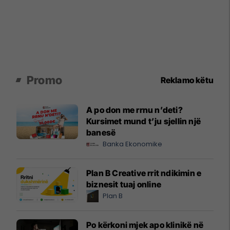
Promo
Reklamo këtu
A po don me rrnu n’deti?
Kursimet mund t’ju sjellin një
banesë
Banka Ekonomike
Plan B Creative rrit ndikimin e
biznesit tuaj online
Plan B
Po kërkoni mjek apo klinikë në