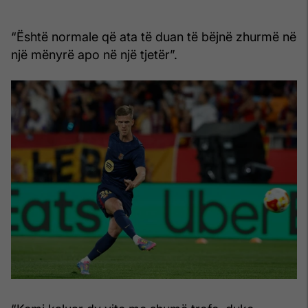
“Është normale që ata të duan të bëjnë zhurmë në
një mënyrë apo në një tjetër”.