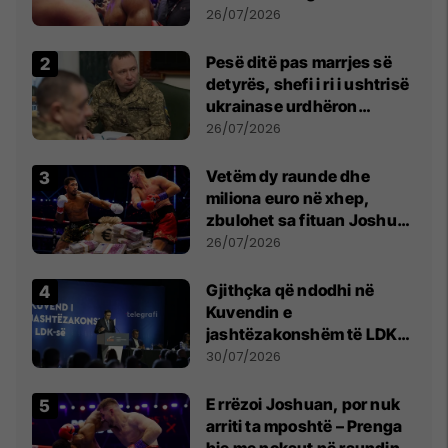
26/07/2026
Pesë ditë pas marrjes së
detyrës, shefi i ri i ushtrisë
ukrainase urdhëron
kontroll të madh
26/07/2026
Vetëm dy raunde dhe
miliona euro në xhep,
zbulohet sa fituan Joshua
e Prenga
26/07/2026
Gjithçka që ndodhi në
Kuvendin e
jashtëzakonshëm të LDK-
së
30/07/2026
E rrëzoi Joshuan, por nuk
arriti ta mposhtë – Prenga