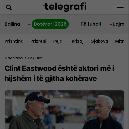
Ballina
Botërori 2026
Të fundit
Lajme
Prishtina
Prizreni
Peja
Ferizaj
Gjakova
Mitrov
Magazina
>
TV / Film
Clint Eastwood është aktori më i
hijshëm i të gjitha kohërave