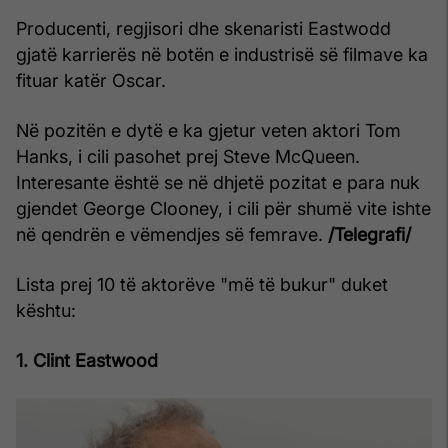
Producenti, regjisori dhe skenaristi Eastwodd
gjatë karrierës në botën e industrisë së filmave ka
fituar katër Oscar.
Në pozitën e dytë e ka gjetur veten aktori Tom
Hanks, i cili pasohet prej Steve McQueen.
Interesante është se në dhjetë pozitat e para nuk
gjendet George Clooney, i cili për shumë vite ishte
në qendrën e vëmendjes së femrave.
/Telegrafi/
Lista prej 10 të aktorëve "më të bukur" duket
kështu:
1. Clint Eastwood