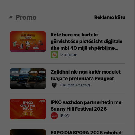
Promo
Reklamo këtu
Këtë herë me kartelë
gërvishtëse plotësisht digjitale
dhe mbi 40 mijë shpërblime
instant!
Meridian
Zgjidhni një nga katër modelet
tuaja të preferuara Peugeot
Peugot Kosova
IPKO vazhdon partneritetin me
Sunny Hill Festival 2026
IPKO
EXPO DIASPORA 2026 mbahet