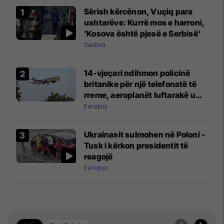
Sërish kërcënon, Vuçiq para
ushtarëve: Kurrë mos e harroni,
'Kosova është pjesë e Serbisë'
Serbia
14-vjeçari ndihmon policinë
britanike për një telefonatë të
rreme, aeroplanët luftarakë u
ngritën në ajër për të
Evropa
interceptuar fluturaken e Qatar
Airways që po shkonte drejt
Ukrainasit sulmohen në Poloni -
Mançesterit
Tusk i kërkon presidentit të
reagojë
Evropa