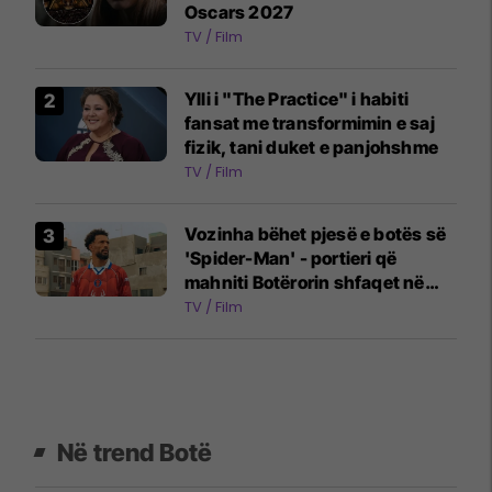
Oscars 2027
TV / Film
Ylli i "The Practice" i habiti
fansat me transformimin e saj
fizik, tani duket e panjohshme
TV / Film
Vozinha bëhet pjesë e botës së
'Spider-Man' - portieri që
mahniti Botërorin shfaqet në
reklamën e filmit të ri
TV / Film
Në trend Botë