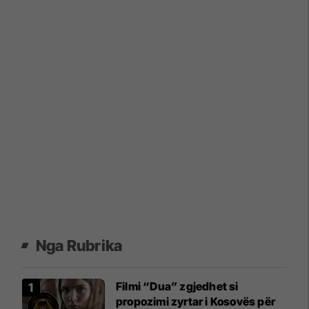
Nga Rubrika
Filmi “Dua” zgjedhet si
propozimi zyrtar i Kosovës për