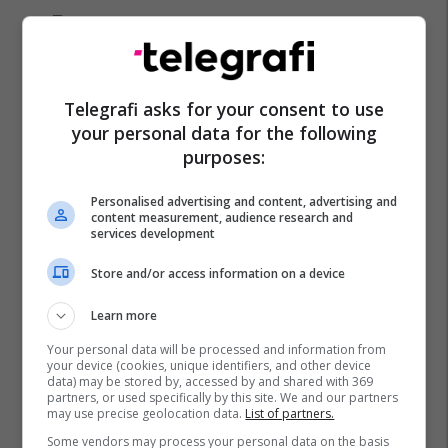
Promo
Reklamo këtu
Si Bernardo Silva mund ta
dëshmojë vetën si pasuesi i
Telegrafi asks for your consent to use
Luka Modricit te Real Madridi?
your personal data for the following
Edonis Bytyqi
purposes:
Personalised advertising and content, advertising and
A po don me rrnu n’deti?
content measurement, audience research and
Kursimet mund t’ju sjellin një
services development
banesë
Banka Ekonomike
Store and/or access information on a device
Learn more
Plan B Creative rrit ndikimin e
biznesit tuaj online
Your personal data will be processed and information from
your device (cookies, unique identifiers, and other device
Plan B
data) may be stored by, accessed by and shared with 369
partners, or used specifically by this site. We and our partners
may use precise geolocation data.
List of partners.
Po kërkoni mjek apo klinikë në
Some vendors may process your personal data on the basis