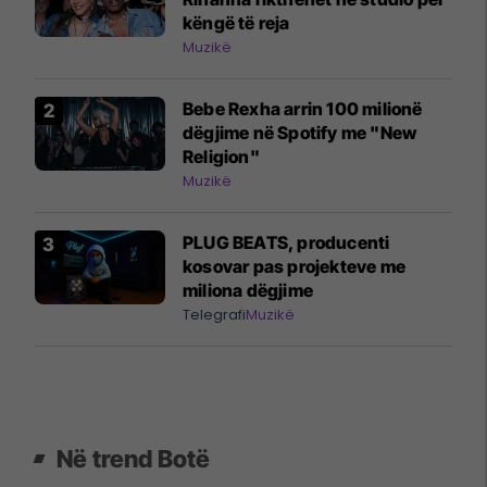
këngë të reja
Muzikë
Bebe Rexha arrin 100 milionë
dëgjime në Spotify me "New
Religion"
Muzikë
PLUG BEATS, producenti
kosovar pas projekteve me
miliona dëgjime
Telegrafi
Muzikë
Në trend Botë