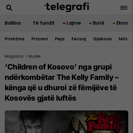
Ballina
Të fundit
Lajme
Botë
Ekono
Prishtina
Prizreni
Peja
Ferizaj
Gjakova
Mitrov
Magazina
>
Muzikë
‘Children of Kosovo’ nga grupi
ndërkombëtar The Kelly Family –
kënga që u dhuroi zë fëmijëve të
Kosovës gjatë luftës