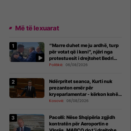
Më të lexuarat
“Marre duhet me ju ardhë, turp
për votat që i keni”, njëri nga
protestuesit i drejtohet Bedri
Hamzës
Politikë
06/08/2026
Ndërpritet seanca, Kurti nuk
prezanton emër për
kryeparlamentar - kërkon kohë
shtesë për marrëveshje politike
Kosovë
06/08/2026
Pacolli: Nëse Shqipëria zgjidh
kontratën për Aeroportin e
Vlorës, MABCO do t’i drejtohet