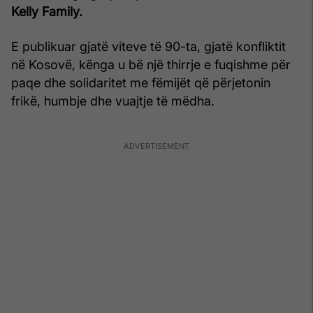
Kelly Family.
E publikuar gjatë viteve të 90-ta, gjatë konfliktit
në Kosovë, kënga u bë një thirrje e fuqishme për
paqe dhe solidaritet me fëmijët që përjetonin
frikë, humbje dhe vuajtje të mëdha.