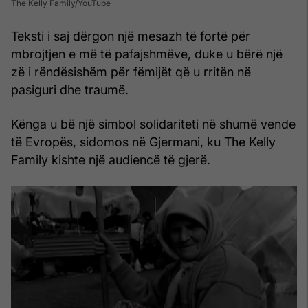
The Kelly Family/YouTube
Teksti i saj dërgon një mesazh të fortë për
mbrojtjen e më të pafajshmëve, duke u bërë një
zë i rëndësishëm për fëmijët që u rritën në
pasiguri dhe traumë.
Kënga u bë një simbol solidariteti në shumë vende
të Evropës, sidomos në Gjermani, ku The Kelly
Family kishte një audiencë të gjerë.