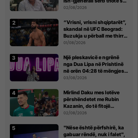
ish-gjenerali serb thotë se
dikush e tradhtoi në
02/08/2026
Beograd
“Vrisni, vrisni shqiptarët”,
skandal në UFC Beograd:
Buzukja u përball me thirrje
anti-shqiptare nga
01/08/2026
tribunat
Një pleskavicë e ngrënë
nga Dua Lipa në Prishtinë
në orën 04:28 të mëngjesit
- dhe bota digjitale serbe
03/08/2026
shpall gjendjen e luftës
Mirlind Daku mes lotëve
përshëndetet me Rubin
Kazanin, do të fitojë
miliona te Spartak Moska
02/08/2026
"Nëse është përfshirë, ka
gabuar rëndë, nuk i falet",