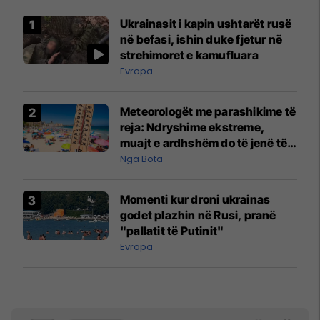
Ukrainasit i kapin ushtarët rusë
në befasi, ishin duke fjetur në
strehimoret e kamufluara
Evropa
Meteorologët me parashikime të
reja: Ndryshime ekstreme,
muajt e ardhshëm do të jenë të
pazakontë
Nga Bota
Momenti kur droni ukrainas
godet plazhin në Rusi, pranë
"pallatit të Putinit"
Evropa