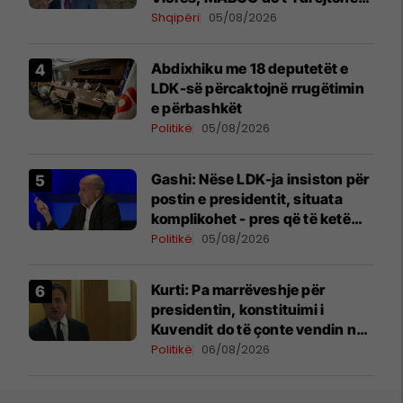
arbitrazhit ndërkombëtar
Shqipëri
05/08/2026
Abdixhiku me 18 deputetët e
LDK-së përcaktojnë rrugëtimin
e përbashkët
Politikë
05/08/2026
Gashi: Nëse LDK-ja insiston për
postin e presidentit, situata
komplikohet - pres që të ketë
lëshim
Politikë
05/08/2026
Kurti: Pa marrëveshje për
presidentin, konstituimi i
Kuvendit do të çonte vendin në
zgjedhje të reja
Politikë
06/08/2026