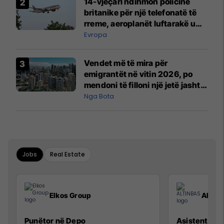
14-vjeçari ndihmon policinë
britanike për një telefonatë të
rreme, aeroplanët luftarakë u
ngritën në ajër për të
Evropa
interceptuar fluturaken e Qatar
Airways që po shkonte drejt
Vendet më të mira për
Mançesterit
emigrantët në vitin 2026, po
mendoni të filloni një jetë jashtë
vendit?
Nga Bota
Jobs
Real Estate
Elkos Group
ALTIN
Punëtor në Depo
Asistente e S