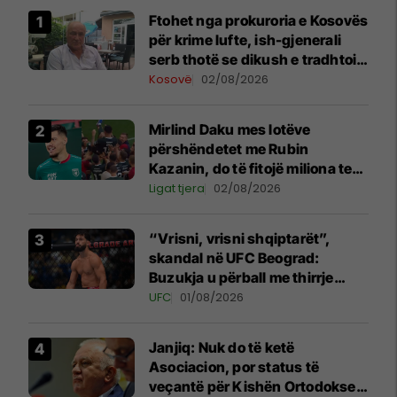
Ftohet nga prokuroria e Kosovës
për krime lufte, ish-gjenerali
serb thotë se dikush e tradhtoi
në Beograd
Kosovë
02/08/2026
Mirlind Daku mes lotëve
përshëndetet me Rubin
Kazanin, do të fitojë miliona te
Spartak Moska
Ligat tjera
02/08/2026
“Vrisni, vrisni shqiptarët”,
skandal në UFC Beograd:
Buzukja u përball me thirrje
anti-shqiptare nga tribunat
UFC
01/08/2026
Janjiq: Nuk do të ketë
Asociacion, por status të
veçantë për Kishën Ortodokse