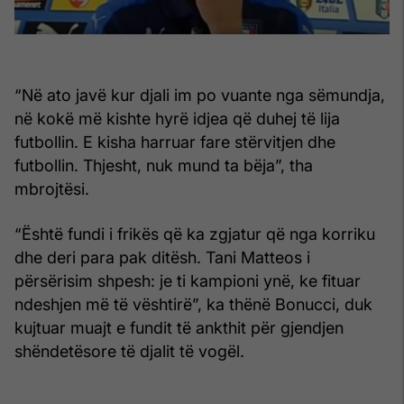
“Në ato javë kur djali im po vuante nga sëmundja,
në kokë më kishte hyrë idjea që duhej të lija
futbollin. E kisha harruar fare stërvitjen dhe
futbollin. Thjesht, nuk mund ta bëja”, tha
mbrojtësi.
“Është fundi i frikës që ka zgjatur që nga korriku
dhe deri para pak ditësh. Tani Matteos i
përsërisim shpesh: je ti kampioni ynë, ke fituar
ndeshjen më të vështirë”, ka thënë Bonucci, duk
kujtuar muajt e fundit të ankthit për gjendjen
shëndetësore të djalit të vogël.