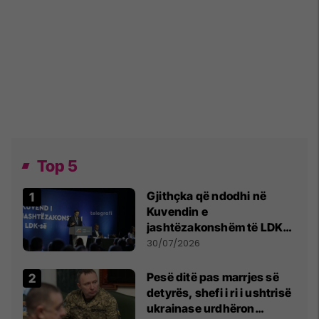
Top 5
Gjithçka që ndodhi në
Kuvendin e
jashtëzakonshëm të LDK-
së
30/07/2026
Pesë ditë pas marrjes së
detyrës, shefi i ri i ushtrisë
ukrainase urdhëron