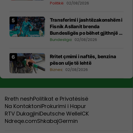
Serbe në Kosovë
Politikë
02/08/2026
Transferimi i jashtëzakonshëm i
Fisnik Asllanit brenda
Bundesligës po bëhet gjithnjë e
më konkret - detajet e fundit
Bundesliga
02/08/2026
Rritet çmimi i naftës, benzina
pëson ulje të lehtë
Biznes
02/08/2026
Rreth nesh
Politikat e Privatësisë
Na Kontaktoni
Prokurimi i Hapur
RTV Dukagjini
Deutsche Welle
ICK
Ndreqe.com
Shkabaj
Germin