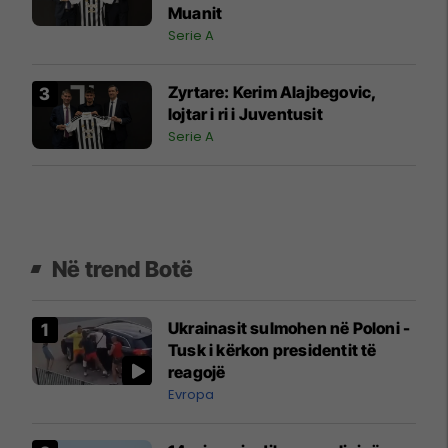
Muanit
Serie A
Zyrtare: Kerim Alajbegovic,
lojtar i ri i Juventusit
Serie A
Në trend Botë
Ukrainasit sulmohen në Poloni -
Tusk i kërkon presidentit të
reagojë
Evropa