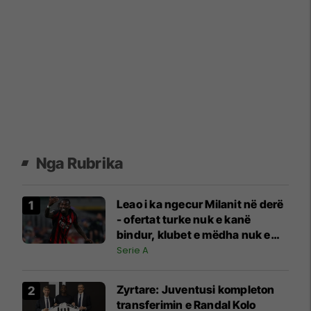
Nga Rubrika
Leao i ka ngecur Milanit në derë
- ofertat turke nuk e kanë
bindur, klubet e mëdha nuk e
duan
Serie A
Zyrtare: Juventusi kompleton
transferimin e Randal Kolo