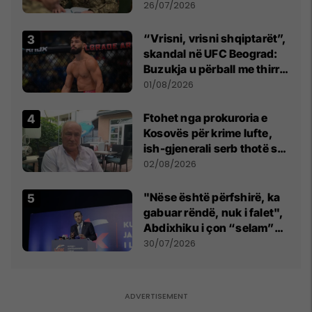
kontroll të madh
26/07/2026
“Vrisni, vrisni shqiptarët”,
skandal në UFC Beograd:
Buzukja u përball me thirrje
anti-shqiptare nga
01/08/2026
tribunat
Ftohet nga prokuroria e
Kosovës për krime lufte,
ish-gjenerali serb thotë se
dikush e tradhtoi në
02/08/2026
Beograd
"Nëse është përfshirë, ka
gabuar rëndë, nuk i falet",
Abdixhiku i çon “selam”
Përparim Ramës
30/07/2026