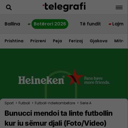
Ballina
Botërori 2026
Të fundit
Lajme
Prishtina
Prizreni
Peja
Ferizaj
Gjakova
Mitrov
Sport
>
Futboll
>
Futboll-nderkombetare
>
Serie A
Bunucci mendoi ta linte futbollin
kur iu sëmur djali (Foto/Video)