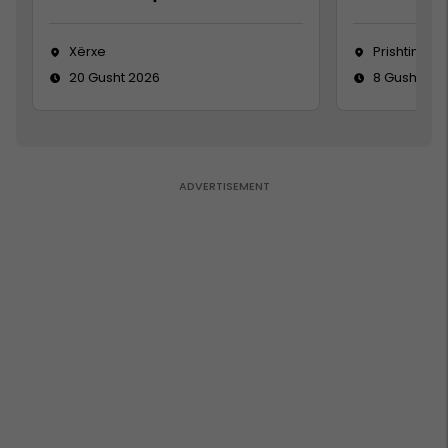
Xërxe
Prishtinë
20 Gusht 2026
8 Gusht 20