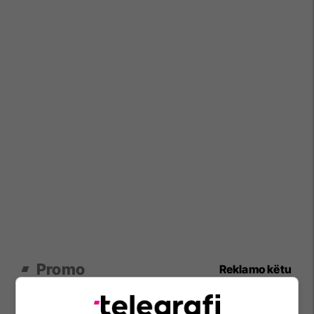
Promo
Reklamo këtu
Këtë herë me kartelë