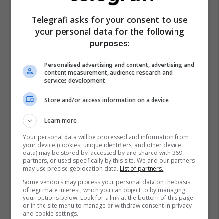
gërvishtëse plotësisht digjitale
Telegrafi asks for your consent to use
dhe mbi 40 mijë shpërblime
instant!
Meridian
your personal data for the following
purposes:
Zgjidhni një nga katër modelet
Personalised advertising and content, advertising and
tuaja të preferuara Peugeot
content measurement, audience research and
Peugot Kosova
services development
Store and/or access information on a device
IPKO vazhdon partneritetin me
Sunny Hill Festival 2026
Learn more
IPKO
Your personal data will be processed and information from
your device (cookies, unique identifiers, and other device
data) may be stored by, accessed by and shared with 369
EXPO DIASPORA 2026 mbahet
partners, or used specifically by this site. We and our partners
më 3, 4 dhe 5 gusht në Prishtinë
may use precise geolocation data.
List of partners.
Expo Prishtina
Some vendors may process your personal data on the basis
of legitimate interest, which you can object to by managing
your options below. Look for a link at the bottom of this page
or in the site menu to manage or withdraw consent in privacy
and cookie settings.