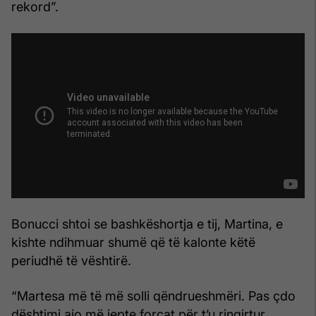
rekord”.
Bonucci shtoi se bashkëshortja e tij, Martina, e
kishte ndihmuar shumë që të kalonte këtë
periudhë të vështirë.
“Martesa më të më solli qëndrueshmëri. Pas çdo
dështimi ajo më jepte forcat për t’u ringirtur.