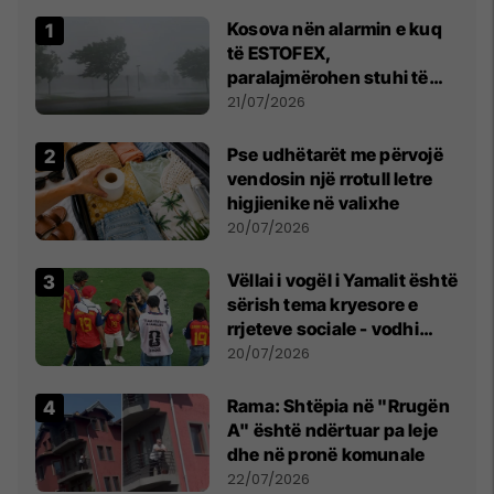
Kosova nën alarmin e kuq
të ESTOFEX,
paralajmërohen stuhi të
fuqishme me breshër dhe
21/07/2026
erëra të forta
Pse udhëtarët me përvojë
vendosin një rrotull letre
higjienike në valixhe
20/07/2026
Vëllai i vogël i Yamalit është
sërish tema kryesore e
rrjeteve sociale - vodhi
vëmendjen pas finales së
20/07/2026
Kupës së Botës
Rama: Shtëpia në "Rrugën
A" është ndërtuar pa leje
dhe në pronë komunale
22/07/2026