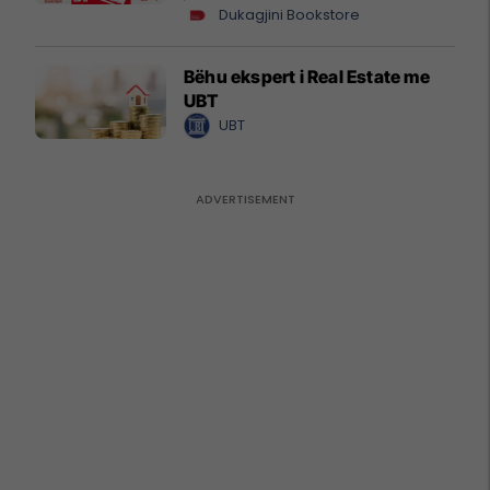
Dukagjini Bookstore
Bëhu ekspert i Real Estate me
UBT
UBT