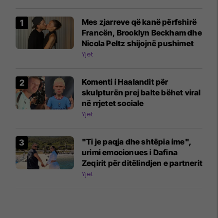
Mes zjarreve që kanë përfshirë
Francën, Brooklyn Beckham dhe
Nicola Peltz shijojnë pushimet
Yjet
Komenti i Haalandit për
skulpturën prej balte bëhet viral
në rrjetet sociale
Yjet
"Ti je paqja dhe shtëpia ime",
urimi emocionues i Dafina
Zeqirit për ditëlindjen e partnerit
Yjet