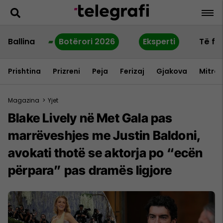
Ballina
Botërori 2026
Eksperti
Të fu
Prishtina
Prizreni
Peja
Ferizaj
Gjakova
Mitrov
Magazina
>
Yjet
Blake Lively në Met Gala pas
marrëveshjes me Justin Baldoni,
avokati thotë se aktorja po “ecën
përpara” pas dramës ligjore