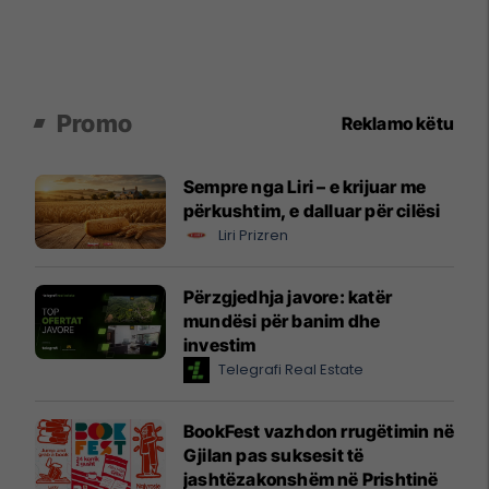
Promo
Reklamo këtu
Sempre nga Liri – e krijuar me
përkushtim, e dalluar për cilësi
Liri Prizren
Përzgjedhja javore: katër
mundësi për banim dhe
investim
Telegrafi Real Estate
BookFest vazhdon rrugëtimin në
Gjilan pas suksesit të
jashtëzakonshëm në Prishtinë