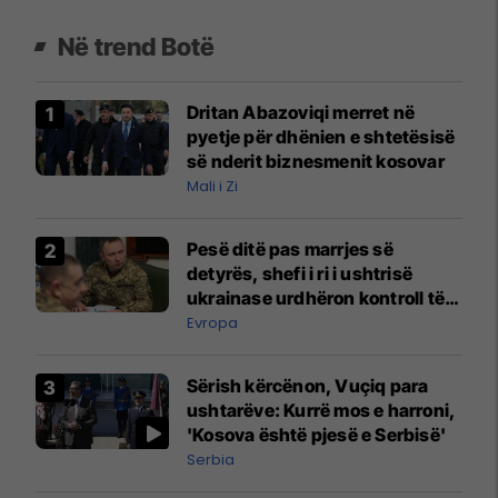
Në trend Botë
Dritan Abazoviqi merret në
pyetje për dhënien e shtetësisë
së nderit biznesmenit kosovar
Mali i Zi
Pesë ditë pas marrjes së
detyrës, shefi i ri i ushtrisë
ukrainase urdhëron kontroll të
madh
Evropa
Sërish kërcënon, Vuçiq para
ushtarëve: Kurrë mos e harroni,
'Kosova është pjesë e Serbisë'
Serbia