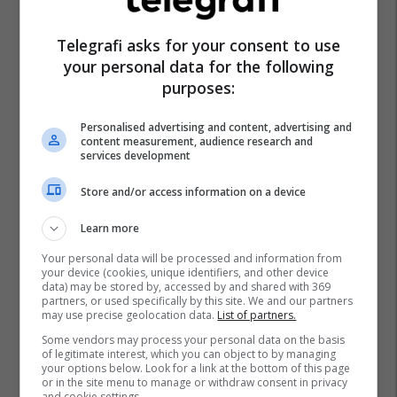
Telegrafi asks for your consent to use
your personal data for the following
purposes:
Personalised advertising and content, advertising and
content measurement, audience research and
services development
Store and/or access information on a device
Learn more
Your personal data will be processed and information from
your device (cookies, unique identifiers, and other device
data) may be stored by, accessed by and shared with 369
partners, or used specifically by this site. We and our partners
may use precise geolocation data.
List of partners.
Some vendors may process your personal data on the basis
of legitimate interest, which you can object to by managing
your options below. Look for a link at the bottom of this page
or in the site menu to manage or withdraw consent in privacy
and cookie settings.