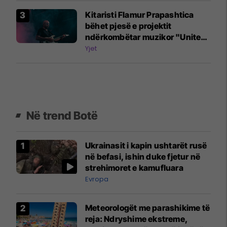
Kitaristi Flamur Prapashtica
bëhet pjesë e projektit
ndërkombëtar muzikor "United
Song"
Yjet
Në trend Botë
Ukrainasit i kapin ushtarët rusë
në befasi, ishin duke fjetur në
strehimoret e kamufluara
Evropa
Meteorologët me parashikime të
reja: Ndryshime ekstreme,