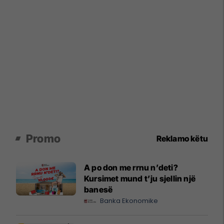
Promo
Reklamo këtu
A po don me rrnu n’deti?
Kursimet mund t’ju sjellin një
banesë
Banka Ekonomike