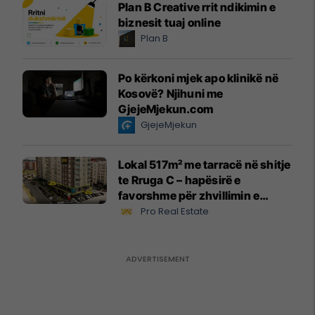
Plan B Creative rrit ndikimin e
biznesit tuaj online
Plan B
Po kërkoni mjek apo klinikë në
Kosovë? Njihuni me
GjejeMjekun.com
GjejeMjekun
Lokal 517m² me tarracë në shitje
te Rruga C – hapësirë e
favorshme për zhvillimin e
biznesit #15796
Pro Real Estate