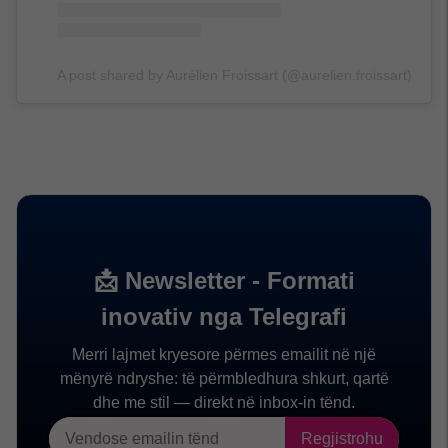
A post shared by Aurélien Froissart (@aurelien.froissart)