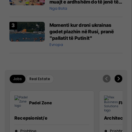
muajt e ardhshëm do të jenë të
pazakontë
Nga Bota
Momenti kur droni ukrainas
godet plazhin në Rusi, pranë
"pallatit të Putinit"
Evropa
Jobs
Real Estate
Padel Zone
Flex B
Recepsionist/e
Architect
Prishtine
Prishtinë