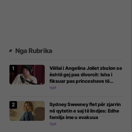
Nga Rubrika
Vëllai i Angelina Joliet zbulon se
është gej pas divorcit: Isha i
fiksuar pas princeshave të
Disney-t
Yjet
Sydney Sweeney flet për zjarrin
në qytetin e saj të lindjes: Edhe
familja ime u evakuua
Yjet