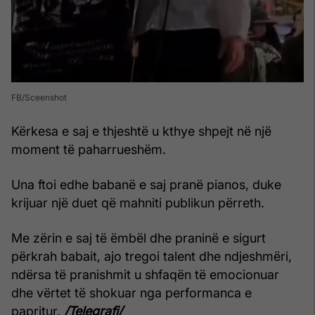
FB/Sceenshot
Kërkesa e saj e thjeshtë u kthye shpejt në një
moment të paharrueshëm.
Una ftoi edhe babanë e saj pranë pianos, duke
krijuar një duet që mahniti publikun përreth.
Me zërin e saj të ëmbël dhe praninë e sigurt
përkrah babait, ajo tregoi talent dhe ndjeshmëri,
ndërsa të pranishmit u shfaqën të emocionuar
dhe vërtet të shokuar nga performanca e
papritur.
/Telegrafi/