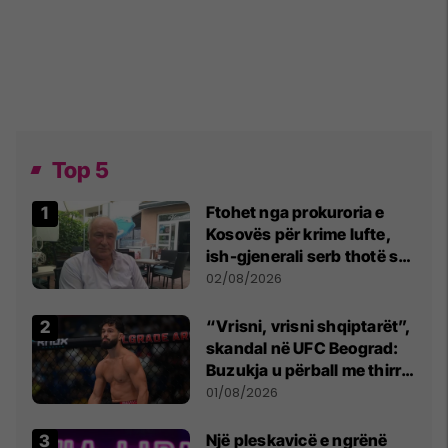
Top 5
Ftohet nga prokuroria e
Kosovës për krime lufte,
ish-gjenerali serb thotë se
dikush e tradhtoi në
02/08/2026
Beograd
“Vrisni, vrisni shqiptarët”,
skandal në UFC Beograd:
Buzukja u përball me thirrje
anti-shqiptare nga
01/08/2026
tribunat
Një pleskavicë e ngrënë