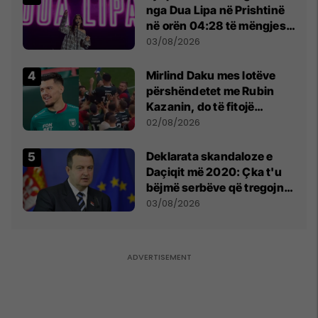
nga Dua Lipa në Prishtinë
në orën 04:28 të mëngjesit
- dhe bota digjitale serbe
03/08/2026
shpall gjendjen e luftës
Mirlind Daku mes lotëve
përshëndetet me Rubin
Kazanin, do të fitojë
miliona te Spartak Moska
02/08/2026
​Deklarata skandaloze e
Daçiqit më 2020: Çka t'u
bëjmë serbëve që tregojnë
ku janë varrosur shqiptarët
03/08/2026
në Serbi