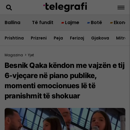
Ballina
Të fundit
Lajme
Botë
Ekono
Prishtina
Prizreni
Peja
Ferizaj
Gjakova
Mitrov
Magazina
>
Yjet
Besnik Qaka këndon me vajzën e tij
6-vjeçare në piano publike,
momenti emocionues lë të
pranishmit të shokuar