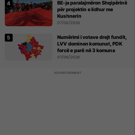
BE-ja paralajmëron Shqipërinë
për projektin e lidhur me
Kushnerin
07/06/2026
Numërimi i votave drejt fundit,
LVV dominon komunat, PDK
forcë e parë në 3 komuna
07/06/2026