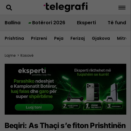
Ballina
Botërori 2026
Eksperti
Të fundit
Prishtina
Prizreni
Peja
Ferizaj
Gjakova
Mitrov
Lajme
>
Kosovë
Beqiri: As Thaçi s’e fiton Prishtinën