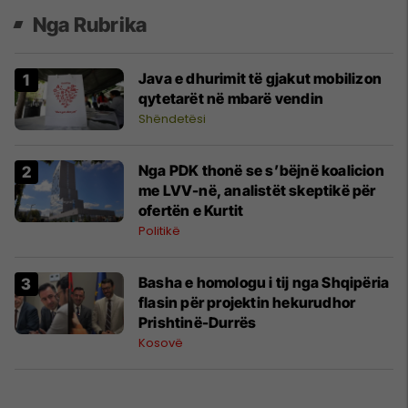
Nga Rubrika
Java e dhurimit të gjakut mobilizon
qytetarët në mbarë vendin
Shëndetësi
Nga PDK thonë se s’bëjnë koalicion
me LVV-në, analistët skeptikë për
ofertën e Kurtit
Politikë
​Basha e homologu i tij nga Shqipëria
flasin për projektin hekurudhor
Prishtinë-Durrës
Kosovë