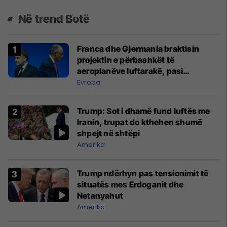
Në trend Botë
Franca dhe Gjermania braktisin
projektin e përbashkët të
aeroplanëve luftarakë, pasi
kompanitë nuk arrijnë marrëveshje
Evropa
Trump: Sot i dhamë fund luftës me
Iranin, trupat do kthehen shumë
shpejt në shtëpi
Amerika
Trump ndërhyn pas tensionimit të
situatës mes Erdoganit dhe
Netanyahut
Amerika